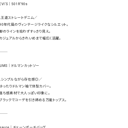
ケット・アウター
Our.（アワードット）
Hymn LIPA（ヒムリパ）
EVI’S｜501R’90s

ズ
Wrapin nine9（ラッピンナイン）
W（ラッピンナイン）
＼王道ストレートデニム／

ロング・マキシ丈
day standard（デイスタンダード）
10t'ena (トテナ)
・90年代風のヴィンテージライクなシルエット。

その他スカート
・脚のラインを拾わずすっきり見え。

・カジュアルからきれいめまで幅広く活躍。

プス
08mab(ゼロハチマブ)
Johnbull（ジョンブル）
ピース・チュニック
すべて見る
1%（イチ パーセント）
LAOCOONTE（ラオコンテ）
ペット・オーバーオール
HUMS｜ドルマンカットソー

1 metre carre（アンメートルキャレ ）
LAURA DI MAGGIO（ロ
ケット・アウター
オ）
ズ
＼シンプルながら存在感◎／

120%lino（ワンハンドレッドトゥエンティ
le camouflage tribe
・ゆったりドルマン袖で体型カバー。

ーパーセントリノ）
トライブ）
・落ち感素材で大人っぽい印象に。

adidas（アディダス）
Lallia Mu（ラリア ムー）
・ブラックでコーデを引き締める万能トップス。

ASFVLT（アスファルト）
mizuiro ind（ミズイロ イ
Ampersand（アンパサンド）
MICALLE MICALLE（ミ
Antiquite's（アンティークス）
NATURAL LAUNDRY（
eaure｜チェーンポーチバッグ
