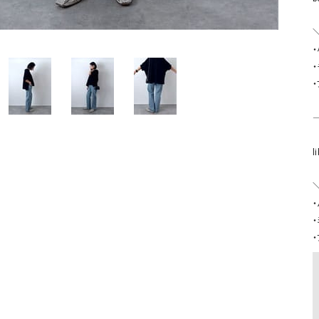
ソックス・その他雑貨
貨
⸻

l