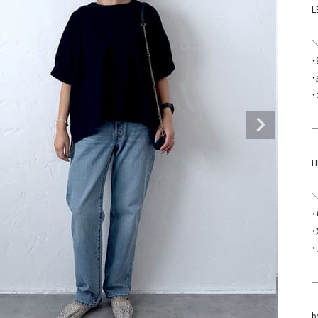
タンクトップ・キャミソール
ジャ
L
グッ
その他のパンツ
パンツ
デニムパンツ
ロング・マキシ丈
デニムパンツ
ロング・マキシ丈
ツ
その他のパンツ
その他スカート
その他スカート
トッ
ワン
⸻

ジャケット
サロ
ジャケット
すべて見る
コート
バッグ
ジャ
コート
ガウン
シューズ
グッ
その他アウター
アクセサリー
すべて見る
バッグ
靴
⸻

帽子
b