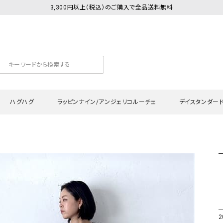
3,300円以上（税込）のご購入で全品送料無料
ハグハグ
ラッピンナイン/アンジェリコルーチェ
デイスタンダー
カットソー
Tシャツ・カットソー
ワンピース
Tシャツ・カットソー
ワンピース
トッ
プ・キャミソール
シャツ・ブラウス
チュニック
カーディガン・ベスト
チュニック
ワン
ン・ベスト
カーディガン
シャツ・ブラウス
パン
ラウス
ベスト
スウェット・パーカー
サロ
・パーカー
ニット
ニット
スカ
2