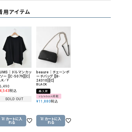
GO TO HOLLYWOOD（ゴートゥーハリウ
THIRTY（サーティ）
着用アイテム
ッド）
G-STAR RAW（ジースターロウ）
tumugu:（ツムグ）
GOOD SPEED（グッドスピード）
un cinq（アンサンク）
GAIMO（ガイモ）
UNIVERSAL OVERAL
オーバーオール）
GRAMICCI（グラミチ）
USU GALLERY（ユーエ
ー）
HUMS｜ドルマンカッ
beaure｜チェーンポ
（ｇ） （グラム）
upper hights（アッパーハ
ソー [[C-5079]][C]
ーチバッグ [[B-
LK／F
24310]][C]
BLACK
Gives a sense of fullment
+phenix（フェニックス）
6,490
4,543
税込
再入荷
HUNTER（ハンター）
WILD THINGS（ワイルド
stylebook掲載
SOLD OUT
¥
11,880
税込
ICHI（イチ）
ILIMA（イリマ）
カートに入
カートに入
れる
れる