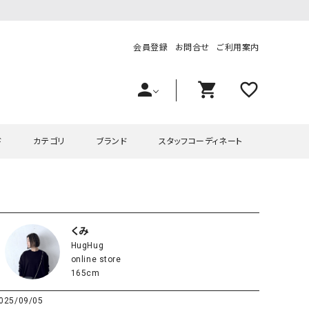
会員登録
お問合せ
ご利用案内
person
shopping_cart
favorite_outline
ド
カテゴリ
ブランド
スタッフコーディネート
プス
ハグハグ
ワンピース
OMEKASI（オメカシ）
ピース・チュニック
ラッピンナイン/アンジェリコルーチェ
チュニック
OMEKASI+（オメカシプラス
くみ
HugHug
ツ
hagumu（ハグム）
Number18（オハコ）
online store
ペット・オーバーオール
her.（ハードット）
in the Market（インザマ
165cm
ート
and quarter（アンドクウォーター）
HUMS（ハムズ）
025/09/05