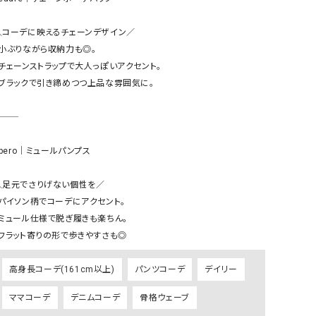
リー）
＼コーデに映えるチェーンデザイン／

Audition（オーディション）
ORDINARY FITS（オーデ
・小ぶりながら収納力も◎。

ツ）
・チェーンストラップで大人っぽいアクセント。

blue willow（ブルーウィロー）
Osmosis（オズモシス）
・ブラックで引き締めつつ上品な雰囲気に。

blue willow（ブルーウィロー）
prit（プリット）
CUBE SUGAR（キューブシュガー）
PUMA（プーマ）
CONVERSE ALL STAR（コンバースオー
Risley（リズレー）
ibero｜ミュールパンプス

ルスター）
Champion（チャンピオン）
RED CARD（レッドカード）
＼足元でさりげない個性を／

・パイソン柄でコーデにアクセント。

DENIM DUNGAREE（デニムダンガリー）
SO（エスオー）
・ミュール仕様で脱ぎ履きも楽ちん。

Deck（ディック）
SUN VALLEY（サンバレー）
・フラット寄りの形で歩きやすさも◎
EVOL（イーボル）
SCOTCH&SODA（スコッチ
ダ）
高身長コーデ(161cm以上)
パンツコーデ
デイリー
Emma Taylor（エマテイラー）
SUGAR ROSE（シュガーロ
ママコーデ
デニムコーデ
骨格ウェーブ
FLAVOR TEE（フレーバーティー）
squady by graphite（ス