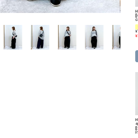
ソックス・その他雑貨
貨
[
G
¥
¥
[
ﾎ