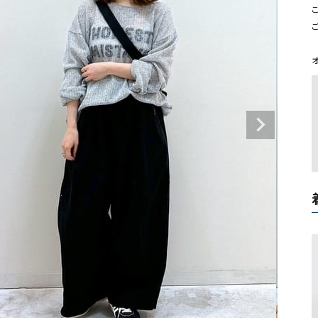
タンクトップ・キャミソール
ジャ
こ
グッ
その他のパンツ
パンツ
デニムパンツ
ロング・マキシ丈
デニムパンツ
ロング・マキシ丈
ツ
その他のパンツ
その他スカート
その他スカート
トッ
ワン
ジャケット
サロ
ジャケット
すべて見る
コート
バッグ
ジャ
コート
ガウン
シューズ
グッ
その他アウター
アクセサリー
すべて見る
バッグ
靴
帽子