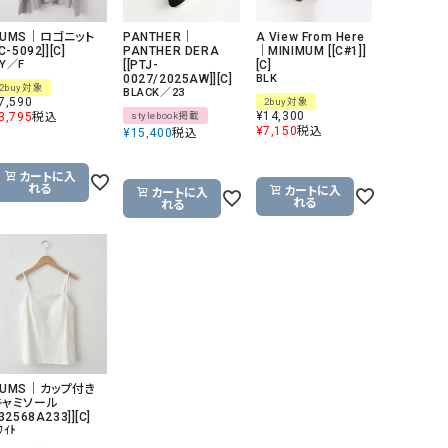
リー）
HUMS｜ロゴニット
PANTHER｜
A View From Here
Audition（オーディション）
ORDINARY FITS（オーデ
[C-5092]][C]
PANTHER DERA
｜MINIMUM [[C#1]]
Y／F
[[PTJ-
[C]
ツ）
0027/2025AW]][C]
BLK
2buy対象
BLACK／23
7,590
2buy対象
blue willow（ブルーウィロー）
Osmosis（オズモシス）
¥
14,300
3,795
税込
stylebook掲載
¥
7,150
税込
¥
15,400
税込
blue willow（ブルーウィロー）
prit（プリット）
CUBE SUGAR（キューブシュガー）
PUMA（プーマ）
カートに入
れる
カートに入
カートに入
CONVERSE ALL STAR（コンバースオー
Risley（リズレー）
れる
れる
ルスター）
Champion（チャンピオン）
RED CARD（レッドカード）
DENIM DUNGAREE（デニムダンガリー）
SO（エスオー）
Deck（ディック）
SUN VALLEY（サンバレー）
EVOL（イーボル）
SCOTCH&SODA（スコッチ
ダ）
HUMS｜カップ付き
キャミソール
Emma Taylor（エマテイラー）
SUGAR ROSE（シュガーロ
[32568A233]][C]
ﾜｲﾄ
FLAVOR TEE（フレーバーティー）
squady by graphite（ス