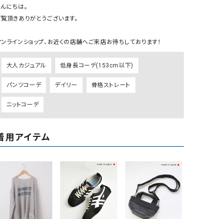
ケット・アウター
Our.（アワードット）
Hymn LIPA（ヒムリパ）
んにちは。

ご覧頂きありがとうございます。

ズ
Wrapin nine9（ラッピンナイン）
W（ラッピンナイン）
ロング・マキシ丈
day standard（デイスタンダード）
10t'ena (トテナ)
オンラインショップ、お近くの店舗へご来店お待ちしております！
その他スカート
大人カジュアル
低身長コーデ(153cm以下)
プス
08mab(ゼロハチマブ)
Johnbull（ジョンブル）
パンツコーデ
デイリー
骨格ストレート
ピース・チュニック
すべて見る
1%（イチ パーセント）
LAOCOONTE（ラオコンテ）
ペット・オーバーオール
ニットコーデ
1 metre carre（アンメートルキャレ ）
LAURA DI MAGGIO（ロ
ケット・アウター
オ）
ズ
着用アイテム
120%lino（ワンハンドレッドトゥエンティ
le camouflage tribe
ーパーセントリノ）
トライブ）
adidas（アディダス）
Lallia Mu（ラリア ムー）
ASFVLT（アスファルト）
mizuiro ind（ミズイロ イ
Ampersand（アンパサンド）
MICALLE MICALLE（ミ
Antiquite's（アンティークス）
NATURAL LAUNDRY（