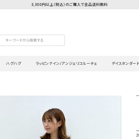
3,300円以上（税込）のご購入で全品送料無料
ハグハグ
ラッピンナイン/アンジェリコルーチェ
デイスタンダー
カットソー
Tシャツ・カットソー
ワンピース
Tシャツ・カットソー
ワンピース
トッ
プ・キャミソール
シャツ・ブラウス
チュニック
カーディガン・ベスト
チュニック
ワン
ン・ベスト
カーディガン
シャツ・ブラウス
パン
ラウス
ベスト
スウェット・パーカー
サロ
・パーカー
ニット
ニット
スカ
2