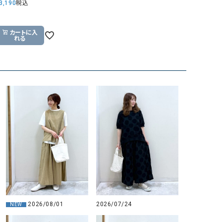
3,190
税込
GO TO HOLLYWOOD（ゴートゥーハリウ
THIRTY（サーティ）
ッド）
カートに入
れる
G-STAR RAW（ジースターロウ）
tumugu:（ツムグ）
GOOD SPEED（グッドスピード）
un cinq（アンサンク）
GAIMO（ガイモ）
UNIVERSAL OVERAL
オーバーオール）
GRAMICCI（グラミチ）
USU GALLERY（ユーエ
ー）
（ｇ） （グラム）
upper hights（アッパーハ
Gives a sense of fullment
+phenix（フェニックス）
HUNTER（ハンター）
WILD THINGS（ワイルド
ICHI（イチ）
ILIMA（イリマ）
2026/08/01
2026/07/24
NEW