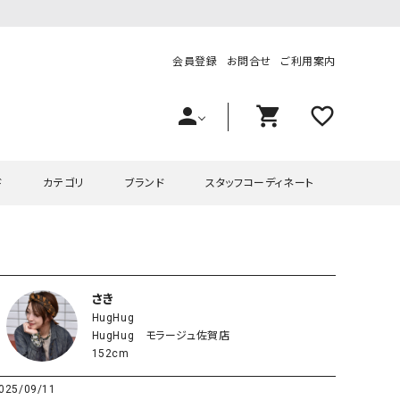
会員登録
お問合せ
ご利用案内
person
shopping_cart
favorite_outline
ド
カテゴリ
ブランド
スタッフコーディネート
プス
ハグハグ
ワンピース
OMEKASI（オメカシ）
ピース・チュニック
ラッピンナイン/アンジェリコルーチェ
チュニック
OMEKASI+（オメカシプラス
さき
HugHug
ツ
hagumu（ハグム）
Number18（オハコ）
HugHug モラージュ佐賀店
ペット・オーバーオール
her.（ハードット）
in the Market（インザマ
152cm
ート
and quarter（アンドクウォーター）
HUMS（ハムズ）
025/09/11