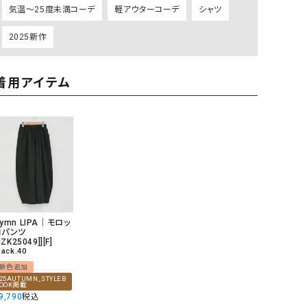
気温～25度未満コーデ
軽アウターコーデ
シャツ
リー）
Audition（オーディション）
ORDINARY FITS（オーデ
2025新作
ツ）
blue willow（ブルーウィロー）
Osmosis（オズモシス）
着用アイテム
blue willow（ブルーウィロー）
prit（プリット）
CUBE SUGAR（キューブシュガー）
PUMA（プーマ）
CONVERSE ALL STAR（コンバースオー
Risley（リズレー）
ルスター）
Champion（チャンピオン）
RED CARD（レッドカード）
DENIM DUNGAREE（デニムダンガリー）
SO（エスオー）
Deck（ディック）
SUN VALLEY（サンバレー）
ymn LIPA｜モロッ
コパンツ
EVOL（イーボル）
SCOTCH&SODA（スコッチ
[IZK25049]][F]
lack.40
ダ）
新色追加
25AUTUMN_STYLEB
Emma Taylor（エマテイラー）
SUGAR ROSE（シュガーロ
OOK掲載
9,790
税込
FLAVOR TEE（フレーバーティー）
squady by graphite（ス