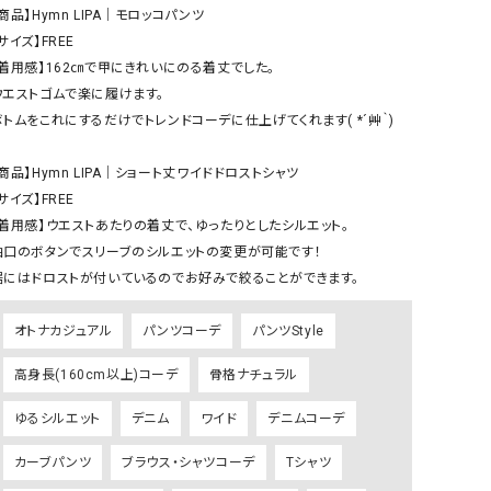
ケット・アウター
Our.（アワードット）
Hymn LIPA（ヒムリパ）
商品】Hymn LIPA｜モロッコパンツ

サイズ】FREE

ズ
Wrapin nine9（ラッピンナイン）
W（ラッピンナイン）
【着用感】162㎝で甲にきれいにのる着丈でした。

ロング・マキシ丈
day standard（デイスタンダード）
10t'ena (トテナ)
ウエストゴムで楽に履けます。

その他スカート
ボトムをこれにするだけでトレンドコーデに仕上げてくれます( *´艸｀)

プス
商品】Hymn LIPA｜ショート丈ワイドドロストシャツ 

08mab(ゼロハチマブ)
Johnbull（ジョンブル）
ピース・チュニック
サイズ】FREE

すべて見る
1%（イチ パーセント）
LAOCOONTE（ラオコンテ）
【着用感】ウエストあたりの着丈で、ゆったりとしたシルエット。

ペット・オーバーオール
袖口のボタンでスリーブのシルエットの変更が可能です！

1 metre carre（アンメートルキャレ ）
LAURA DI MAGGIO（ロ
ケット・アウター
裾にはドロストが付いているのでお好みで絞ることができます。
オ）
ズ
120%lino（ワンハンドレッドトゥエンティ
le camouflage tribe
オトナカジュアル
パンツコーデ
パンツStyle
ーパーセントリノ）
トライブ）
高身長(160cm以上)コーデ
骨格ナチュラル
adidas（アディダス）
Lallia Mu（ラリア ムー）
ASFVLT（アスファルト）
mizuiro ind（ミズイロ イ
ゆるシルエット
デニム
ワイド
デニムコーデ
Ampersand（アンパサンド）
MICALLE MICALLE（ミ
カーブパンツ
ブラウス・シャツコーデ
Tシャツ
Antiquite's（アンティークス）
NATURAL LAUNDRY（