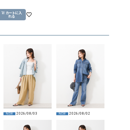
GO TO HOLLYWOOD（ゴートゥーハリウ
THIRTY（サーティ）
カートに入
ッド）
れる
G-STAR RAW（ジースターロウ）
tumugu:（ツムグ）
GOOD SPEED（グッドスピード）
un cinq（アンサンク）
GAIMO（ガイモ）
UNIVERSAL OVERAL
オーバーオール）
GRAMICCI（グラミチ）
USU GALLERY（ユーエ
ー）
（ｇ） （グラム）
upper hights（アッパーハ
Gives a sense of fullment
+phenix（フェニックス）
HUNTER（ハンター）
WILD THINGS（ワイルド
ICHI（イチ）
ILIMA（イリマ）
2026/08/03
2026/08/02
NEW
NEW