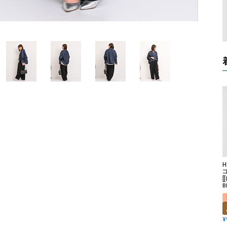
ソックス・その他雑貨
貨
H
[
B
¥