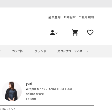
会員登録
お問合せ
ご利用案内
person
shopping_cart
favorite_outline
ド
カテゴリ
ブランド
スタッフコーディネート
プス
ハグハグ
ワンピース
OMEKASI（オメカシ）
ピース・チュニック
ラッピンナイン/アンジェリコルーチェ
チュニック
OMEKASI+（オメカシプラス
yuri
Wrapin nine9 / ANGELICO LUCE
ツ
hagumu（ハグム）
Number18（オハコ）
online store.
ペット・オーバーオール
her.（ハードット）
in the Market（インザマ
162cm
ート
and quarter（アンドクウォーター）
HUMS（ハムズ）
025/08/25