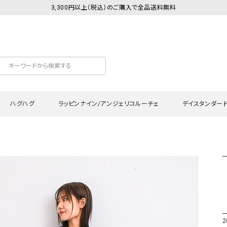
3,300円以上（税込）のご購入で全品送料無料
ハグハグ
ラッピンナイン/アンジェリコルーチェ
デイスタンダー
カットソー
Tシャツ・カットソー
ワンピース
Tシャツ・カットソー
ワンピース
トッ
プ・キャミソール
シャツ・ブラウス
チュニック
カーディガン・ベスト
チュニック
ワン
ン・ベスト
カーディガン
シャツ・ブラウス
パン
ラウス
ベスト
スウェット・パーカー
サロ
・パーカー
ニット
ニット
スカ
2