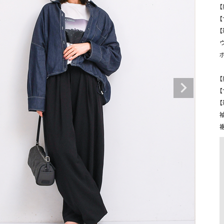
タンクトップ・キャミソール
ジャ
【
【
グッ
その他のパンツ
パンツ
デニムパンツ
ロング・マキシ丈
デニムパンツ
ロング・マキシ丈
ツ
その他のパンツ
その他スカート
その他スカート
トッ
【
ワン
【
ジャケット
サロ
ジャケット
すべて見る
コート
バッグ
ジャ
コート
ガウン
シューズ
グッ
その他アウター
アクセサリー
すべて見る
バッグ
靴
帽子