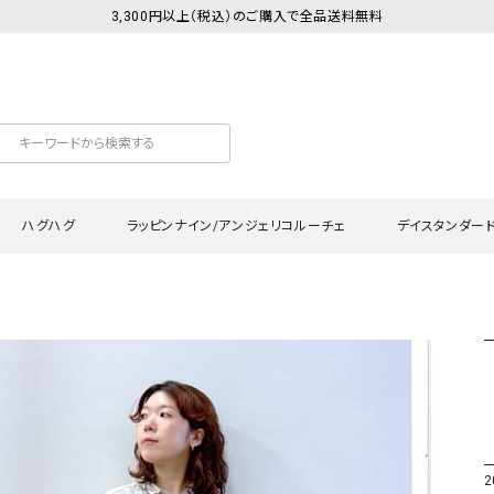
3,300円以上（税込）のご購入で全品送料無料
ハグハグ
ラッピンナイン/アンジェリコルーチェ
デイスタンダー
カットソー
Tシャツ・カットソー
ワンピース
Tシャツ・カットソー
ワンピース
トッ
プ・キャミソール
シャツ・ブラウス
チュニック
カーディガン・ベスト
チュニック
ワン
ン・ベスト
カーディガン
シャツ・ブラウス
パン
ラウス
ベスト
スウェット・パーカー
サロ
・パーカー
ニット
ニット
スカ
2