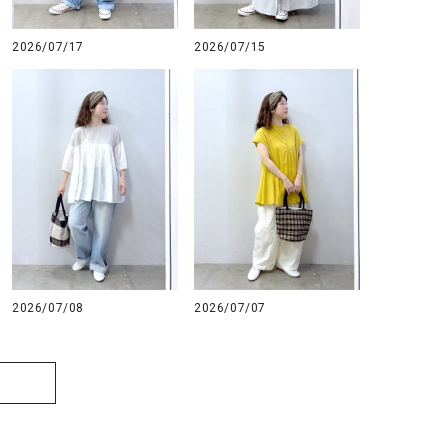
GO TO HOLLYWOOD（ゴートゥーハリウ
THIRTY（サーティ）
2026/07/17
2026/07/15
ッド）
G-STAR RAW（ジースターロウ）
tumugu:（ツムグ）
GOOD SPEED（グッドスピード）
un cinq（アンサンク）
GAIMO（ガイモ）
UNIVERSAL OVERAL
オーバーオール）
GRAMICCI（グラミチ）
USU GALLERY（ユーエ
ー）
（ｇ） （グラム）
upper hights（アッパーハ
Gives a sense of fullment
+phenix（フェニックス）
2026/07/08
2026/07/07
HUNTER（ハンター）
WILD THINGS（ワイルド
ICHI（イチ）
ILIMA（イリマ）