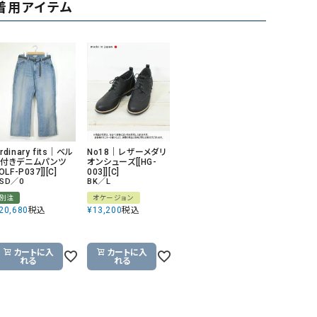
着用アイテム
ケット・アウター
Our.（アワードット）
Hymn LIPA（ヒムリパ）
ズ
Wrapin nine9（ラッピンナイン）
W（ラッピンナイン）
ロング・マキシ丈
day standard（デイスタンダード）
10t'ena (トテナ)
その他スカート
プス
08mab(ゼロハチマブ)
Johnbull（ジョンブル）
ピース・チュニック
すべて見る
1%（イチ パーセント）
LAOCOONTE（ラオコンテ）
ペット・オーバーオール
rdinary fits｜ベル
No18｜レザーメダリ
ト付きデニムパンツ
オンシューズ[[HG-
1 metre carre（アンメートルキャレ ）
LAURA DI MAGGIO（ロ
ケット・アウター
[OLF-P037]][C]
003]][C]
オ）
SD／0
BK／L
ズ
別注
オケージョン
120%lino（ワンハンドレッドトゥエンティ
le camouflage tribe
20,680
税込
¥
13,200
税込
ーパーセントリノ）
トライブ）
adidas（アディダス）
Lallia Mu（ラリア ムー）
カートに入
カートに入
れる
れる
ASFVLT（アスファルト）
mizuiro ind（ミズイロ イ
Ampersand（アンパサンド）
MICALLE MICALLE（ミ
Antiquite's（アンティークス）
NATURAL LAUNDRY（