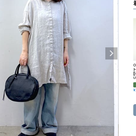
タンクトップ・キャミソール
ジャ
グッ
その他のパンツ
パンツ
デニムパンツ
ロング・マキシ丈
デニムパンツ
ロング・マキシ丈
ツ
その他のパンツ
その他スカート
その他スカート
トッ
ワン
ジャケット
サロ
O
ジャケット
すべて見る
コート
バッグ
ジャ
[
U
コート
ガウン
シューズ
グッ
その他アウター
アクセサリー
¥
すべて見る
バッグ
靴
帽子