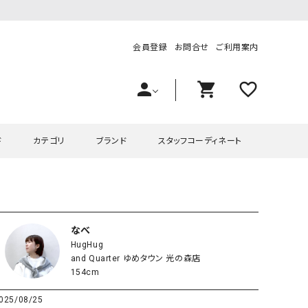
会員登録
お問合せ
ご利用案内
person
shopping_cart
favorite_outline
ド
カテゴリ
ブランド
スタッフコーディネート
プス
ハグハグ
ワンピース
OMEKASI（オメカシ）
ピース・チュニック
ラッピンナイン/アンジェリコルーチェ
チュニック
OMEKASI+（オメカシプラス
なべ
HugHug
ツ
hagumu（ハグム）
Number18（オハコ）
and Quarter ゆめタウン 光の森店
ペット・オーバーオール
her.（ハードット）
in the Market（インザマ
154cm
ート
and quarter（アンドクウォーター）
HUMS（ハムズ）
025/08/25