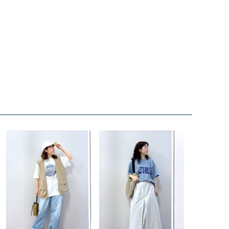
リー）
Audition（オーディション）
ORDINARY FITS（オーデ
ツ）
blue willow（ブルーウィロー）
Osmosis（オズモシス）
blue willow（ブルーウィロー）
prit（プリット）
CUBE SUGAR（キューブシュガー）
PUMA（プーマ）
CONVERSE ALL STAR（コンバースオー
Risley（リズレー）
ルスター）
Champion（チャンピオン）
RED CARD（レッドカード）
DENIM DUNGAREE（デニムダンガリー）
SO（エスオー）
Deck（ディック）
SUN VALLEY（サンバレー）
EVOL（イーボル）
SCOTCH&SODA（スコッチ
ダ）
Emma Taylor（エマテイラー）
SUGAR ROSE（シュガーロ
FLAVOR TEE（フレーバーティー）
squady by graphite（ス