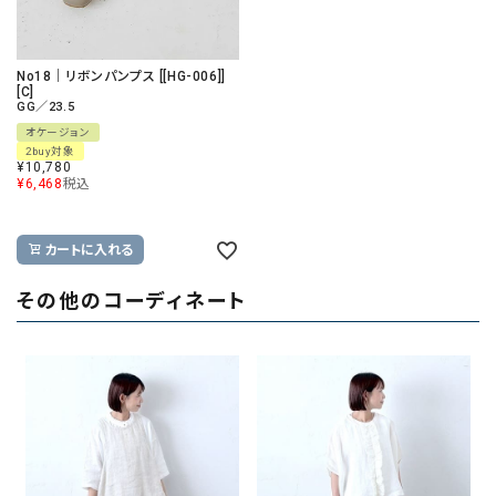
No18｜リボンパンプス [[HG-006]]
[C]
GG／23.5
オケージョン
2buy対象
¥
10,780
¥
6,468
税込
カートに入れる
その他のコーディネート