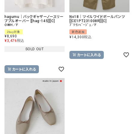
hagumu｜バックギャザーノースリー
No18｜ツイルワイドボールパンツ
ブプルオーバー [[hag-145]][C]
[[CE1PT231008R]][C]
OWH／F
ﾌﾞﾗｳﾝﾍﾞｰｼﾞｭ／F
2buy対象
新色追加
¥
8,690
¥
14,300
税込
¥
3,476
税込
SOLD OUT
カートに入れる
カートに入れる