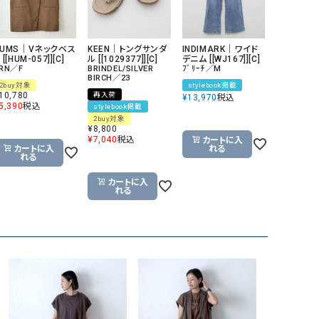
HUMS｜Vネックベス
KEEN｜トングサンダ
INDIMARK｜ワイド
 [[HUM-057]][C]
ル [[1029377]][C]
デニム [[WJ167]][C]
RN／F
BRINDEL/SILVER
ﾌﾞﾘｰﾁ／M
BIRCH／23
2buy対象
stylebook掲載
10,780
再入荷
¥
13,970
税込
5,390
税込
stylebook掲載
2buy対象
¥
8,800
¥
7,040
税込
カートに入
カートに入
れる
れる
カートに入
れる