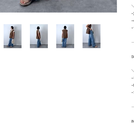
ソックス・その他雑貨
貨
⸻

S
⸻

I