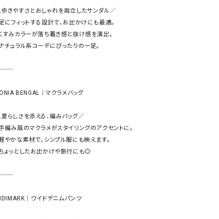
リー）
＼歩きやすさとおしゃれを両立したサンダル／

・足にフィットする設計で、お出かけにも最適。

Audition（オーディション）
ORDINARY FITS（オーデ
・くすみカラーが落ち着き感と抜け感を演出。

ツ）
・ナチュラル系コーデにぴったりの一足。

blue willow（ブルーウィロー）
Osmosis（オズモシス）
blue willow（ブルーウィロー）
prit（プリット）
CUBE SUGAR（キューブシュガー）
PUMA（プーマ）
ONIA BENGAL｜マクラメバッグ

CONVERSE ALL STAR（コンバースオー
Risley（リズレー）
ルスター）
＼夏らしさを添える、編みバッグ／

Champion（チャンピオン）
RED CARD（レッドカード）
・手編み風のマクラメがスタイリングのアクセントに。

・軽やかな素材で、シンプル服にも映えます。

DENIM DUNGAREE（デニムダンガリー）
SO（エスオー）
・ちょっとしたお出かけや旅行にも◎

Deck（ディック）
SUN VALLEY（サンバレー）
EVOL（イーボル）
SCOTCH&SODA（スコッチ
ダ）
NDIMARK｜ワイドデニムパンツ

Emma Taylor（エマテイラー）
SUGAR ROSE（シュガーロ
FLAVOR TEE（フレーバーティー）
squady by graphite（ス