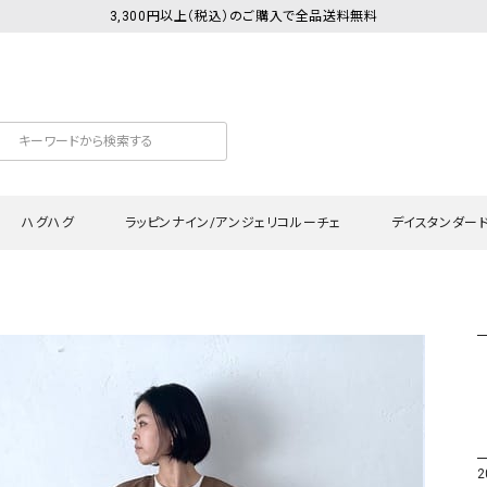
3,300円以上（税込）のご購入で全品送料無料
ハグハグ
ラッピンナイン/アンジェリコルーチェ
デイスタンダー
カットソー
Tシャツ・カットソー
ワンピース
Tシャツ・カットソー
ワンピース
トッ
プ・キャミソール
シャツ・ブラウス
チュニック
カーディガン・ベスト
チュニック
ワン
ン・ベスト
カーディガン
シャツ・ブラウス
パン
ラウス
ベスト
スウェット・パーカー
サロ
・パーカー
ニット
ニット
スカ
2