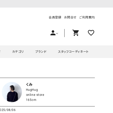
会員登録
お問合せ
ご利用案内
person
shopping_cart
favorite_outline
ド
カテゴリ
ブランド
スタッフコーディネート
プス
ハグハグ
ワンピース
OMEKASI（オメカシ）
ピース・チュニック
ラッピンナイン/アンジェリコルーチェ
チュニック
OMEKASI+（オメカシプラス
くみ
HugHug
ツ
hagumu（ハグム）
Number18（オハコ）
online store
ペット・オーバーオール
her.（ハードット）
in the Market（インザマ
165cm
ート
and quarter（アンドクウォーター）
HUMS（ハムズ）
025/08/06