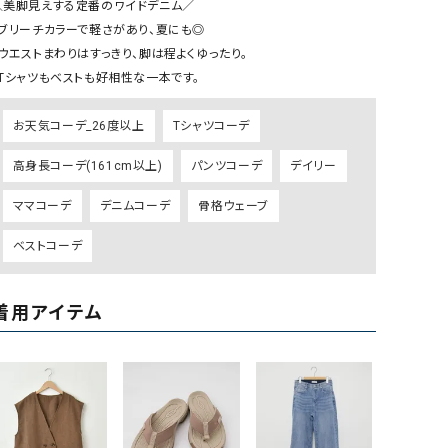
＼美脚見えする定番のワイドデニム／

GO TO HOLLYWOOD（ゴートゥーハリウ
THIRTY（サーティ）
・ブリーチカラーで軽さがあり、夏にも◎

ッド）
・ウエストまわりはすっきり、脚は程よくゆったり。

・Tシャツもベストも好相性な一本です。
G-STAR RAW（ジースターロウ）
tumugu:（ツムグ）
GOOD SPEED（グッドスピード）
un cinq（アンサンク）
お天気コーデ_26度以上
Tシャツコーデ
GAIMO（ガイモ）
UNIVERSAL OVERAL
高身長コーデ(161cm以上)
パンツコーデ
デイリー
オーバーオール）
GRAMICCI（グラミチ）
USU GALLERY（ユーエ
ママコーデ
デニムコーデ
骨格ウェーブ
ー）
ベストコーデ
（ｇ） （グラム）
upper hights（アッパーハ
Gives a sense of fullment
+phenix（フェニックス）
着用アイテム
HUNTER（ハンター）
WILD THINGS（ワイルド
ICHI（イチ）
ILIMA（イリマ）