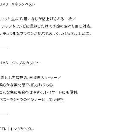
ケット・アウター
Our.（アワードット）
Hymn LIPA（ヒムリパ）
HUMS｜Vネックベスト

ズ
Wrapin nine9（ラッピンナイン）
W（ラッピンナイン）
＼サッと重ねて、着こなしが格上げされる一枚／

ロング・マキシ丈
day standard（デイスタンダード）
10t'ena (トテナ)
・Tシャツやワンピに重ねるだけで季節の変わり目に対応。

その他スカート
・ナチュラルなブラウンが肌なじみよく、カジュアル上品に。

プス
08mab(ゼロハチマブ)
Johnbull（ジョンブル）
ピース・チュニック
すべて見る
1%（イチ パーセント）
LAOCOONTE（ラオコンテ）
HUMS｜シンプルカットソー

ペット・オーバーオール
1 metre carre（アンメートルキャレ ）
LAURA DI MAGGIO（ロ
ケット・アウター
＼着回し力抜群の、王道白カットソー／

オ）
ズ
・柔らかな素材感で、肌ざわりも◎

120%lino（ワンハンドレッドトゥエンティ
le camouflage tribe
・どんな色にも合わせやすく、レイヤードにも便利。

ーパーセントリノ）
トライブ）
・ベストやシャツのインナーとしても優秀。

adidas（アディダス）
Lallia Mu（ラリア ムー）
ASFVLT（アスファルト）
mizuiro ind（ミズイロ イ
Ampersand（アンパサンド）
MICALLE MICALLE（ミ
EEN｜トングサンダル

Antiquite's（アンティークス）
NATURAL LAUNDRY（