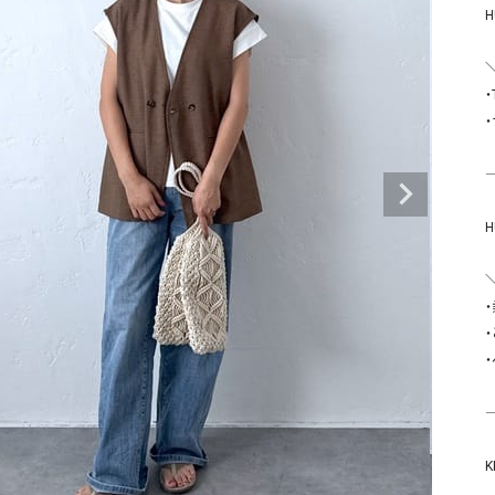
タンクトップ・キャミソール
ジャ
グッ
その他のパンツ
パンツ
デニムパンツ
ロング・マキシ丈
デニムパンツ
ロング・マキシ丈
ツ
その他のパンツ
その他スカート
その他スカート
トッ
⸻

ワン
ジャケット
サロ
ジャケット
すべて見る
コート
バッグ
ジャ
コート
ガウン
シューズ
グッ
その他アウター
アクセサリー
すべて見る
バッグ
⸻

靴
帽子
K