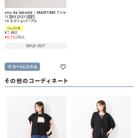
siro de labonte｜MARITIME Tシャ
ツ [[R523213]][F]
10 エクリュ/パープル
2buy対象
¥
7,480
¥
6,732
税込
SOLD OUT
カートに入れる
その他のコーディネート