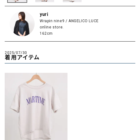
yuri
Wrapin nine9 / ANGELICO LUCE
online store.
162cm
2025/07/30
着用アイテム