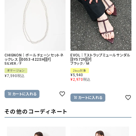
CHIGNON｜ボールチェーンセットネ
EVOL｜Tストラップミュールサンダル
ックレス [[0053-422SH]][F]
[[IY5729]][F]
SILVER／F
ブラック／M
オケージョン
2buy対象
¥
5,940
¥
7,590
税込
¥
2,970
税込
カートに入れる
カートに入れる
その他のコーディネート