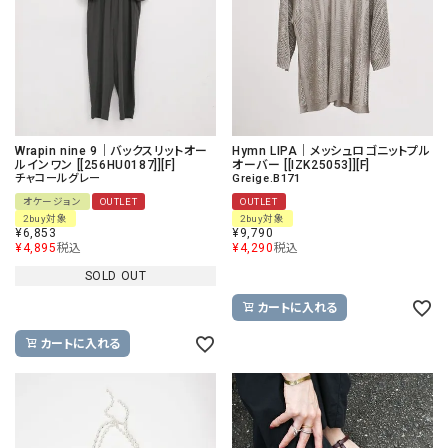
Wrapin nine 9｜バックスリットオー
Hymn LIPA｜メッシュロゴニットプル
ルインワン [[256HU0187]][F]
オーバー [[IZK25053]][F]
チャコールグレー
Greige.B171
オケージョン
OUTLET
OUTLET
2buy対象
2buy対象
¥
6,853
¥
9,790
¥
4,895
税込
¥
4,290
税込
SOLD OUT
カートに入れる
カートに入れる