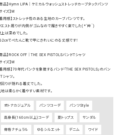
ケット・アウター
Our.（アワードット）
Hymn LIPA（ヒムリパ）
【商品】Hymn LIPA｜ケミカルウォッシュストレッチカーブタックパンツ 

サイズ】M

ズ
Wrapin nine9（ラッピンナイン）
W（ラッピンナイン）
【着用感】ストレッチ性のある生地のカーブパンツです。

ロング・マキシ丈
day standard（デイスタンダード）
10t'ena (トテナ)
ウエスト周りが内側がゴムなので履きやすく楽でした( *´艸｀)

その他スカート
股上は深めでした。

162㎝でぺたんこ靴で甲にきれいにのる丈感です！

プス
08mab(ゼロハチマブ)
Johnbull（ジョンブル）
ピース・チュニック
商品】ROCK OFF｜THE SEX PISTOLSバンドTシャツ 

すべて見る
1%（イチ パーセント）
LAOCOONTE（ラオコンテ）
サイズ】M

ペット・オーバーオール
着用感】70年代パンクを象徴するバンド「THE SEX PISTOLS」のバン
1 metre carre（アンメートルキャレ ）
LAURA DI MAGGIO（ロ
ケット・アウター
Tシャツ。

オ）
ズ
腰回りが隠れる着丈でした。

120%lino（ワンハンドレッドトゥエンティ
le camouflage tribe
生地は柔らかく着やすい素材です。
ーパーセントリノ）
トライブ）
adidas（アディダス）
Lallia Mu（ラリア ムー）
オトナカジュアル
パンツコーデ
パンツStyle
ASFVLT（アスファルト）
mizuiro ind（ミズイロ イ
高身長(160cm以上)コーデ
夏トップス
サンダル
Ampersand（アンパサンド）
MICALLE MICALLE（ミ
骨格ナチュラル
ゆるシルエット
デニム
ワイド
Antiquite's（アンティークス）
NATURAL LAUNDRY（