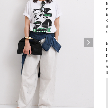
タンクトップ・キャミソール
ジャ
【
グッ
その他のパンツ
パンツ
デニムパンツ
ロング・マキシ丈
デニムパンツ
ロング・マキシ丈
ツ
その他のパンツ
その他スカート
その他スカート
トッ
ワン
【
ジャケット
【
サロ
ジャケット
すべて見る
コート
バッグ
【
ジャ
ド
コート
ガウン
シューズ
グッ
その他アウター
アクセサリー
すべて見る
バッグ
靴
帽子