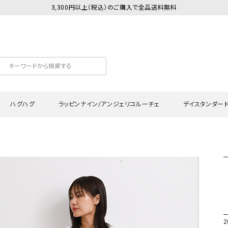
3,300円以上（税込）のご購入で全品送料無料
ハグハグ
ラッピンナイン/アンジェリコルーチェ
デイスタンダー
カットソー
Tシャツ・カットソー
ワンピース
Tシャツ・カットソー
ワンピース
トッ
プ・キャミソール
シャツ・ブラウス
チュニック
カーディガン・ベスト
チュニック
ワン
ン・ベスト
カーディガン
シャツ・ブラウス
パン
ラウス
ベスト
スウェット・パーカー
サロ
・パーカー
ニット
ニット
スカ
2