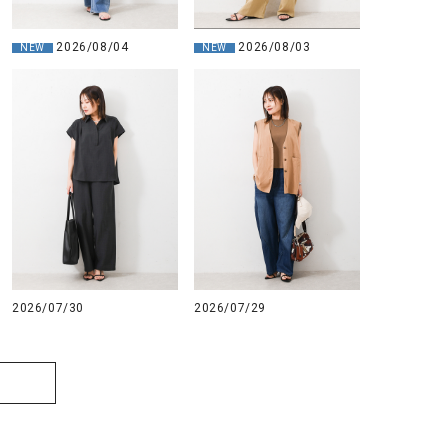
GO TO HOLLYWOOD（ゴートゥーハリウ
THIRTY（サーティ）
2026/08/04
2026/08/03
ッド）
NEW
NEW
G-STAR RAW（ジースターロウ）
tumugu:（ツムグ）
GOOD SPEED（グッドスピード）
un cinq（アンサンク）
GAIMO（ガイモ）
UNIVERSAL OVERAL
オーバーオール）
GRAMICCI（グラミチ）
USU GALLERY（ユーエ
ー）
（ｇ） （グラム）
upper hights（アッパーハ
Gives a sense of fullment
+phenix（フェニックス）
2026/07/30
2026/07/29
HUNTER（ハンター）
WILD THINGS（ワイルド
ICHI（イチ）
ILIMA（イリマ）