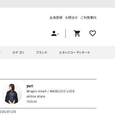
会員登録
お問合せ
ご利用案内
person
shopping_cart
favorite_outline
ド
カテゴリ
ブランド
スタッフコーディネート
プス
ハグハグ
ワンピース
OMEKASI（オメカシ）
ピース・チュニック
ラッピンナイン/アンジェリコルーチェ
チュニック
OMEKASI+（オメカシプラス
yuri
Wrapin nine9 / ANGELICO LUCE
ツ
hagumu（ハグム）
Number18（オハコ）
online store.
ペット・オーバーオール
her.（ハードット）
in the Market（インザマ
162cm
ート
and quarter（アンドクウォーター）
HUMS（ハムズ）
025/07/25