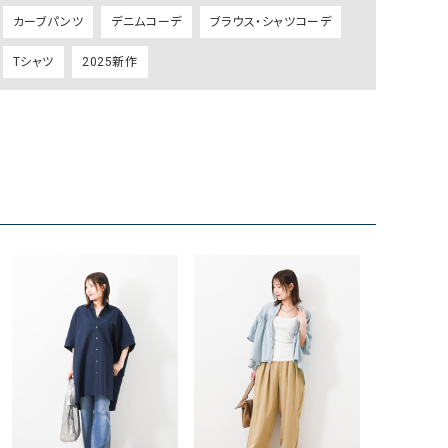
リー）
カーブパンツ
デニムコーデ
ブラウス・シャツコーデ
Audition（オーディション）
ORDINARY FITS（オーデ
Tシャツ
2025新作
ツ）
blue willow（ブルーウィロー）
Osmosis（オズモシス）
blue willow（ブルーウィロー）
prit（プリット）
CUBE SUGAR（キューブシュガー）
PUMA（プーマ）
CONVERSE ALL STAR（コンバースオー
Risley（リズレー）
ルスター）
Champion（チャンピオン）
RED CARD（レッドカード）
DENIM DUNGAREE（デニムダンガリー）
SO（エスオー）
Deck（ディック）
SUN VALLEY（サンバレー）
EVOL（イーボル）
SCOTCH&SODA（スコッチ
ダ）
Emma Taylor（エマテイラー）
SUGAR ROSE（シュガーロ
FLAVOR TEE（フレーバーティー）
squady by graphite（ス