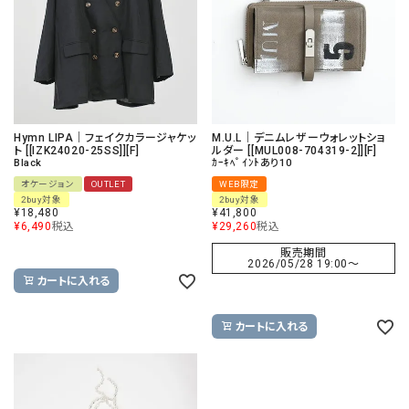
Hymn LIPA｜フェイクカラージャケッ
M.U.L｜デニムレザーウォレットショ
ト [[IZK24020-25SS]][F]
ルダー [[MUL008-704319-2]][F]
Black
ｶｰｷﾍﾟｲﾝﾄあり10
オケージョン
OUTLET
WEB限定
2buy対象
2buy対象
¥
18,480
¥
41,800
¥
6,490
税込
¥
29,260
税込
販売期間
2026/05/28 19:00
〜
カートに入れる
カートに入れる