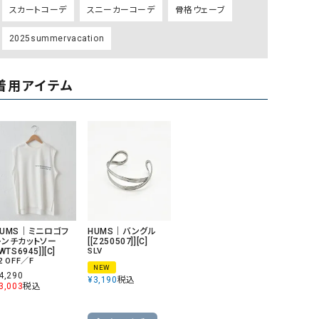
スカートコーデ
スニーカーコーデ
骨格ウェーブ
リー）
Audition（オーディション）
ORDINARY FITS（オーデ
2025summervacation
ツ）
blue willow（ブルーウィロー）
Osmosis（オズモシス）
着用アイテム
blue willow（ブルーウィロー）
prit（プリット）
CUBE SUGAR（キューブシュガー）
PUMA（プーマ）
CONVERSE ALL STAR（コンバースオー
Risley（リズレー）
ルスター）
Champion（チャンピオン）
RED CARD（レッドカード）
DENIM DUNGAREE（デニムダンガリー）
SO（エスオー）
Deck（ディック）
SUN VALLEY（サンバレー）
HUMS｜ミニロゴフ
HUMS｜バングル
レンチカットソー
[[Z250507]][C]
EVOL（イーボル）
SCOTCH&SODA（スコッチ
[WTS6945]][C]
SLV
2 OFF／F
ダ）
NEW
4,290
¥
3,190
税込
3,003
税込
Emma Taylor（エマテイラー）
SUGAR ROSE（シュガーロ
FLAVOR TEE（フレーバーティー）
squady by graphite（ス