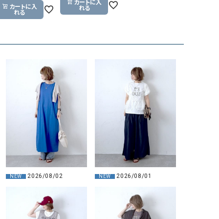
カートに入
カートに入
れる
GO TO HOLLYWOOD（ゴートゥーハリウ
THIRTY（サーティ）
れる
ッド）
G-STAR RAW（ジースターロウ）
tumugu:（ツムグ）
GOOD SPEED（グッドスピード）
un cinq（アンサンク）
GAIMO（ガイモ）
UNIVERSAL OVERAL
オーバーオール）
GRAMICCI（グラミチ）
USU GALLERY（ユーエ
ー）
（ｇ） （グラム）
upper hights（アッパーハ
Gives a sense of fullment
+phenix（フェニックス）
HUNTER（ハンター）
WILD THINGS（ワイルド
ICHI（イチ）
2026/08/02
2026/08/01
NEW
NEW
ILIMA（イリマ）