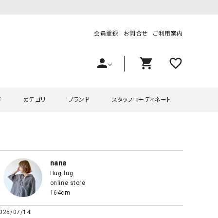
会員登録
お問合せ
ご利用案内
person
shopping_cart
favorite_outline
ド
カテゴリ
ブランド
スタッフコーディネート
プス
ハグハグ
ワンピース
OMEKASI（オメカシ）
ピース・チュニック
ラッピンナイン/アンジェリコルーチェ
チュニック
OMEKASI+（オメカシプラス
nana
HugHug
ツ
hagumu（ハグム）
Number18（オハコ）
online store
ペット・オーバーオール
her.（ハードット）
in the Market（インザマ
164cm
ート
and quarter（アンドクウォーター）
HUMS（ハムズ）
025/07/14