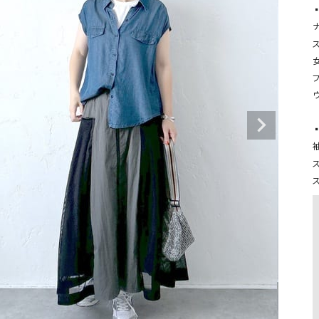
タンクトップ・キャミソール
ジャ
グッ
その他のパンツ
パンツ
デニムパンツ
ロング・マキシ丈
デニムパンツ
ロング・マキシ丈
ツ
その他のパンツ
その他スカート
その他スカート
トッ
ワン
▪
ジャケット
袖
サロ
ジャケット
すべて見る
コート
バッグ
ジャ
コート
ガウン
シューズ
グッ
その他アウター
アクセサリー
すべて見る
バッグ
靴
帽子