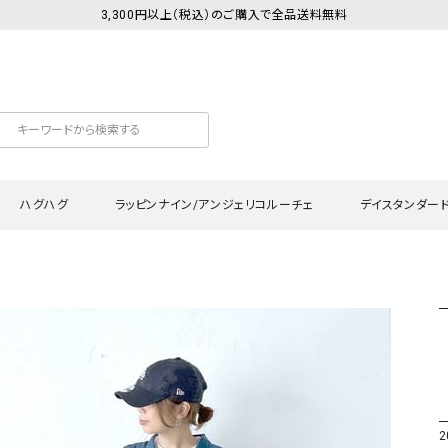
3,300円以上（税込）のご購入で全品送料無料
ハグハグ
ラッピンナイン/アンジェリコルーチェ
デイスタンダー
カットソー
Tシャツ・カットソー
ワンピース
Tシャツ・カットソー
ワンピース
トッ
プ・キャミソール
シャツ・ブラウス
チュニック
カーディガン・ベスト
チュニック
ワン
ン・ベスト
カーディガン
シャツ・ブラウス
パン
ラウス
ベスト
スウェット・パーカー
サロ
・パーカー
ニット
ニット
スカ
2