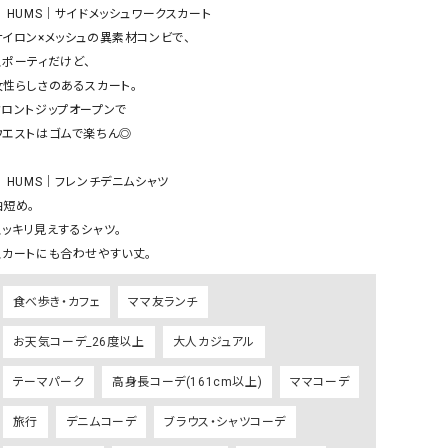
ケット・アウター
Our.（アワードット）
Hymn LIPA（ヒムリパ）
▪️ HUMS｜サイドメッシュワークスカート

ナイロン×メッシュの異素材コンビで、

ズ
Wrapin nine9（ラッピンナイン）
W（ラッピンナイン）
スポーティだけど、

ロング・マキシ丈
day standard（デイスタンダード）
10t'ena (トテナ)
女性らしさのあるスカート。

その他スカート
フロントジップオープンで

ウエストはゴムで楽ちん◎

プス
08mab(ゼロハチマブ)
Johnbull（ジョンブル）
ピース・チュニック
️ HUMS｜フレンチデニムシャツ

すべて見る
1%（イチ パーセント）
LAOCOONTE（ラオコンテ）
短め。

ペット・オーバーオール
スッキリ見えするシャツ。

1 metre carre（アンメートルキャレ ）
LAURA DI MAGGIO（ロ
ケット・アウター
スカートにも合わせやすい丈。
オ）
ズ
120%lino（ワンハンドレッドトゥエンティ
le camouflage tribe
食べ歩き・カフェ
ママ友ランチ
ーパーセントリノ）
トライブ）
お天気コーデ_26度以上
大人カジュアル
adidas（アディダス）
Lallia Mu（ラリア ムー）
ASFVLT（アスファルト）
mizuiro ind（ミズイロ イ
テーマパーク
高身長コーデ(161cm以上)
ママコーデ
Ampersand（アンパサンド）
MICALLE MICALLE（ミ
旅行
デニムコーデ
ブラウス・シャツコーデ
Antiquite's（アンティークス）
NATURAL LAUNDRY（