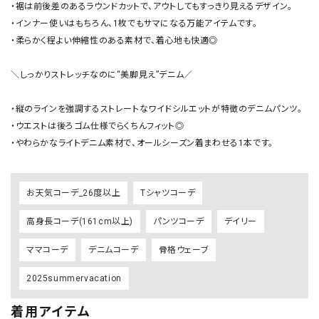
・裾は前後差のあるラウンドカットで、アウトしてもすっきり見えるデザイン。

・インナー使いはもちろん、1枚でもサマになる万能アイテムです。

・柔らかく程よい伸縮性のある素材で、着心地も快適◎

＼しっかりストレッチなのに“美脚見え”デニム／

・縦のラインを強調するストレートなワイドシルエットが特徴のデニムパンツ。

・ウエストは後ろゴム仕様でらくちんフィット◎

お天気コーデ_26度以上
Tシャツコーデ
高身長コーデ(161cm以上)
パンツコーデ
デイリー
ママコーデ
デニムコーデ
骨格ウェーブ
2025summervacation
着用アイテム