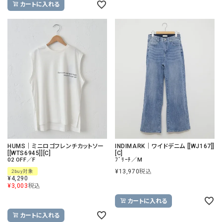
カートに入れる
HUMS｜ミニロゴフレンチカットソー
INDIMARK｜ワイドデニム [[WJ167]]
[[WTS6945]][C]
[C]
02 OFF／F
ﾌﾞﾘｰﾁ／M
¥
13,970
税込
2buy対象
¥
4,290
¥
3,003
税込
カートに入れる
カートに入れる