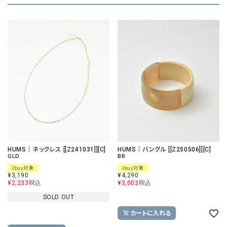
HUMS｜ネックレス [[Z241031]][C]
HUMS｜バングル [[Z250506]][C]
GLD
BR
2buy対象
2buy対象
¥
3,190
¥
4,290
¥
2,233
税込
¥
3,003
税込
SOLD OUT
カートに入れる