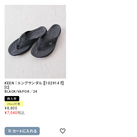
KEEN｜トングサンダル [[1029147]]
[C]
BLACK/VAPOR／24
再入荷
2buy対象
¥
8,800
¥
7,040
税込
カートに入れる