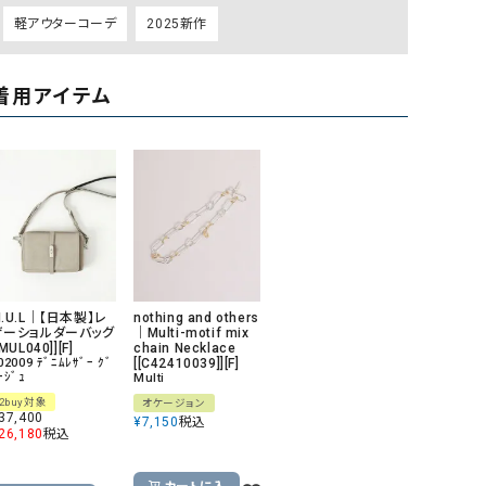
リー）
軽アウターコーデ
2025新作
Audition（オーディション）
ORDINARY FITS（オーデ
ツ）
着用アイテム
blue willow（ブルーウィロー）
Osmosis（オズモシス）
blue willow（ブルーウィロー）
prit（プリット）
CUBE SUGAR（キューブシュガー）
PUMA（プーマ）
CONVERSE ALL STAR（コンバースオー
Risley（リズレー）
ルスター）
Champion（チャンピオン）
RED CARD（レッドカード）
DENIM DUNGAREE（デニムダンガリー）
SO（エスオー）
.U.L｜【日本製】レ
nothing and others
ザーショルダーバッグ
｜Multi-motif mix
Deck（ディック）
SUN VALLEY（サンバレー）
[MUL040]][F]
chain Necklace
02009 ﾃﾞﾆﾑﾚｻﾞｰ ｸﾞ
[[C42410039]][F]
ｰｼﾞｭ
Multi
EVOL（イーボル）
SCOTCH&SODA（スコッチ
2buy対象
オケージョン
ダ）
37,400
¥
7,150
税込
26,180
税込
Emma Taylor（エマテイラー）
SUGAR ROSE（シュガーロ
FLAVOR TEE（フレーバーティー）
squady by graphite（ス