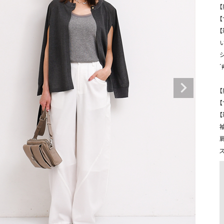
タンクトップ・キャミソール
ジャ
【
グッ
その他のパンツ
い
パンツ
デニムパンツ
ロング・マキシ丈
デニムパンツ
ロング・マキシ丈
´
ツ
その他のパンツ
その他スカート
その他スカート
トッ
ワン
【
ジャケット
【
サロ
ジャケット
すべて見る
コート
バッグ
ジャ
袖
コート
ガウン
シューズ
グッ
その他アウター
アクセサリー
すべて見る
バッグ
靴
帽子