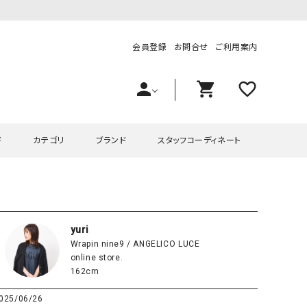
会員登録
お問合せ
ご利用案内
person
shopping_cart
favorite_outline
ド
カテゴリ
ブランド
スタッフコーディネート
プス
ハグハグ
ワンピース
OMEKASI（オメカシ）
ピース・チュニック
ラッピンナイン/アンジェリコルーチェ
チュニック
OMEKASI+（オメカシプラス
yuri
Wrapin nine9 / ANGELICO LUCE
ツ
hagumu（ハグム）
Number18（オハコ）
online store.
ペット・オーバーオール
her.（ハードット）
in the Market（インザマ
162cm
ート
and quarter（アンドクウォーター）
HUMS（ハムズ）
025/06/26