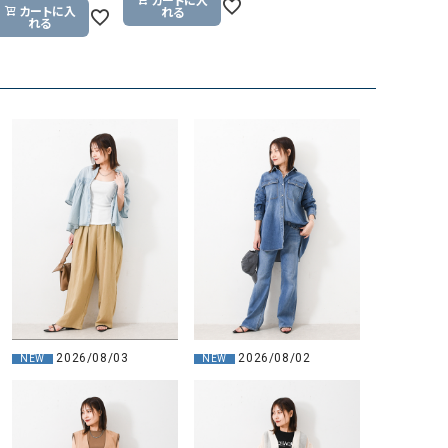
カートに入
カートに入
れる
れる
GO TO HOLLYWOOD（ゴートゥーハリウ
THIRTY（サーティ）
ッド）
G-STAR RAW（ジースターロウ）
tumugu:（ツムグ）
GOOD SPEED（グッドスピード）
un cinq（アンサンク）
GAIMO（ガイモ）
UNIVERSAL OVERAL
オーバーオール）
GRAMICCI（グラミチ）
USU GALLERY（ユーエ
ー）
（ｇ） （グラム）
upper hights（アッパーハ
Gives a sense of fullment
+phenix（フェニックス）
HUNTER（ハンター）
WILD THINGS（ワイルド
ICHI（イチ）
2026/08/03
2026/08/02
NEW
NEW
ILIMA（イリマ）