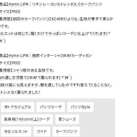
ケット・アウター
Our.（アワードット）
Hymn LIPA（ヒムリパ）
【商品】Hymn LIPA｜リネンレーヨンストレッチ入りカーブパンツ

サイズ】FREE

ズ
Wrapin nine9（ラッピンナイン）
W（ラッピンナイン）
【着用感】前回のカーブパンツ（IZK24080）よりも、生地が薄手で柔らか
ロング・マキシ丈
day standard（デイスタンダード）
10t'ena (トテナ)
です。

その他スカート
シルエットは同じで、履くだけで今っぽいコーデに仕上げてくれます( *
艸｀)

プス
08mab(ゼロハチマブ)
Johnbull（ジョンブル）
ピース・チュニック
商品】Hymn LIPA｜強撚インターシャ2WAYカーディガン

すべて見る
1%（イチ パーセント）
LAOCOONTE（ラオコンテ）
サイズ】FREE

ペット・オーバーオール
【着用感】シャリ感のある生地です。

1 metre carre（アンメートルキャレ ）
LAURA DI MAGGIO（ロ
ケット・アウター
の通し方次第で2WAYで着られます( *´艸｀)

オ）
ズ
肩掛け風にも見えますが、腕を通しているのでずれ落ちてくることなく、
120%lino（ワンハンドレッドトゥエンティ
le camouflage tribe
ストレスなく着られました！
ーパーセントリノ）
トライブ）
adidas（アディダス）
Lallia Mu（ラリア ムー）
オトナカジュアル
パンツコーデ
パンツStyle
ASFVLT（アスファルト）
mizuiro ind（ミズイロ イ
高身長(160cm以上)コーデ
夏シューズ
Ampersand（アンパサンド）
MICALLE MICALLE（ミ
ゆるシルエット
ワイド
カーブパンツ
Antiquite's（アンティークス）
NATURAL LAUNDRY（