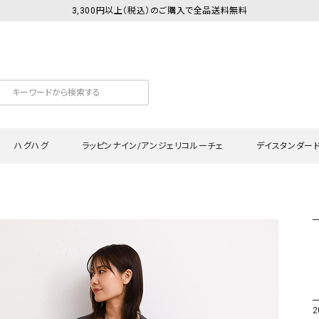
3,300円以上（税込）のご購入で全品送料無料
ハグハグ
ラッピンナイン/アンジェリコルーチェ
デイスタンダー
カットソー
Tシャツ・カットソー
ワンピース
Tシャツ・カットソー
ワンピース
トッ
プ・キャミソール
シャツ・ブラウス
チュニック
カーディガン・ベスト
チュニック
ワン
ン・ベスト
カーディガン
シャツ・ブラウス
パン
ラウス
ベスト
スウェット・パーカー
サロ
・パーカー
ニット
ニット
スカ
2