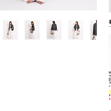
ソックス・その他雑貨
貨
M
[
7
ﾚ
¥
¥