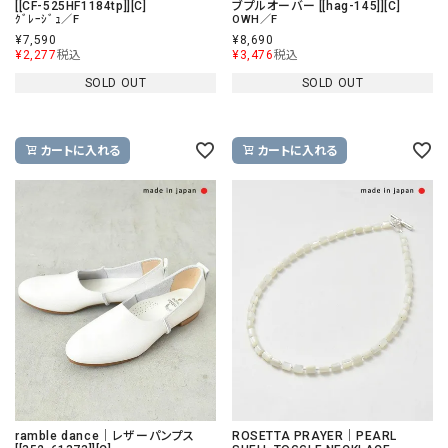
[[CF-525HF1184tp]][C]
ブプルオーバー [[hag-145]][C]
ｸﾞﾚｰｼﾞｭ／F
OWH／F
¥
7,590
¥
8,690
¥
2,277
税込
¥
3,476
税込
SOLD OUT
SOLD OUT
カートに入れる
カートに入れる
ramble dance｜レザーパンプス
ROSETTA PRAYER｜PEARL