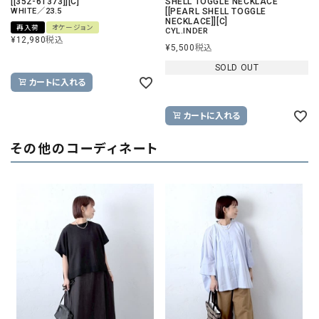
[[352-61373]][C]
SHELL TOGGLE NECKLACE
WHITE／23.5
[[PEARL SHELL TOGGLE
NECKLACE]][C]
再入荷
オケージョン
CYL.INDER
¥
12,980
税込
¥
5,500
税込
SOLD OUT
カートに入れる
カートに入れる
その他のコーディネート