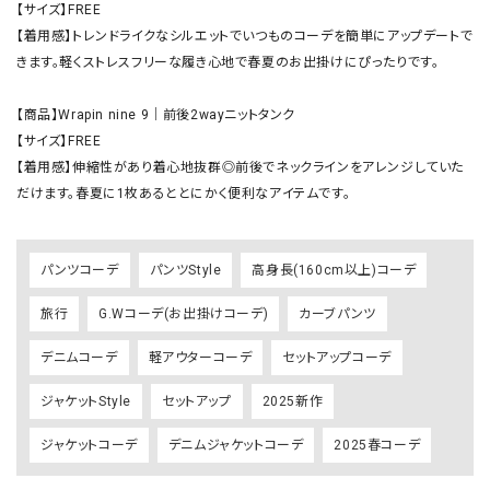
【サイズ】FREE

【着用感】トレンドライクなシルエットでいつものコーデを簡単にアップデートで
きます。軽くストレスフリーな履き心地で春夏のお出掛けにぴったりです。

【商品】Wrapin nine 9｜前後2wayニットタンク

【サイズ】FREE

【着用感】伸縮性があり着心地抜群◎前後でネックラインをアレンジしていた
だけます。春夏に1枚あるととにかく便利なアイテムです。
パンツコーデ
パンツStyle
高身長(160cm以上)コーデ
旅行
G.Wコーデ(お出掛けコーデ)
カーブパンツ
デニムコーデ
軽アウターコーデ
セットアップコーデ
ジャケットStyle
セットアップ
2025新作
ジャケットコーデ
デニムジャケットコーデ
2025春コーデ