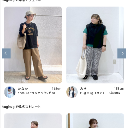
hughug:#骨格ナチュラル
たなか
みき
163cm
153cm
andQuarterゆめタウン佐賀
Hug Hug イオンモール福津店
hughug:#骨格ストレート