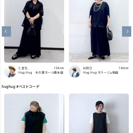
くまち
HIRO
154cm
160cm
Hug Hug 木の葉モール橋本店
Hug Hug モラージュ柏店
hughug:#ベストコーデ