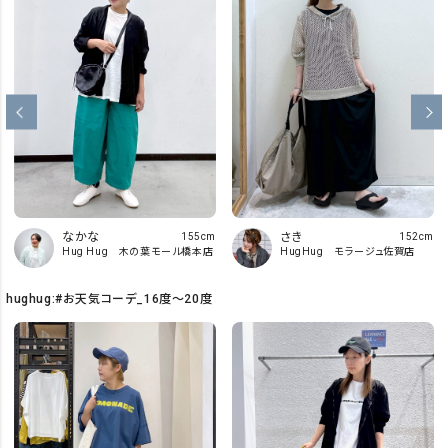
なかな
さき
155cm
152cm
Hug Hug 木の葉モール橋本店
HugHug モラージュ佐賀店
hughug:#お天気コーデ_16度～20度