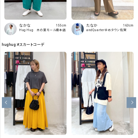
たなか
なかな
163cm
155cm
andQuarterゆめタウン佐賀
Hug Hug 木の葉モール橋本店
hughug:#スカートコーデ