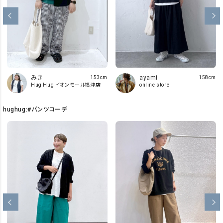
みき
ayami
153cm
158cm
Hug Hug イオンモール福津店
online store
hughug:#パンツコーデ