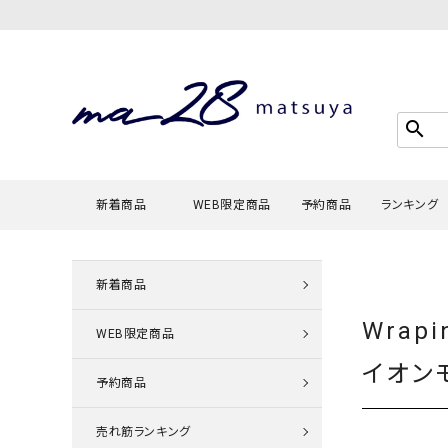
search
新着商品
WEB限定商品
予約商品
ランキング
新着商品
Tシャツ・
Wrapi
タンクトッ
WEB限定商品
カーディガ
イオン
予約商品
シャツ・ブ
スウェット
売れ筋ランキング