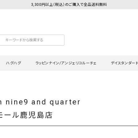
3,300円以上（税込）のご購入で全品送料無料
ハグハグ
ラッピンナイン/アンジェリコルーチェ
デイスタンダー
カットソー
Tシャツ・カットソー
ワンピース
Tシャツ・カットソー
ワンピース
トッ
n nine9 and quarter
プ・キャミソール
シャツ・ブラウス
チュニック
カーディガン・ベスト
チュニック
ワン
ン・ベスト
カーディガン
シャツ・ブラウス
パン
モール鹿児島店
ラウス
ベスト
スウェット・パーカー
サロ
・パーカー
ニット
ニット
スカ