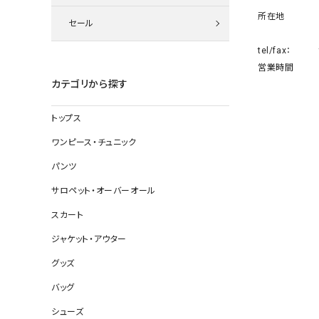
ニット
所在地
セール
tel/fax：
営業時間
その他の
カテゴリから探す
デニムパン
トップス
ワンピース・チュニック
ジャケット
パンツ
コート
サロペット・オーバーオール
スカート
ジャケット・アウター
バッグ
グッズ
靴
バッグ
帽子
シューズ