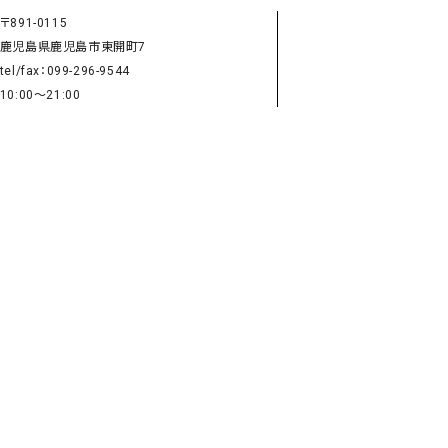
タンクトップ・キャミソール
ジャ
〒891-0115
グッ
鹿児島県鹿児島市東開町7
tel/fax：099-296-9544
その他のパンツ
10:00～21:00
パンツ
デニムパンツ
ロング・マキシ丈
デニムパンツ
ロング・マキシ丈
ツ
その他のパンツ
その他スカート
その他スカート
トッ
ワン
ジャケット
サロ
ジャケット
すべて見る
コート
バッグ
ジャ
コート
ガウン
シューズ
グッ
その他アウター
アクセサリー
すべて見る
バッグ
靴
帽子