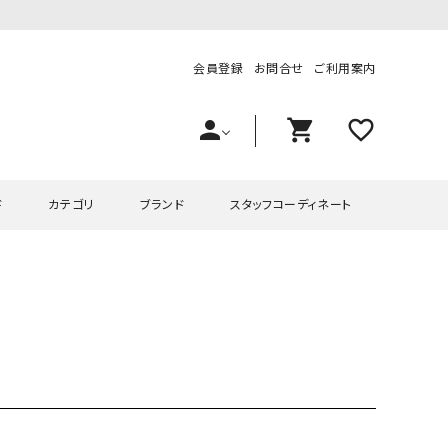
会員登録
お問合せ
ご利用案内
person
shopping_cart
favorite_outline
ド
カテゴリ
ブランド
スタッフコーディネート
プス
ハグハグ
ワンピース
OMEKASI（オメカシ）
ピース・チュニック
ラッピンナイン/アンジェリコルーチェ
チュニック
OMEKASI+（オメカシプラス
ツ
hagumu（ハグム）
Number18（オハコ）
ペット・オーバーオール
her.（ハードット）
in the Market（インザマ
ート
and quarter（アンドクウォーター）
HUMS（ハムズ）