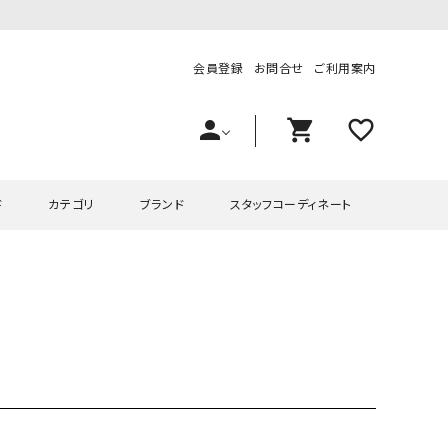
会員登録
お問合せ
ご利用案内
person
shopping_cart
favorite_outline
ド
カテゴリ
ブランド
スタッフコーディネート
プス
ハグハグ
ワンピース
OMEKASI（オメカシ）
ピース・チュニック
ラッピンナイン/アンジェリコルーチェ
チュニック
OMEKASI+（オメカシプラス
ツ
hagumu（ハグム）
Number18（オハコ）
ペット・オーバーオール
her.（ハードット）
in the Market（インザマ
ート
and quarter（アンドクウォーター）
HUMS（ハムズ）