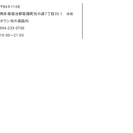
タンクトップ・キャミソール
ジャ
〒869-1108
グッ
熊本県菊池郡菊陽町光の森7丁目33-1 ゆめ
タウン光の森店内
その他のパンツ
096-233-0700
パンツ
デニムパンツ
ロング・マキシ丈
デニムパンツ
ロング・マキシ丈
10:00～21:00
ツ
その他のパンツ
その他スカート
その他スカート
トッ
ワン
ジャケット
サロ
ジャケット
すべて見る
コート
バッグ
ジャ
コート
ガウン
シューズ
グッ
その他アウター
アクセサリー
すべて見る
バッグ
靴
帽子