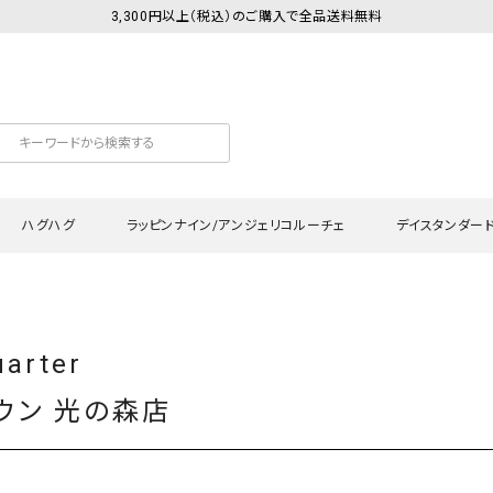
3,300円以上（税込）のご購入で全品送料無料
ハグハグ
ラッピンナイン/アンジェリコルーチェ
デイスタンダー
カットソー
Tシャツ・カットソー
ワンピース
Tシャツ・カットソー
ワンピース
トッ
uarter
プ・キャミソール
シャツ・ブラウス
チュニック
カーディガン・ベスト
チュニック
ワン
ン・ベスト
カーディガン
シャツ・ブラウス
パン
ウン 光の森店
ラウス
ベスト
スウェット・パーカー
サロ
・パーカー
ニット
ニット
スカ