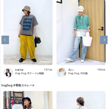
みぃ
satoe
159cm
157cm
Hug Hug 大村店
Hug Hug モラージュ柏店
hughug:#骨格ストレート