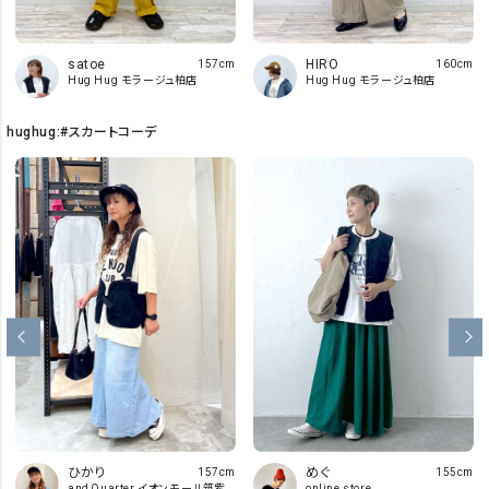
satoe
HIRO
157cm
160cm
Hug Hug モラージュ柏店
Hug Hug モラージュ柏店
hughug:#スカートコーデ
ひかり
めぐ
157cm
155cm
and Quarter イオンモール筑紫
online store