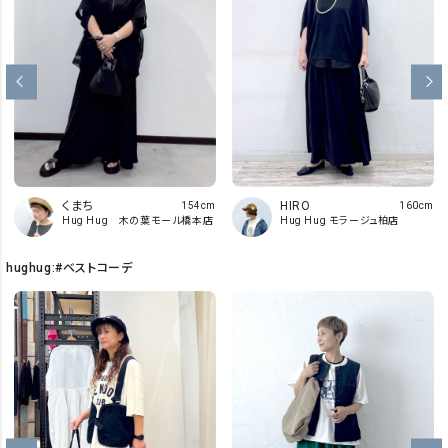
くまち
HIRO
154cm
160cm
Hug Hug 木の葉モール橋本店
Hug Hug モラージュ柏店
hughug:#ベストコーデ