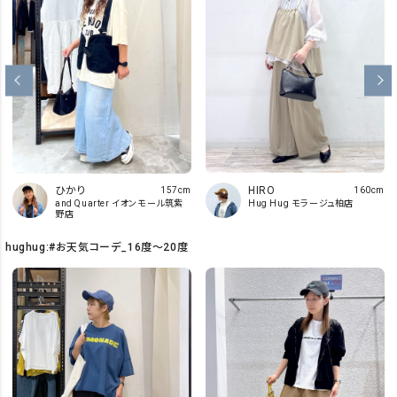
ひかり
HIRO
157cm
160cm
and Quarter イオンモール筑紫
Hug Hug モラージュ柏店
野店
hughug:#お天気コーデ_16度～20度