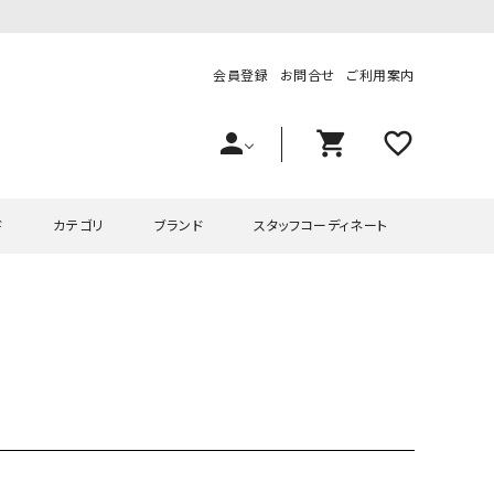
会員登録
お問合せ
ご利用案内
person
shopping_cart
favorite_outline
ド
カテゴリ
ブランド
スタッフコーディネート
プス
ハグハグ
ワンピース
OMEKASI（オメカシ）
ピース・チュニック
ラッピンナイン/アンジェリコルーチェ
チュニック
OMEKASI+（オメカシプラス
ツ
hagumu（ハグム）
Number18（オハコ）
ペット・オーバーオール
her.（ハードット）
in the Market（インザマ
ート
and quarter（アンドクウォーター）
HUMS（ハムズ）