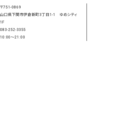
タンクトップ・キャミソール
ジャ
〒751-0869
グッ
山口県下関市伊倉新町3丁目1-1 ゆめシティ
1F
その他のパンツ
083-252-3355
パンツ
デニムパンツ
ロング・マキシ丈
デニムパンツ
ロング・マキシ丈
10:00～21:00
ツ
その他のパンツ
その他スカート
その他スカート
トッ
ワン
ジャケット
サロ
ジャケット
すべて見る
コート
バッグ
ジャ
コート
ガウン
シューズ
グッ
その他アウター
アクセサリー
すべて見る
バッグ
靴
帽子