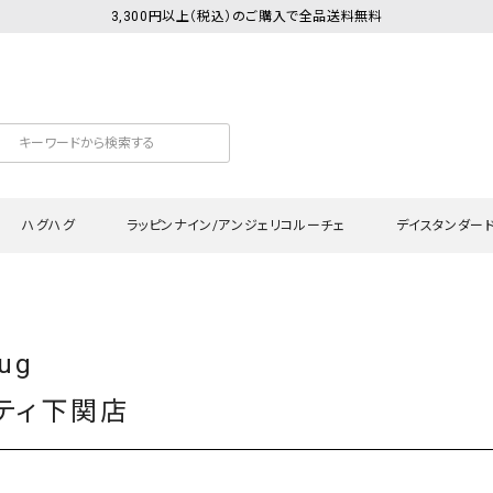
3,300円以上（税込）のご購入で全品送料無料
ハグハグ
ラッピンナイン/アンジェリコルーチェ
デイスタンダー
カットソー
Tシャツ・カットソー
ワンピース
Tシャツ・カットソー
ワンピース
トッ
Hug
プ・キャミソール
シャツ・ブラウス
チュニック
カーディガン・ベスト
チュニック
ワン
ン・ベスト
カーディガン
シャツ・ブラウス
パン
ティ下関店
ラウス
ベスト
スウェット・パーカー
サロ
・パーカー
ニット
ニット
スカ