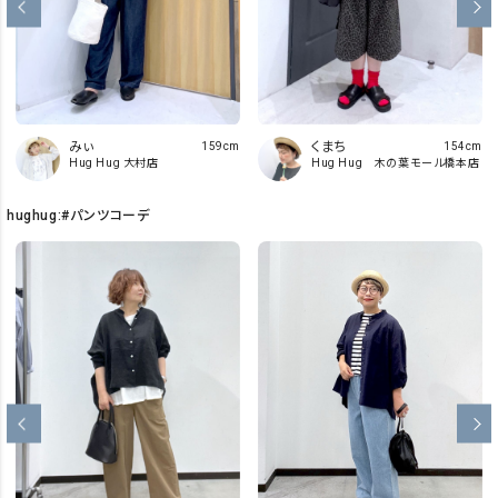
みぃ
くまち
159cm
154cm
Hug Hug 大村店
Hug Hug 木の葉モール橋本店
hughug:#パンツコーデ