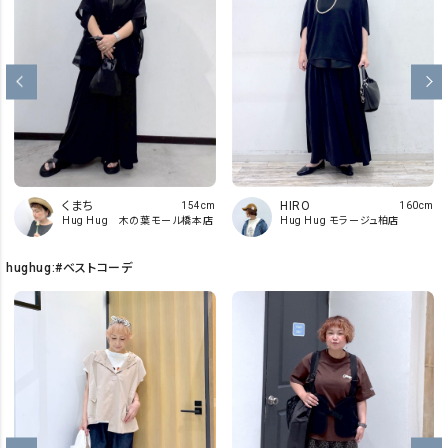
くまち
HIRO
154cm
160cm
Hug Hug 木の葉モール橋本店
Hug Hug モラージュ柏店
hughug:#ベストコーデ