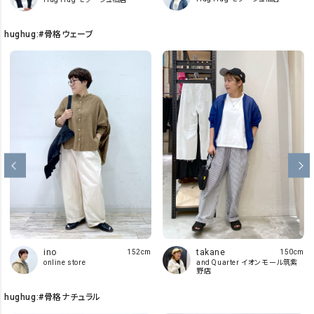
hughug:#骨格ウェーブ
takane
ino
150cm
152cm
and Quarter イオンモール筑紫
online store
野店
hughug:#骨格ナチュラル