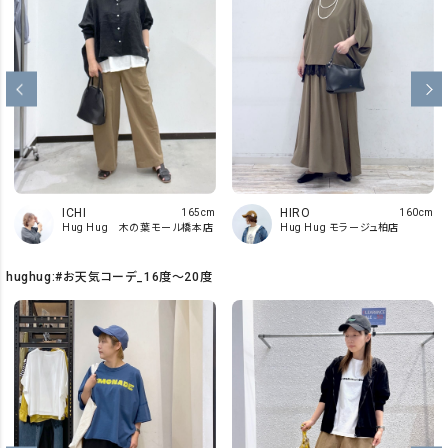
HIRO
ICHI
160cm
165cm
Hug Hug モラージュ柏店
Hug Hug 木の葉モール橋本店
hughug:#お天気コーデ_16度～20度