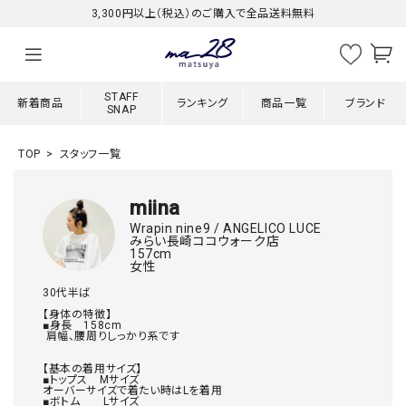
3,300円以上（税込）のご購入で全品送料無料
STAFF
新着商品
ランキング
商品一覧
ブランド
SNAP
TOP
スタッフ一覧
miina
Wrapin nine9 / ANGELICO LUCE
みらい長崎ココウォーク店
157cm
女性
30代半ば

【身体の特徴】

■身長　158cm   

 肩幅、腰周りしっかり系です

【基本の着用サイズ】

■トップス　Mサイズ

オーバーサイズで着たい時はLを着用

■ボトム　　Lサイズ
