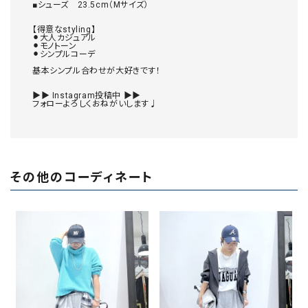
■シューズ　23.5cm（Mサイズ）

【得意なstyling】

⚫︎大人カジュアル

⚫︎モノトーン

⚫︎シンプルコーデ

基本シンプル合わせが大好きです！

▶▶ Instagram投稿中 ▶▶

フォローよろしくおねがいします♩

その他のコーディネート