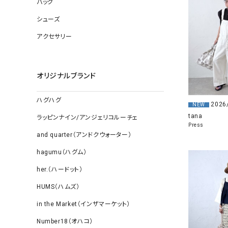
バッグ
ソックス
その他雑
シューズ
アクセサリー
オリジナルブランド
ハグハグ
2026
NEW
tana
ラッピンナイン/アンジェリコルーチェ
Press
and quarter（アンドクウォーター）
hagumu（ハグム）
her.（ハードット）
HUMS（ハムズ）
in the Market（インザマーケット）
Number18（オハコ）