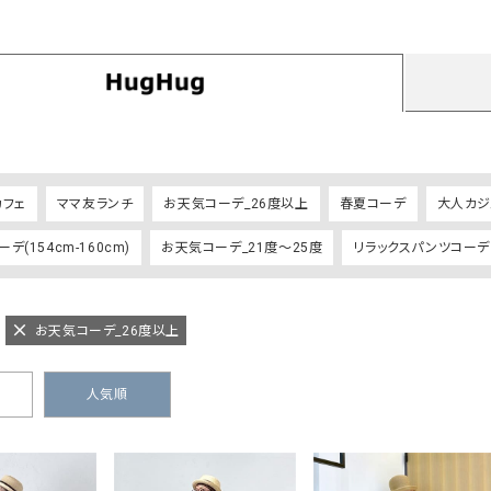
タンクトップ・キャミソール
ジャ
グッ
その他のパンツ
パンツ
デニムパンツ
ロング・マキシ丈
デニムパンツ
ロング・マキシ丈
ツ
その他のパンツ
その他スカート
その他スカート
トッ
ワン
カフェ
ママ友ランチ
お天気コーデ_26度以上
春夏コーデ
大人カジ
ジャケット
サロ
デ(154cm-160cm)
お天気コーデ_21度～25度
リラックスパンツコーデ
ジャケット
すべて見る
コート
バッグ
ジャ
コート
ガウン
シューズ
グッ
その他アウター
アクセサリー
お天気コーデ_26度以上
すべて見る
バッグ
人気順
靴
帽子