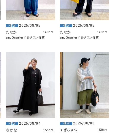
GO TO HOLLYWOOD（ゴートゥーハリウ
THIRTY（サーティ）
ッド）
G-STAR RAW（ジースターロウ）
tumugu:（ツムグ）
2026/08/05
2026/08/05
NEW
NEW
たなか
たなか
163cm
163cm
GOOD SPEED（グッドスピード）
un cinq（アンサンク）
andQuarterゆめタウン佐賀
andQuarterゆめタウン佐賀
GAIMO（ガイモ）
UNIVERSAL OVERAL
オーバーオール）
GRAMICCI（グラミチ）
USU GALLERY（ユーエ
ー）
（ｇ） （グラム）
upper hights（アッパーハ
Gives a sense of fullment
+phenix（フェニックス）
HUNTER（ハンター）
WILD THINGS（ワイルド
ICHI（イチ）
ILIMA（イリマ）
2026/08/05
2026/08/04
NEW
NEW
すぎちゃん
なかな
150cm
155cm