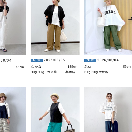
ソックス・その他雑貨
貨
2026/08/05
2026/08/04
/08/04
NEW
NEW
なかな
みぃ
155cm
159cm
153cm
Hug Hug 木の葉モール橋本店
Hug Hug 大村店