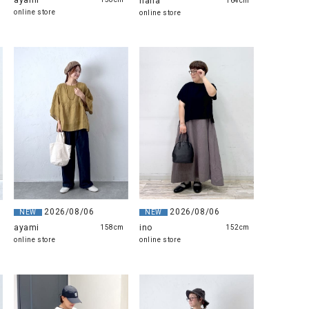
ayami
nana
164cm
online store
online store
2026/08/06
2026/08/06
NEW
NEW
ayami
ino
158cm
152cm
online store
online store