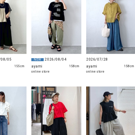
/08/05
2026/08/04
2026/07/28
NEW
ayami
ayami
155cm
158cm
158cm
online store
online store