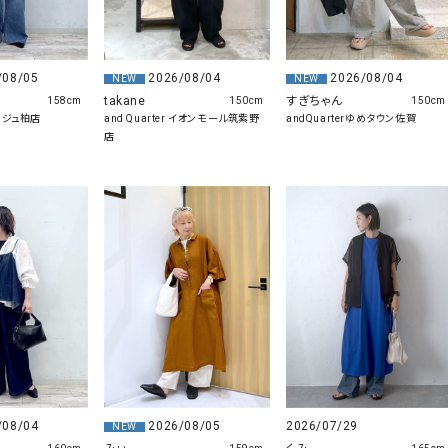
/08/05
2026/08/04
2026/08/04
NEW
NEW
takane
すぎちゃん
158cm
150cm
150cm
ラージュ柏店
and Quarter イオンモール筑紫野
andQuarterゆめタウン佐賀
店
/08/04
2026/08/05
2026/07/29
NEW