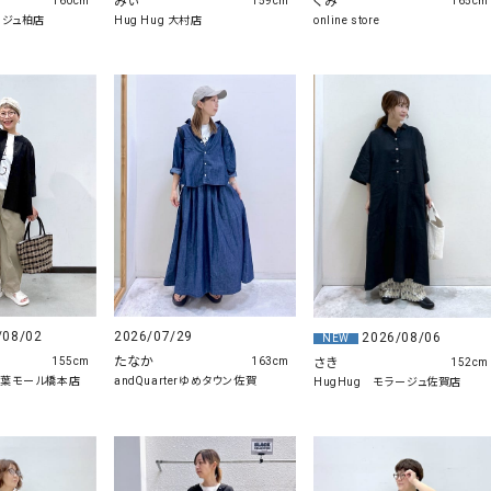
みぃ
くみ
160cm
159cm
165cm
ラージュ柏店
Hug Hug 大村店
online store
/08/02
2026/07/29
2026/08/06
NEW
たなか
さき
155cm
163cm
152cm
木の葉モール橋本店
andQuarterゆめタウン佐賀
HugHug モラージュ佐賀店