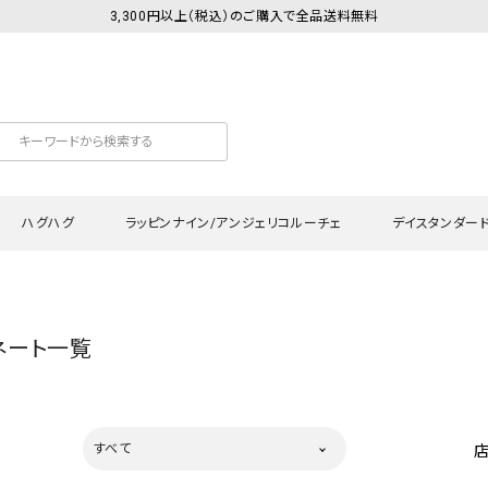
3,300円以上（税込）のご購入で全品送料無料
ハグハグ
ラッピンナイン/アンジェリコルーチェ
デイスタンダー
カットソー
Tシャツ・カットソー
ワンピース
Tシャツ・カットソー
ワンピース
トッ
ネート一覧
プ・キャミソール
シャツ・ブラウス
チュニック
カーディガン・ベスト
チュニック
ワン
ン・ベスト
カーディガン
シャツ・ブラウス
パン
ラウス
ベスト
スウェット・パーカー
サロ
すべて
・パーカー
ニット
ニット
スカ