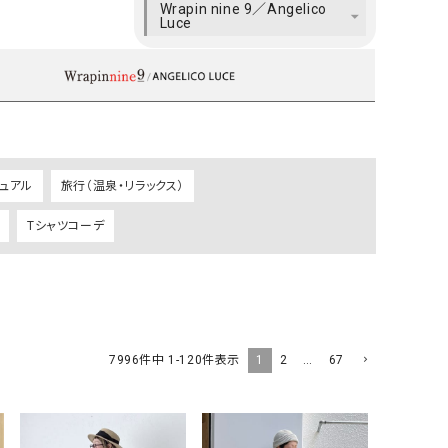
Wrapin nine 9／Angelico
ケット・アウター
Our.（アワードット）
Hymn LIPA（ヒムリパ）
Luce
ズ
Wrapin nine9（ラッピンナイン）
W（ラッピンナイン）
ロング・マキシ丈
day standard（デイスタンダード）
10t'ena (トテナ)
その他スカート
プス
08mab(ゼロハチマブ)
Johnbull（ジョンブル）
ピース・チュニック
ュアル
旅行（温泉・リラックス）
すべて見る
1%（イチ パーセント）
LAOCOONTE（ラオコンテ）
ペット・オーバーオール
Tシャツコーデ
1 metre carre（アンメートルキャレ ）
LAURA DI MAGGIO（ロ
ケット・アウター
オ）
ズ
120%lino（ワンハンドレッドトゥエンティ
le camouflage tribe
ーパーセントリノ）
トライブ）
adidas（アディダス）
Lallia Mu（ラリア ムー）
1
2
…
67
7996
件中
1
-
120
件表示
ASFVLT（アスファルト）
mizuiro ind（ミズイロ イ
Ampersand（アンパサンド）
MICALLE MICALLE（ミ
Antiquite's（アンティークス）
NATURAL LAUNDRY（