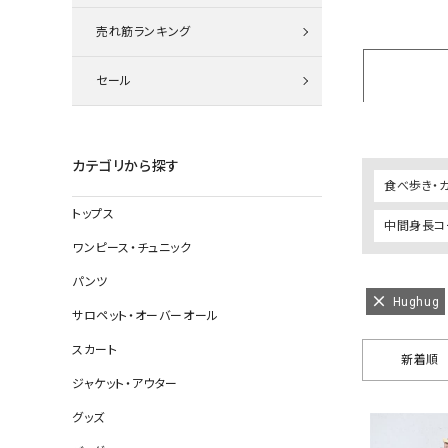
ニット
売れ筋ランキング
セール
その他の
デニムパン
カテゴリから探す
食べ歩き・
トップス
中間身長コー
ジャケット
ワンピース・チュニック
コート
パンツ
Hughug
サロペット・オーバーオール
スカート
バッグ
新着順
ジャケット・アウター
靴
グッズ
帽子