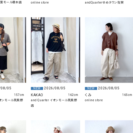
木の葉モール橋本店
online store
andQuarterゆめタウン佐賀
/08/05
2026/08/05
2026/08/05
NEW
NEW
KAKAO
くみ
157cm
162cm
165cm
r イオンモール筑紫野
and Quarter イオンモール筑紫野
online store
店