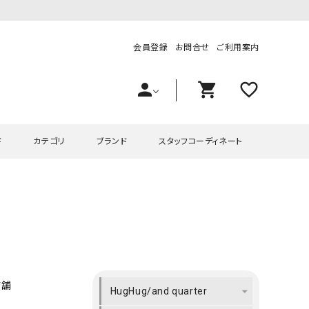
会員登録
お問合せ
ご利用案内
person
shopping_cart
favorite_outline
ド
カテゴリ
ブランド
スタッフコーディネート
プス
ハグハグ
ワンピース
OMEKASI（オメカシ）
ピース・チュニック
ラッピンナイン/アンジェリコルーチェ
チュニック
OMEKASI+（オメカシプラス
ツ
hagumu（ハグム）
Number18（オハコ）
ペット・オーバーオール
her.（ハードット）
in the Market（インザマ
店舗
HugHug/and quarter
ート
and quarter（アンドクウォーター）
HUMS（ハムズ）