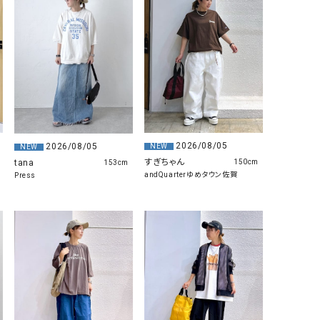
リー）
Audition（オーディション）
ORDINARY FITS（オーデ
ツ）
blue willow（ブルーウィロー）
Osmosis（オズモシス）
blue willow（ブルーウィロー）
prit（プリット）
CUBE SUGAR（キューブシュガー）
PUMA（プーマ）
CONVERSE ALL STAR（コンバースオー
Risley（リズレー）
2026/08/05
2026/08/05
NEW
NEW
ルスター）
すぎちゃん
tana
150cm
153cm
andQuarterゆめタウン佐賀
Press
Champion（チャンピオン）
RED CARD（レッドカード）
DENIM DUNGAREE（デニムダンガリー）
SO（エスオー）
Deck（ディック）
SUN VALLEY（サンバレー）
EVOL（イーボル）
SCOTCH&SODA（スコッチ
ダ）
Emma Taylor（エマテイラー）
SUGAR ROSE（シュガーロ
FLAVOR TEE（フレーバーティー）
squady by graphite（ス