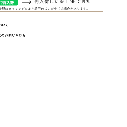
リー）
Audition（オーディション）
ORDINARY FITS（オーデ
ツ）
ついて
blue willow（ブルーウィロー）
Osmosis（オズモシス）
てのお問い合わせ
blue willow（ブルーウィロー）
prit（プリット）
CUBE SUGAR（キューブシュガー）
PUMA（プーマ）
CONVERSE ALL STAR（コンバースオー
Risley（リズレー）
ルスター）
Champion（チャンピオン）
RED CARD（レッドカード）
DENIM DUNGAREE（デニムダンガリー）
SO（エスオー）
Deck（ディック）
SUN VALLEY（サンバレー）
EVOL（イーボル）
SCOTCH&SODA（スコッチ
ダ）
Emma Taylor（エマテイラー）
SUGAR ROSE（シュガーロ
FLAVOR TEE（フレーバーティー）
squady by graphite（ス