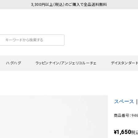
3,300円以上（税込）のご購入で全品送料無料
ハグハグ
ラッピンナイン/アンジェリコルーチェ
デイスタンダー
カットソー
Tシャツ・カットソー
ワンピース
Tシャツ・カットソー
ワンピース
トッ
スペース
｜
プ・キャミソール
シャツ・ブラウス
チュニック
カーディガン・ベスト
チュニック
ワン
ン・ベスト
カーディガン
シャツ・ブラウス
パン
商品番号：946
ラウス
ベスト
スウェット・パーカー
サロ
1,650
・パーカー
ニット
ニット
スカ
¥
税