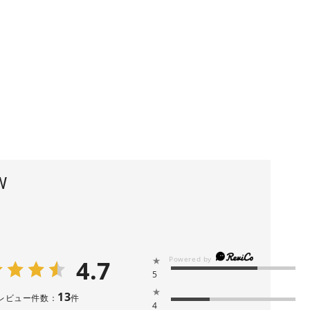
W
4.7
★
5
★
13
レビュー件数：
件
4