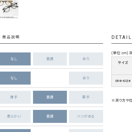
DETAI
商品説明
(単位:cm
なし
普通
あり
サイズ
なし
あり
one-size
薄手
普通
厚手
※測り方や位
柔らかい
普通
ハリがある