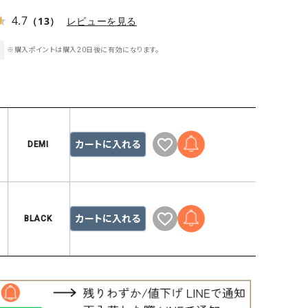
ケット・アウター
Our.（アワードット）
Hymn LIPA（ヒムリパ）
4.7
（13）
レビューを見る
ズ
Wrapin nine9（ラッピンナイン）
W（ラッピンナイン）
ロング・マキシ丈
※購入ポイントは購入20日後に有効になります。
day standard（デイスタンダード）
10t'ena (トテナ)
その他スカート
プス
08mab(ゼロハチマブ)
Johnbull（ジョンブル）
ピース・チュニック
すべて見る
1%（イチ パーセント）
LAOCOONTE（ラオコンテ）
ペット・オーバーオール
カートに入れる
DEMI
1 metre carre（アンメートルキャレ ）
LAURA DI MAGGIO（ロ
ケット・アウター
オ）
ズ
120%lino（ワンハンドレッドトゥエンティ
le camouflage tribe
ーパーセントリノ）
トライブ）
カートに入れる
BLACK
adidas（アディダス）
Lallia Mu（ラリア ムー）
ASFVLT（アスファルト）
mizuiro ind（ミズイロ イ
Ampersand（アンパサンド）
MICALLE MICALLE（ミ
Antiquite's（アンティークス）
NATURAL LAUNDRY（