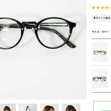
タンクトップ・キャミソール
ジャ
グッ
その他のパンツ
8
ポイント還元
パンツ
デニムパンツ
ロング・マキシ丈
デニムパンツ
ロング・マキシ丈
サイズ／カラー
ツ
その他のパンツ
その他スカート
その他スカート
トッ
ワン
ジャケット
サロ
ジャケット
すべて見る
コート
バッグ
ジャ
コート
ガウン
シューズ
グッ
その他アウター
アクセサリー
すべて見る
バッグ
靴
帽子