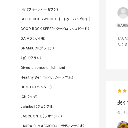
‘47 (フォーティーセブン)
GO TO HOLLYWOOD（ゴートゥーハリウッド）
GOOD ROCK SPEED（グッドロックスピード）
どんな
GAIMO（ガイモ）
たくさ
GRAMICCI（グラミチ）
（ｇ） （グラム）
Gives a sense of fullment
Healthy Denim（ヘルシーデニム）
HUNTER（ハンター）
ICHI（イチ）
安く
Johnbull（ジョンブル）
色：BL
LAOCOONTE（ラオコンテ）
LAURA DI MAGGIO（ローラディマッジオ）