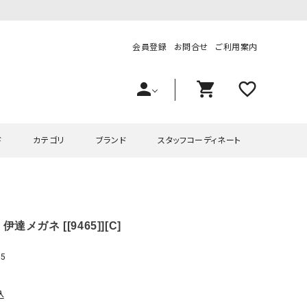
会員登録
お問合せ
ご利用案内
person
shopping_cart
favorite_outline
ド
カテゴリ
ブランド
スタッフコーディネート
プス
ハグハグ
ワンピース
OMEKASI（オメカシ）
伊達メガネ [[9465]][C]
ピース・チュニック
ラッピンナイン/アンジェリコルーチェ
チュニック
OMEKASI+（オメカシプラス
ツ
hagumu（ハグム）
Number18（オハコ）
5
ペット・オーバーオール
her.（ハードット）
in the Market（インザマ
ート
and quarter（アンドクウォーター）
HUMS（ハムズ）
込