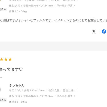
体型:
大柄
普段の靴のサイズ:
24.5cm
甲の高さ:
甲高
体重:
60～64kg
軽な値段ですがオシャレなフォルムです。イメチェンするのにとても重宝してい
合ってます♡
MI
きぃちゃん
年代:
50代
身長:
155～159cm
性別:
女性
普段の服:
L
体型:
大柄
普段の靴のサイズ:
23.5cm
甲の高さ:
普通
体重:
65～69kg