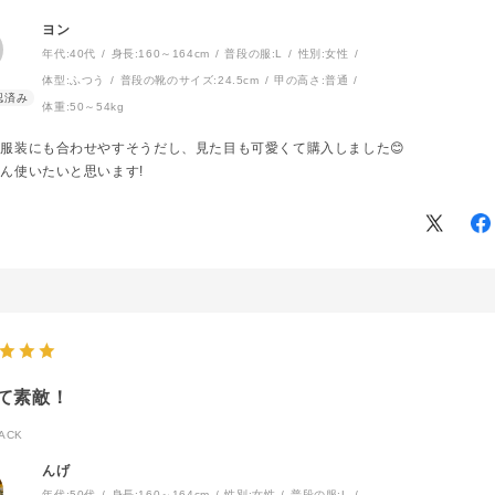
ヨン
年代:
40代
身長:
160～164cm
普段の服:
L
性別:
女性
体型:
ふつう
普段の靴のサイズ:
24.5cm
甲の高さ:
普通
体重:
50～54kg
服装にも合わせやすそうだし、見た目も可愛くて購入しました😊
ん使いたいと思います!
て素敵！
ACK
んげ
年代:
50代
身長:
160～164cm
性別:
女性
普段の服:
L