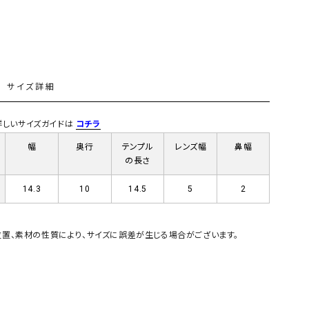
GO TO HOLLYWOOD（ゴートゥーハリウ
THIRTY（サーティ）
ッド）
G-STAR RAW（ジースターロウ）
tumugu:（ツムグ）
GOOD SPEED（グッドスピード）
un cinq（アンサンク）
L
サイズ詳細
GAIMO（ガイモ）
UNIVERSAL OVERAL
オーバーオール）
) 詳しいサイズガイドは
コチラ
GRAMICCI（グラミチ）
USU GALLERY（ユーエ
幅
奥行
テンプル
レンズ幅
鼻幅
ー）
の長さ
（ｇ） （グラム）
upper hights（アッパーハ
14.3
10
14.5
5
2
Gives a sense of fullment
+phenix（フェニックス）
HUNTER（ハンター）
WILD THINGS（ワイルド
置、素材の性質により、サイズに誤差が生じる場合がございます。
ICHI（イチ）
ILIMA（イリマ）