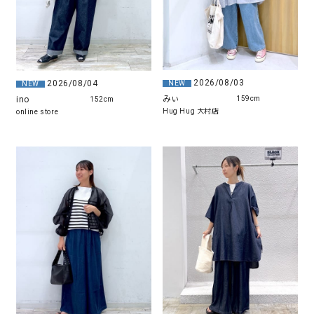
2026/08/03
2026/08/04
NEW
NEW
みぃ
ino
159cm
152cm
Hug Hug 大村店
online store