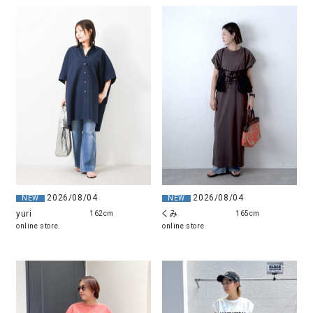
2026/08/04
2026/08/04
NEW
NEW
くみ
yuri
165cm
162cm
online store
online store.