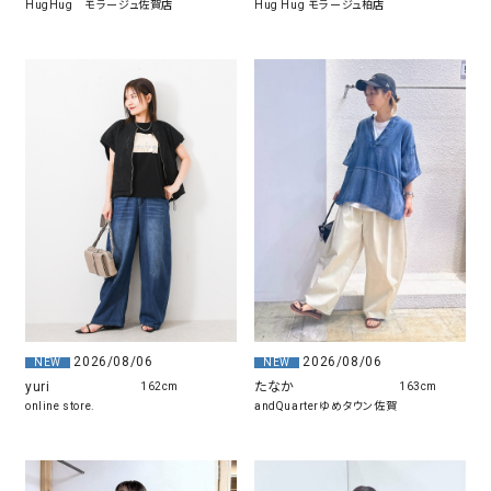
Hug Hug モラージュ柏店
HugHug モラージュ佐賀店
2026/08/06
2026/08/06
NEW
NEW
yuri
たなか
162cm
163cm
online store.
andQuarterゆめタウン佐賀