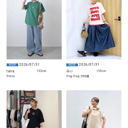
2026/07/31
2026/07/31
NEW
NEW
tana
みぃ
153cm
159cm
Press
Hug Hug 大村店