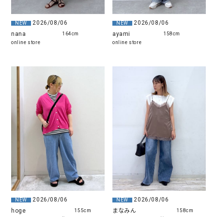
2026/08/06
2026/08/06
NEW
NEW
nana
ayami
164cm
158cm
online store
online store
2026/08/06
2026/08/06
NEW
NEW
まなみん
hoge
158cm
155cm