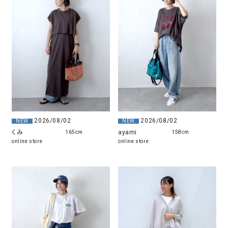
2026/08/02
2026/08/02
NEW
NEW
くみ
ayami
165cm
158cm
online store
online store