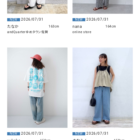
2026/07/31
2026/07/31
NEW
NEW
たなか
nana
163cm
164cm
andQuarterゆめタウン佐賀
online store
2026/07/31
2026/07/31
NEW
NEW