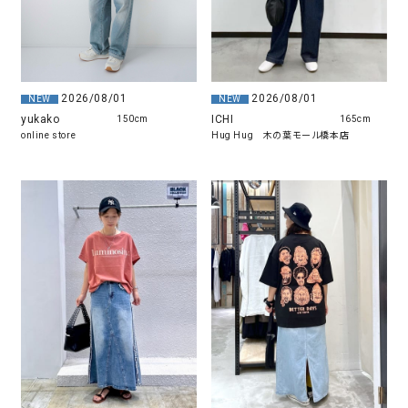
2026/08/01
2026/08/01
NEW
NEW
ICHI
yukako
165cm
150cm
Hug Hug 木の葉モール橋本店
online store