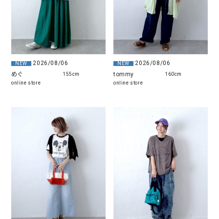
2026/08/06
2026/08/06
NEW
NEW
めぐ
tommy
155cm
160cm
online store
online store