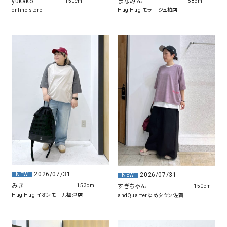
yukako
まなみん
150cm
158cm
online store
Hug Hug モラージュ柏店
2026/07/31
2026/07/31
NEW
NEW
みき
すぎちゃん
153cm
150cm
Hug Hug イオンモール福津店
andQuarterゆめタウン佐賀