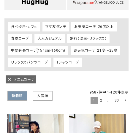
食べ歩き・カフェ
ママ友ランチ
お天気コーデ_26度以上
春夏コーデ
大人カジュアル
旅行（温泉・リラックス）
中間身長コーデ(154cm-160cm)
お天気コーデ_21度～25度
リラックスパンツコーデ
Tシャツコーデ
デニムコーデ
9587
件中
1
-
120
件表示
新着順
人気順
1
2
…
80