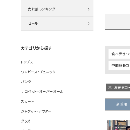
ニット
売れ筋ランキング
セール
その他の
デニムパン
カテゴリから探す
食べ歩き・
トップス
中間身長コー
ジャケット
ワンピース・チュニック
コート
パンツ
お天気コー
サロペット・オーバーオール
スカート
バッグ
新着順
ジャケット・アウター
靴
グッズ
帽子