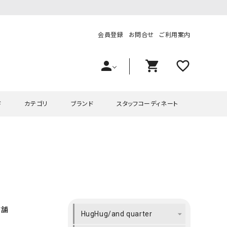
会員登録
お問合せ
ご利用案内
person
shopping_cart
favorite_outline
ド
カテゴリ
ブランド
スタッフコーディネート
プス
ハグハグ
ワンピース
OMEKASI（オメカシ）
ピース・チュニック
ラッピンナイン/アンジェリコルーチェ
チュニック
OMEKASI+（オメカシプラス
ツ
hagumu（ハグム）
Number18（オハコ）
ペット・オーバーオール
her.（ハードット）
in the Market（インザマ
店舗
HugHug/and quarter
ート
and quarter（アンドクウォーター）
HUMS（ハムズ）