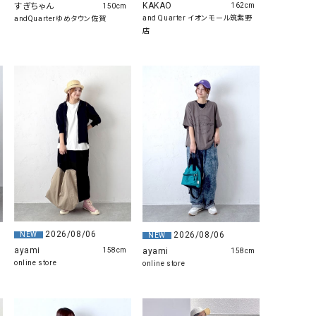
KAKAO
すぎちゃん
162cm
150cm
and Quarter イオンモール筑紫野
andQuarterゆめタウン佐賀
店
2026/08/06
2026/08/06
NEW
NEW
ayami
ayami
158cm
158cm
online store
online store