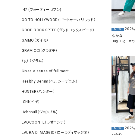
‘47 (フォーティーセブン)
GO TO HOLLYWOOD（ゴートゥーハリウッド）
2026
NEW
GOOD ROCK SPEED（グッドロックスピード）
なかな
GAIMO（ガイモ）
Hug Hug 
GRAMICCI（グラミチ）
（ｇ） （グラム）
Gives a sense of fullment
Healthy Denim（ヘルシーデニム）
HUNTER（ハンター）
ICHI（イチ）
Johnbull（ジョンブル）
LAOCOONTE（ラオコンテ）
2026
NEW
LAURA DI MAGGIO（ローラディマッジオ）