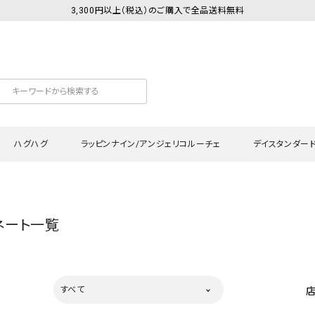
3,300円以上（税込）のご購入で全品送料無料
ハグハグ
ラッピンナイン/アンジェリコルーチェ
デイスタンダー
カットソー
Tシャツ・カットソー
ワンピース
Tシャツ・カットソー
ワンピース
トッ
ネート一覧
プ・キャミソール
シャツ・ブラウス
チュニック
カーディガン・ベスト
チュニック
ワン
ン・ベスト
カーディガン
シャツ・ブラウス
パン
ラウス
ベスト
スウェット・パーカー
サロ
すべて
・パーカー
ニット
ニット
スカ