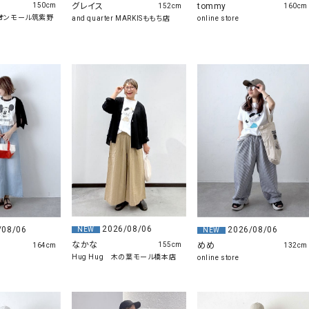
グレイス
tommy
150cm
152cm
160cm
r イオンモール筑紫野
and quarter MARKISももち店
online store
2026/08/06
/08/06
2026/08/06
NEW
NEW
なかな
めめ
155cm
164cm
132cm
Hug Hug 木の葉モール橋本店
online store