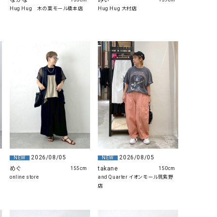
なかな
みぃ
Hug Hug 木の葉モール橋本店
Hug Hug 大村店
2026/08/05
2026/08/05
NEW
NEW
めぐ
takane
155cm
150cm
online store
and Quarter イオンモール筑紫野
店