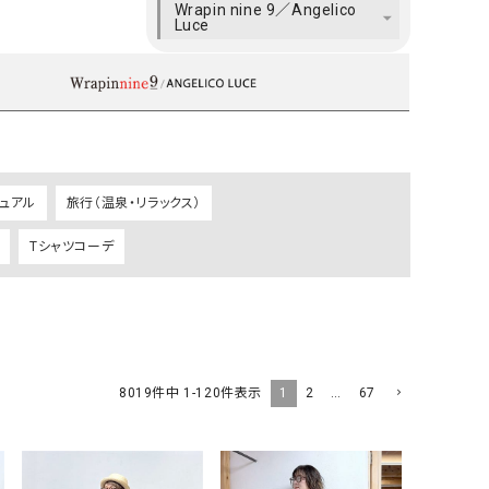
Wrapin nine 9／Angelico
ケット・アウター
Our.（アワードット）
Hymn LIPA（ヒムリパ）
Luce
ズ
Wrapin nine9（ラッピンナイン）
W（ラッピンナイン）
ロング・マキシ丈
day standard（デイスタンダード）
10t'ena (トテナ)
その他スカート
プス
08mab(ゼロハチマブ)
Johnbull（ジョンブル）
ピース・チュニック
ュアル
旅行（温泉・リラックス）
すべて見る
1%（イチ パーセント）
LAOCOONTE（ラオコンテ）
ペット・オーバーオール
Tシャツコーデ
1 metre carre（アンメートルキャレ ）
LAURA DI MAGGIO（ロ
ケット・アウター
オ）
ズ
120%lino（ワンハンドレッドトゥエンティ
le camouflage tribe
ーパーセントリノ）
トライブ）
adidas（アディダス）
Lallia Mu（ラリア ムー）
1
2
…
67
8019
件中
1
-
120
件表示
ASFVLT（アスファルト）
mizuiro ind（ミズイロ イ
Ampersand（アンパサンド）
MICALLE MICALLE（ミ
Antiquite's（アンティークス）
NATURAL LAUNDRY（