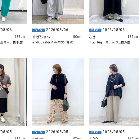
/08/06
2026/08/06
2026/08/06
NEW
NEW
すぎちゃん
さき
155cm
150cm
152cm
木の葉モール橋本店
andQuarterゆめタウン佐賀
HugHug モラージュ佐賀店
/08/05
2026/08/05
2026/08/05
NEW
NEW
157cm
157cm
160cm