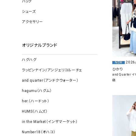
バッグ
ソックス
その他雑
シューズ
アクセサリー
オリジナルブランド
ハグハグ
2026
NEW
ひかり
ラッピンナイン/アンジェリコルーチェ
and Quarte
店
and quarter（アンドクウォーター）
hagumu（ハグム）
her.（ハードット）
HUMS（ハムズ）
in the Market（インザマーケット）
Number18（オハコ）