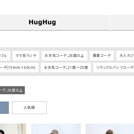
タンクトップ・キャミソール
ジャ
グッ
その他のパンツ
パンツ
デニムパンツ
ロング・マキシ丈
デニムパンツ
ロング・マキシ丈
ツ
その他のパンツ
その他スカート
その他スカート
トッ
ワン
カフェ
ママ友ランチ
お天気コーデ_26度以上
春夏コーデ
大人カジ
ジャケット
サロ
デ(154cm-160cm)
お天気コーデ_21度～25度
リラックスパンツコーデ
ジャケット
すべて見る
コート
バッグ
ジャ
コート
ガウン
シューズ
グッ
その他アウター
アクセサリー
デ_26度以上
すべて見る
バッグ
人気順
靴
帽子