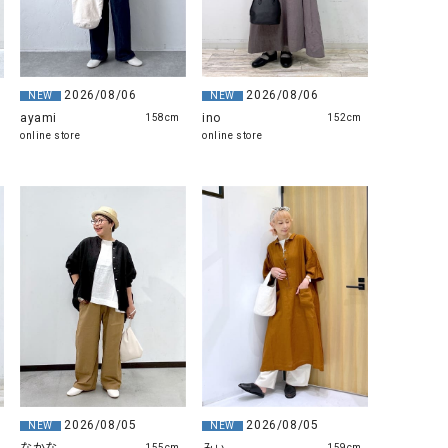
2026/08/06
2026/08/06
NEW
NEW
ayami
ino
158cm
152cm
online store
online store
2026/08/05
2026/08/05
NEW
NEW
155cm
159cm