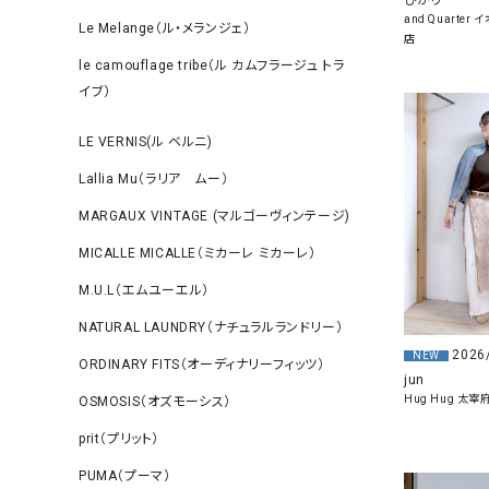
ひかり
and Quarte
Le Melange（ル・メランジェ）
店
le camouflage tribe（ル カムフラージュ トラ
イブ）
LE VERNIS(ル ベルニ)
Lallia Mu（ラリア ムー）
MARGAUX VINTAGE (マルゴーヴィンテージ)
MICALLE MICALLE（ミカーレ ミカーレ）
M.U.L（エムユーエル）
NATURAL LAUNDRY（ナチュラルランドリー）
2026
NEW
ORDINARY FITS（オーディナリーフィッツ）
jun
Hug Hug 太宰
OSMOSIS（オズモーシス）
prit（プリット）
PUMA（プーマ）