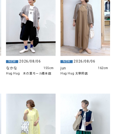
リー）
Audition（オーディション）
ORDINARY FITS（オーデ
ツ）
blue willow（ブルーウィロー）
Osmosis（オズモシス）
blue willow（ブルーウィロー）
prit（プリット）
CUBE SUGAR（キューブシュガー）
PUMA（プーマ）
CONVERSE ALL STAR（コンバースオー
Risley（リズレー）
2026/08/06
2026/08/06
NEW
NEW
ルスター）
なかな
jun
155cm
162cm
Hug Hug 木の葉モール橋本店
Hug Hug 太宰府店
Champion（チャンピオン）
RED CARD（レッドカード）
DENIM DUNGAREE（デニムダンガリー）
SO（エスオー）
Deck（ディック）
SUN VALLEY（サンバレー）
EVOL（イーボル）
SCOTCH&SODA（スコッチ
ダ）
Emma Taylor（エマテイラー）
SUGAR ROSE（シュガーロ
FLAVOR TEE（フレーバーティー）
squady by graphite（ス