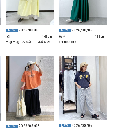
GO TO HOLLYWOOD（ゴートゥーハリウ
THIRTY（サーティ）
ッド）
G-STAR RAW（ジースターロウ）
tumugu:（ツムグ）
2026/08/06
2026/08/06
NEW
NEW
GOOD SPEED（グッドスピード）
un cinq（アンサンク）
ICHI
めぐ
165cm
155cm
GAIMO（ガイモ）
UNIVERSAL OVERAL
Hug Hug 木の葉モール橋本店
online store
オーバーオール）
GRAMICCI（グラミチ）
USU GALLERY（ユーエ
ー）
（ｇ） （グラム）
upper hights（アッパーハ
Gives a sense of fullment
+phenix（フェニックス）
HUNTER（ハンター）
WILD THINGS（ワイルド
ICHI（イチ）
ILIMA（イリマ）
2026/08/06
2026/08/06
NEW
NEW