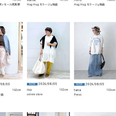
satoe
HIRO
r イオンモール筑紫野
Hug Hug モラージュ柏店
Hug Hug モラージュ柏店
2026/08/05
/08/05
2026/08/05
NEW
NEW
ino
tana
152cm
162cm
153cm
online store
府店
Press