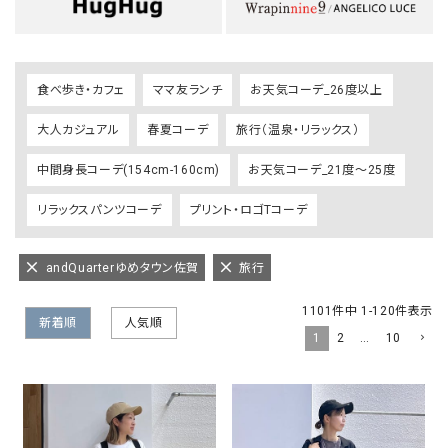
食べ歩き・カフェ
ママ友ランチ
お天気コーデ_26度以上
大人カジュアル
春夏コーデ
旅行（温泉・リラックス）
中間身長コーデ(154cm-160cm)
お天気コーデ_21度～25度
リラックスパンツコーデ
プリント・ロゴTコーデ
andQuarterゆめタウン佐賀
旅行
1101
件中
1
-
120
件表示
新着順
人気順
1
2
…
10