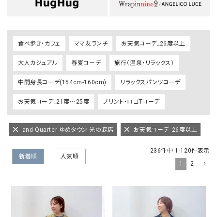
食べ歩き・カフェ
ママ友ランチ
お天気コーデ_26度以上
大人カジュアル
春夏コーデ
旅行（温泉・リラックス）
中間身長コーデ(154cm-160cm)
リラックスパンツコーデ
お天気コーデ_21度～25度
プリント・ロゴTコーデ
and Quarter ゆめタウン 光の森店
お天気コーデ_26度以上
236
件中
1
-
120
件表示
新着順
人気順
1
2