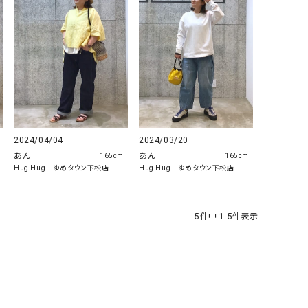
リー）
Audition（オーディション）
ORDINARY FITS（オーデ
ツ）
blue willow（ブルーウィロー）
Osmosis（オズモシス）
blue willow（ブルーウィロー）
prit（プリット）
CUBE SUGAR（キューブシュガー）
PUMA（プーマ）
CONVERSE ALL STAR（コンバースオー
Risley（リズレー）
2024/04/04
2024/03/20
ルスター）
あん
あん
165cm
165cm
Hug Hug ゆめタウン下松店
Hug Hug ゆめタウン下松店
Champion（チャンピオン）
RED CARD（レッドカード）
DENIM DUNGAREE（デニムダンガリー）
SO（エスオー）
5
件中
1
-
5
件表示
Deck（ディック）
SUN VALLEY（サンバレー）
EVOL（イーボル）
SCOTCH&SODA（スコッチ
ダ）
Emma Taylor（エマテイラー）
SUGAR ROSE（シュガーロ
FLAVOR TEE（フレーバーティー）
squady by graphite（ス