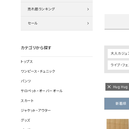
ニット
売れ筋ランキング
セール
その他の
デニムパン
カテゴリから探す
大人カジュ
トップス
ライブ・フ
ジャケット
ワンピース・チュニック
コート
パンツ
Hug H
サロペット・オーバーオール
スカート
バッグ
新着順
ジャケット・アウター
靴
グッズ
帽子