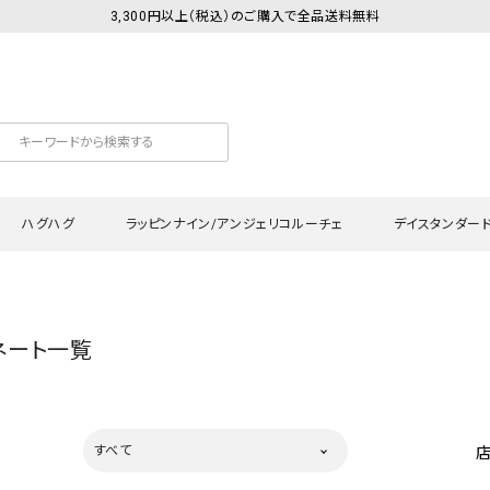
3,300円以上（税込）のご購入で全品送料無料
ハグハグ
ラッピンナイン/アンジェリコルーチェ
デイスタンダー
カットソー
Tシャツ・カットソー
ワンピース
Tシャツ・カットソー
ワンピース
トッ
ネート一覧
プ・キャミソール
シャツ・ブラウス
チュニック
カーディガン・ベスト
チュニック
ワン
ン・ベスト
カーディガン
シャツ・ブラウス
パン
ラウス
ベスト
スウェット・パーカー
サロ
すべて
・パーカー
ニット
ニット
スカ