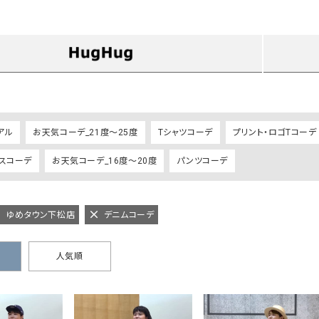
タンクトップ・キャミソール
ジャ
グッ
その他のパンツ
パンツ
デニムパンツ
ロング・マキシ丈
デニムパンツ
ロング・マキシ丈
ツ
その他のパンツ
その他スカート
その他スカート
トッ
ワン
アル
お天気コーデ_21度～25度
Tシャツコーデ
プリント・ロゴTコーデ
ジャケット
サロ
ェスコーデ
お天気コーデ_16度～20度
パンツコーデ
ジャケット
すべて見る
コート
バッグ
ジャ
コート
ガウン
シューズ
グッ
その他アウター
アクセサリー
ug ゆめタウン下松店
デニムコーデ
すべて見る
バッグ
人気順
靴
帽子