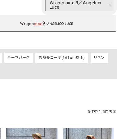
Wrapin nine 9／Angelico
ケット・アウター
Our.（アワードット）
Hymn LIPA（ヒムリパ）
Luce
ズ
Wrapin nine9（ラッピンナイン）
W（ラッピンナイン）
ロング・マキシ丈
day standard（デイスタンダード）
10t'ena (トテナ)
その他スカート
プス
08mab(ゼロハチマブ)
Johnbull（ジョンブル）
ピース・チュニック
テーマパーク
高身長コーデ(161cm以上)
リネン
すべて見る
1%（イチ パーセント）
LAOCOONTE（ラオコンテ）
ペット・オーバーオール
1 metre carre（アンメートルキャレ ）
LAURA DI MAGGIO（ロ
ケット・アウター
オ）
ズ
120%lino（ワンハンドレッドトゥエンティ
le camouflage tribe
ーパーセントリノ）
トライブ）
adidas（アディダス）
Lallia Mu（ラリア ムー）
5
件中
1
-
5
件表示
ASFVLT（アスファルト）
mizuiro ind（ミズイロ イ
Ampersand（アンパサンド）
MICALLE MICALLE（ミ
Antiquite's（アンティークス）
NATURAL LAUNDRY（