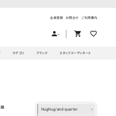
会員登録
お問合せ
ご利用案内
person
shopping_cart
favorite_outline
ド
カテゴリ
ブランド
スタッフコーディネート
プス
ハグハグ
ワンピース
OMEKASI（オメカシ）
ピース・チュニック
ラッピンナイン/アンジェリコルーチェ
チュニック
OMEKASI+（オメカシプラス
ツ
hagumu（ハグム）
Number18（オハコ）
ペット・オーバーオール
her.（ハードット）
in the Market（インザマ
店舗
HugHug/and quarter
ート
and quarter（アンドクウォーター）
HUMS（ハムズ）