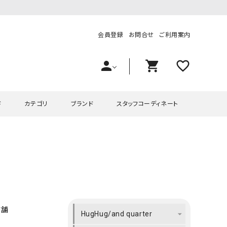
会員登録
お問合せ
ご利用案内
person
shopping_cart
favorite_outline
ド
カテゴリ
ブランド
スタッフコーディネート
プス
ハグハグ
ワンピース
OMEKASI（オメカシ）
ピース・チュニック
ラッピンナイン/アンジェリコルーチェ
チュニック
OMEKASI+（オメカシプラス
ツ
hagumu（ハグム）
Number18（オハコ）
ペット・オーバーオール
her.（ハードット）
in the Market（インザマ
店舗
HugHug/and quarter
ート
and quarter（アンドクウォーター）
HUMS（ハムズ）