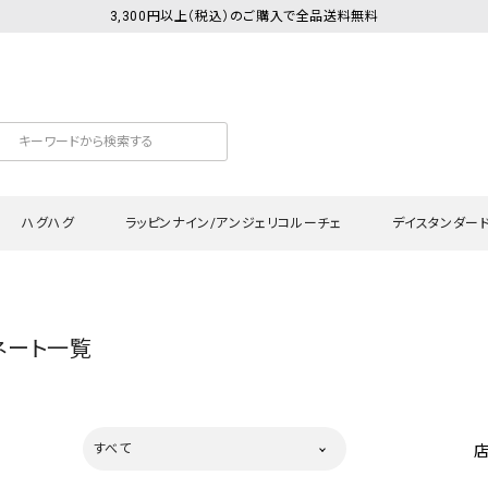
3,300円以上（税込）のご購入で全品送料無料
ハグハグ
ラッピンナイン/アンジェリコルーチェ
デイスタンダー
カットソー
Tシャツ・カットソー
ワンピース
Tシャツ・カットソー
ワンピース
トッ
ネート一覧
プ・キャミソール
シャツ・ブラウス
チュニック
カーディガン・ベスト
チュニック
ワン
ン・ベスト
カーディガン
シャツ・ブラウス
パン
ラウス
ベスト
スウェット・パーカー
サロ
すべて
・パーカー
ニット
ニット
スカ