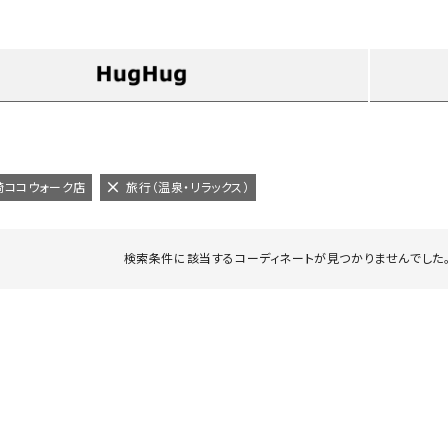
タンクトップ・キャミソール
ジャ
グッ
その他のパンツ
パンツ
デニムパンツ
ロング・マキシ丈
デニムパンツ
ロング・マキシ丈
ツ
その他のパンツ
その他スカート
その他スカート
トッ
ワン
崎ココウォーク店
旅行（温泉・リラックス）
ジャケット
サロ
ジャケット
すべて見る
コート
バッグ
ジャ
検索条件に該当するコーディネートが見つかりませんでした。
コート
ガウン
シューズ
グッ
その他アウター
アクセサリー
すべて見る
バッグ
靴
帽子