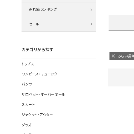
ニット
売れ筋ランキング
セール
その他の
デニムパン
カテゴリから探す
みらい長
トップス
ジャケット
ワンピース・チュニック
コート
パンツ
サロペット・オーバーオール
スカート
バッグ
ジャケット・アウター
靴
グッズ
帽子