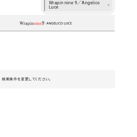
Wrapin nine 9／Angelico
ケット・アウター
Our.（アワードット）
Hymn LIPA（ヒムリパ）
Luce
ズ
Wrapin nine9（ラッピンナイン）
W（ラッピンナイン）
ロング・マキシ丈
day standard（デイスタンダード）
10t'ena (トテナ)
その他スカート
プス
08mab(ゼロハチマブ)
Johnbull（ジョンブル）
ピース・チュニック
すべて見る
1%（イチ パーセント）
LAOCOONTE（ラオコンテ）
ペット・オーバーオール
1 metre carre（アンメートルキャレ ）
LAURA DI MAGGIO（ロ
ケット・アウター
オ）
 検索条件を変更してください。
ズ
120%lino（ワンハンドレッドトゥエンティ
le camouflage tribe
ーパーセントリノ）
トライブ）
adidas（アディダス）
Lallia Mu（ラリア ムー）
ASFVLT（アスファルト）
mizuiro ind（ミズイロ イ
Ampersand（アンパサンド）
MICALLE MICALLE（ミ
Antiquite's（アンティークス）
NATURAL LAUNDRY（