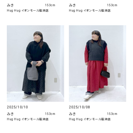
みき
みき
153cm
153cm
Hug Hug イオンモール福津店
Hug Hug イオンモール福津店
2025/10/10
2025/10/08
みき
みき
153cm
153cm
Hug Hug イオンモール福津店
Hug Hug イオンモール福津店