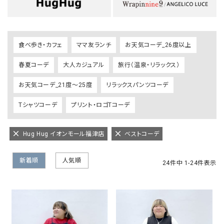
食べ歩き・カフェ
ママ友ランチ
お天気コーデ_26度以上
春夏コーデ
大人カジュアル
旅行（温泉・リラックス）
お天気コーデ_21度～25度
リラックスパンツコーデ
Tシャツコーデ
プリント・ロゴTコーデ
Hug Hug イオンモール福津店
ベストコーデ
新着順
人気順
24
件中
1
-
24
件表示