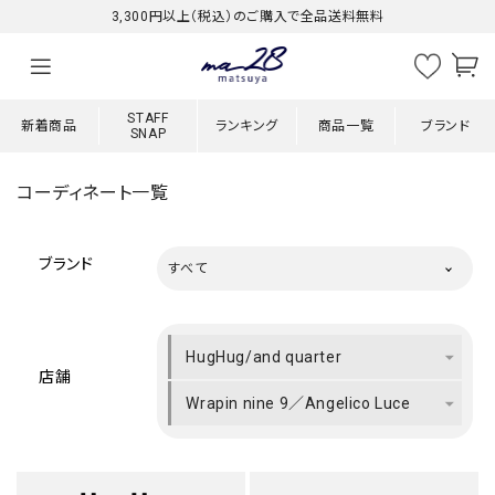
3,300円以上（税込）のご購入で全品送料無料
STAFF
新着商品
ランキング
商品一覧
ブランド
SNAP
コーディネート一覧
ブランド
すべて
HugHug/and quarter
店舗
Wrapin nine 9／Angelico Luce