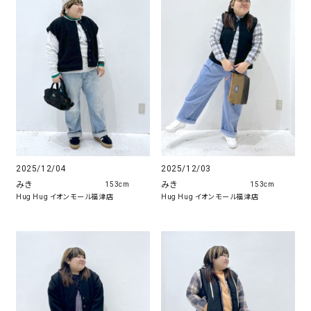
2025/12/04
2025/12/03
みき
みき
153cm
153cm
Hug Hug イオンモール福津店
Hug Hug イオンモール福津店