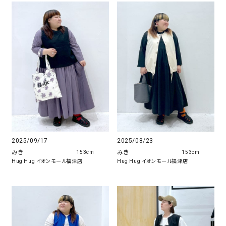
2025/09/17
2025/08/23
みき
みき
153cm
153cm
Hug Hug イオンモール福津店
Hug Hug イオンモール福津店