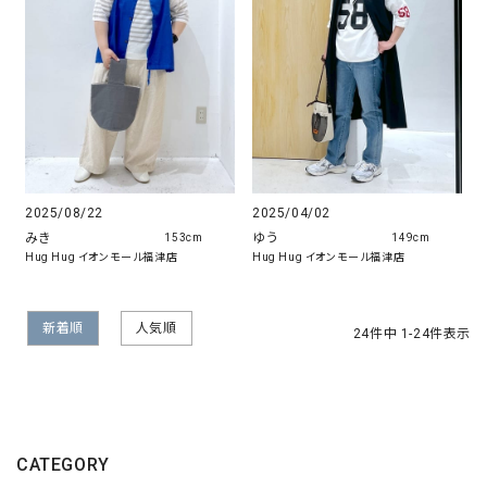
2025/08/22
2025/04/02
みき
ゆう
153cm
149cm
Hug Hug イオンモール福津店
Hug Hug イオンモール福津店
新着順
人気順
24
件中
1
-
24
件表示
CATEGORY