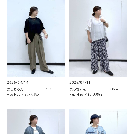
2026/04/14
2026/04/11
まっちゃん
まっちゃん
158cm
158cm
Hug Hug イオン大塔店
Hug Hug イオン大塔店