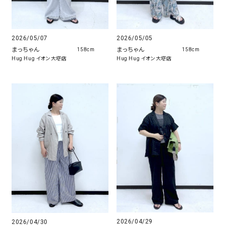
2026/05/05
2026/05/07
まっちゃん
まっちゃん
158cm
158cm
Hug Hug イオン大塔店
Hug Hug イオン大塔店
2026/04/29
2026/04/30