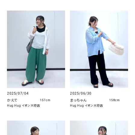
2025/07/04
2025/06/30
かえで
まっちゃん
157cm
158cm
Hug Hug イオン大塔店
Hug Hug イオン大塔店