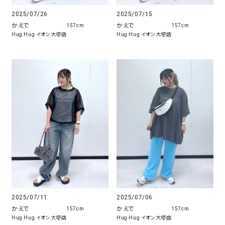
2025/07/26
2025/07/15
かえで
かえで
157cm
157cm
Hug Hug イオン大塔店
Hug Hug イオン大塔店
2025/07/11
2025/07/06
かえで
かえで
157cm
157cm
Hug Hug イオン大塔店
Hug Hug イオン大塔店