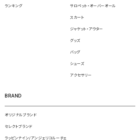
ランキング
サロペット・オーバーオール
スカート
ジャケット・アウター
グッズ
バッグ
シューズ
アクセサリー
BRAND
オリジナルブランド
セレクトブランド
ラッピンナイン/アンジェリコルーチェ