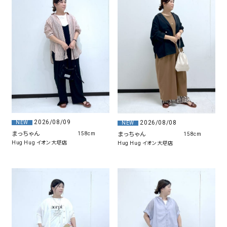
2026/08/09
2026/08/08
NEW
NEW
まっちゃん
まっちゃん
158cm
158cm
Hug Hug イオン大塔店
Hug Hug イオン大塔店