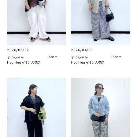
2026/05/02
2026/04/30
まっちゃん
まっちゃん
158cm
158cm
Hug Hug イオン大塔店
Hug Hug イオン大塔店