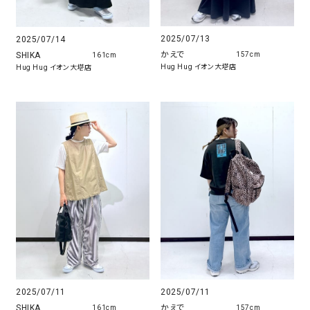
2025/07/13
2025/07/14
かえで
SHIKA
157cm
161cm
Hug Hug イオン大塔店
Hug Hug イオン大塔店
2025/07/11
2025/07/11
SHIKA
かえで
161cm
157cm