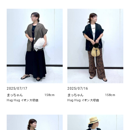
2025/07/17
2025/07/16
まっちゃん
まっちゃん
158cm
158cm
Hug Hug イオン大塔店
Hug Hug イオン大塔店