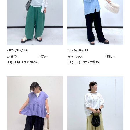
2025/07/04
2025/06/30
かえで
まっちゃん
157cm
158cm
Hug Hug イオン大塔店
Hug Hug イオン大塔店