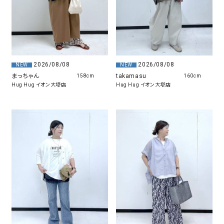
2026/08/08
2026/08/08
NEW
NEW
まっちゃん
takamasu
158cm
160cm
Hug Hug イオン大塔店
Hug Hug イオン大塔店