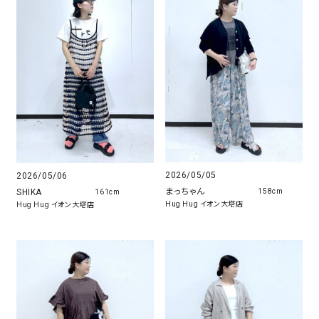
2026/05/05
2026/05/06
まっちゃん
SHIKA
158cm
161cm
Hug Hug イオン大塔店
Hug Hug イオン大塔店