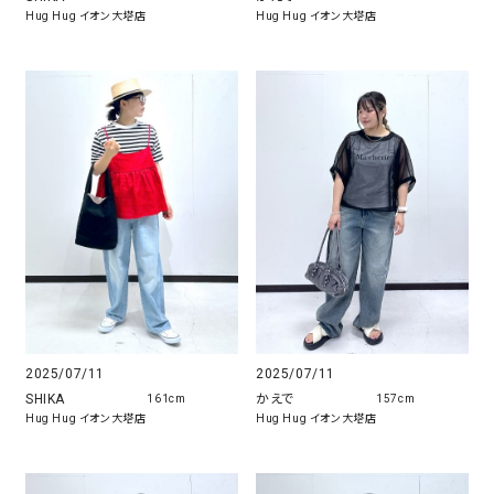
Hug Hug イオン大塔店
Hug Hug イオン大塔店
2025/07/11
2025/07/11
かえで
SHIKA
157cm
161cm
Hug Hug イオン大塔店
Hug Hug イオン大塔店