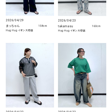
2026/04/29
2026/04/23
まっちゃん
takamasu
158cm
160cm
Hug Hug イオン大塔店
Hug Hug イオン大塔店
2026/04/22
2026/04/22