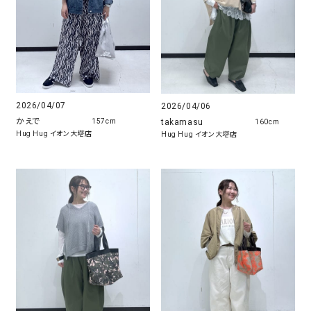
2026/04/07
2026/04/06
かえで
takamasu
157cm
160cm
Hug Hug イオン大塔店
Hug Hug イオン大塔店