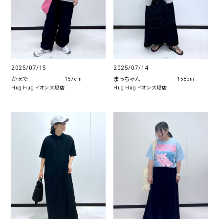
2025/07/15
2025/07/14
かえで
まっちゃん
157cm
158cm
Hug Hug イオン大塔店
Hug Hug イオン大塔店