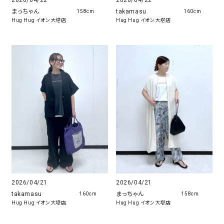
まっちゃん
takamasu
158cm
160cm
Hug Hug イオン大塔店
Hug Hug イオン大塔店
2026/04/21
2026/04/21
takamasu
まっちゃん
160cm
158cm
Hug Hug イオン大塔店
Hug Hug イオン大塔店