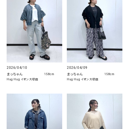
2026/04/10
2026/04/09
まっちゃん
まっちゃん
158cm
158cm
Hug Hug イオン大塔店
Hug Hug イオン大塔店