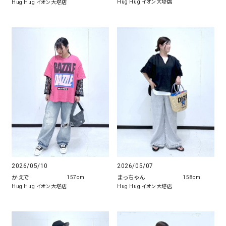
Hug Hug イオン大塔店
Hug Hug イオン大塔店
2026/05/10
2026/05/07
かえで
まっちゃん
157cm
158cm
Hug Hug イオン大塔店
Hug Hug イオン大塔店