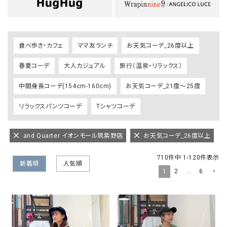
食べ歩き・カフェ
ママ友ランチ
お天気コーデ_26度以上
春夏コーデ
大人カジュアル
旅行（温泉・リラックス）
中間身長コーデ(154cm-160cm)
お天気コーデ_21度～25度
リラックスパンツコーデ
Tシャツコーデ
and Quarter イオンモール筑紫野店
お天気コーデ_26度以上
710
件中
1
-
120
件表示
新着順
人気順
1
2
…
6