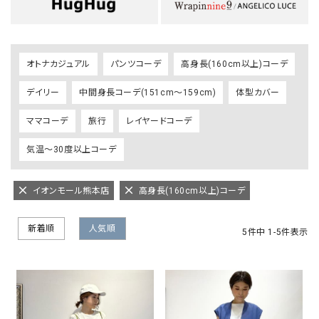
オトナカジュアル
パンツコーデ
高身長(160cm以上)コーデ
デイリー
中間身長コーデ(151cm～159cm)
体型カバー
ママコーデ
旅行
レイヤードコーデ
気温～30度以上コーデ
イオンモール熊本店
高身長(160cm以上)コーデ
新着順
人気順
5
件中
1
-
5
件表示