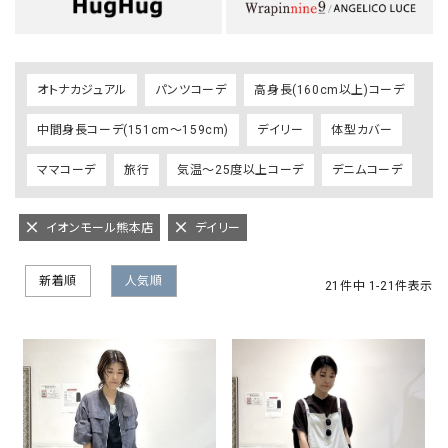
オトナカジュアル
パンツコーデ
高身長(160cm以上)コーデ
中間身長コーデ(151cm～159cm)
デイリー
体型カバー
ママコーデ
旅行
気温～25度以上コーデ
デニムコーデ
イオンモール熊本店
デイリー
新着順
人気順
21
件中
1
-
21
件表示