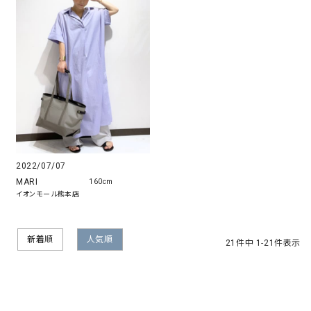
2022/07/07
MARI
160cm
イオンモール熊本店
新着順
人気順
21
件中
1
-
21
件表示