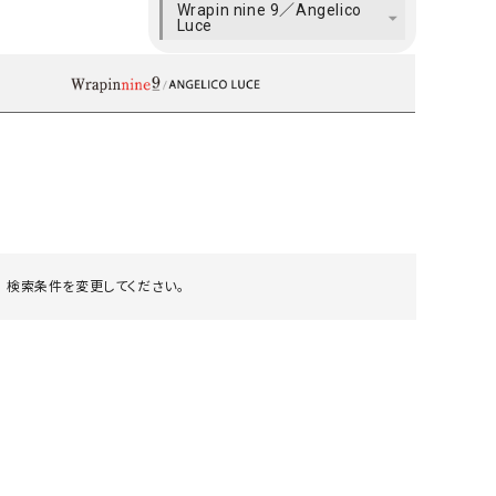
Wrapin nine 9／Angelico
ケット・アウター
Our.（アワードット）
Hymn LIPA（ヒムリパ）
Luce
ズ
Wrapin nine9（ラッピンナイン）
W（ラッピンナイン）
ロング・マキシ丈
day standard（デイスタンダード）
10t'ena (トテナ)
その他スカート
プス
08mab(ゼロハチマブ)
Johnbull（ジョンブル）
ピース・チュニック
すべて見る
1%（イチ パーセント）
LAOCOONTE（ラオコンテ）
ペット・オーバーオール
1 metre carre（アンメートルキャレ ）
LAURA DI MAGGIO（ロ
ケット・アウター
オ）
 検索条件を変更してください。
ズ
120%lino（ワンハンドレッドトゥエンティ
le camouflage tribe
ーパーセントリノ）
トライブ）
adidas（アディダス）
Lallia Mu（ラリア ムー）
ASFVLT（アスファルト）
mizuiro ind（ミズイロ イ
Ampersand（アンパサンド）
MICALLE MICALLE（ミ
Antiquite's（アンティークス）
NATURAL LAUNDRY（