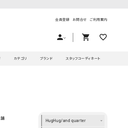
会員登録
お問合せ
ご利用案内
person
shopping_cart
favorite_outline
ド
カテゴリ
ブランド
スタッフコーディネート
プス
ハグハグ
ワンピース
OMEKASI（オメカシ）
ピース・チュニック
ラッピンナイン/アンジェリコルーチェ
チュニック
OMEKASI+（オメカシプラス
ツ
hagumu（ハグム）
Number18（オハコ）
ペット・オーバーオール
her.（ハードット）
in the Market（インザマ
店舗
HugHug/and quarter
ート
and quarter（アンドクウォーター）
HUMS（ハムズ）