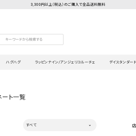
3,300円以上（税込）のご購入で全品送料無料
ハグハグ
ラッピンナイン/アンジェリコルーチェ
デイスタンダー
カットソー
Tシャツ・カットソー
ワンピース
Tシャツ・カットソー
ワンピース
トッ
ネート一覧
プ・キャミソール
シャツ・ブラウス
チュニック
カーディガン・ベスト
チュニック
ワン
ン・ベスト
カーディガン
シャツ・ブラウス
パン
ラウス
ベスト
スウェット・パーカー
サロ
すべて
・パーカー
ニット
ニット
スカ