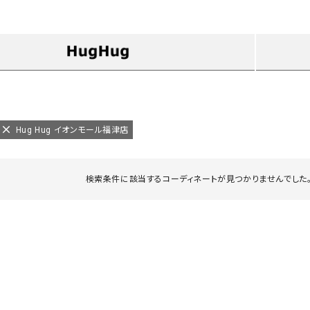
タンクトップ・キャミソール
ジャ
グッ
その他のパンツ
パンツ
デニムパンツ
ロング・マキシ丈
デニムパンツ
ロング・マキシ丈
ツ
その他のパンツ
その他スカート
その他スカート
トッ
ワン
Hug Hug イオンモール福津店
ジャケット
サロ
ジャケット
すべて見る
コート
バッグ
ジャ
検索条件に該当するコーディネートが見つかりませんでした。
コート
ガウン
シューズ
グッ
その他アウター
アクセサリー
すべて見る
バッグ
靴
帽子