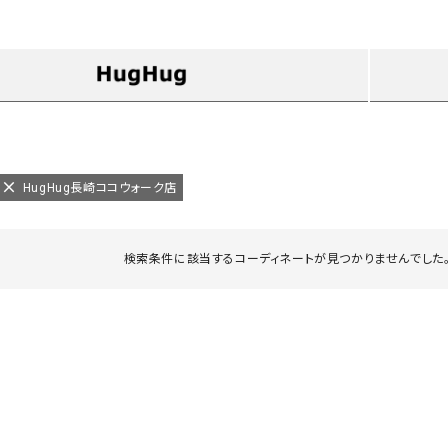
タンクトップ・キャミソール
ジャ
グッ
その他のパンツ
パンツ
デニムパンツ
ロング・マキシ丈
デニムパンツ
ロング・マキシ丈
ツ
その他のパンツ
その他スカート
その他スカート
トッ
ワン
HugHug長崎ココウォーク店
ジャケット
サロ
ジャケット
すべて見る
コート
バッグ
ジャ
検索条件に該当するコーディネートが見つかりませんでした。
コート
ガウン
シューズ
グッ
その他アウター
アクセサリー
すべて見る
バッグ
靴
帽子