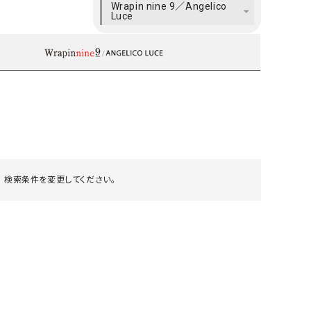
Wrapin nine 9／Angelico
ケット・アウター
Our.（アワードット）
Hymn LIPA（ヒムリパ）
Luce
ズ
Wrapin nine9（ラッピンナイン）
W（ラッピンナイン）
ロング・マキシ丈
day standard（デイスタンダード）
10t'ena (トテナ)
その他スカート
プス
08mab(ゼロハチマブ)
Johnbull（ジョンブル）
ピース・チュニック
すべて見る
1%（イチ パーセント）
LAOCOONTE（ラオコンテ）
ペット・オーバーオール
1 metre carre（アンメートルキャレ ）
LAURA DI MAGGIO（ロ
ケット・アウター
オ）
 検索条件を変更してください。
ズ
120%lino（ワンハンドレッドトゥエンティ
le camouflage tribe
ーパーセントリノ）
トライブ）
adidas（アディダス）
Lallia Mu（ラリア ムー）
ASFVLT（アスファルト）
mizuiro ind（ミズイロ イ
Ampersand（アンパサンド）
MICALLE MICALLE（ミ
Antiquite's（アンティークス）
NATURAL LAUNDRY（