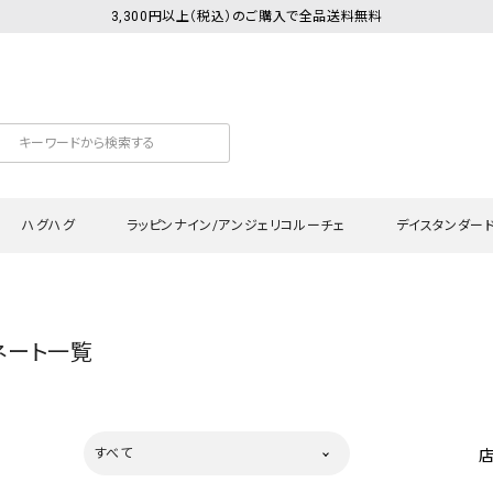
3,300円以上（税込）のご購入で全品送料無料
ハグハグ
ラッピンナイン/アンジェリコルーチェ
デイスタンダー
カットソー
Tシャツ・カットソー
ワンピース
Tシャツ・カットソー
ワンピース
トッ
ネート一覧
プ・キャミソール
シャツ・ブラウス
チュニック
カーディガン・ベスト
チュニック
ワン
ン・ベスト
カーディガン
シャツ・ブラウス
パン
ラウス
ベスト
スウェット・パーカー
サロ
すべて
・パーカー
ニット
ニット
スカ