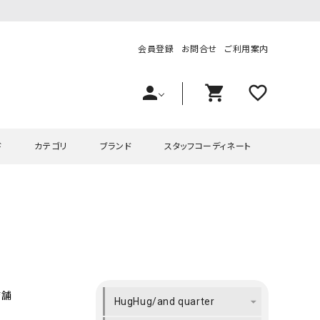
会員登録
お問合せ
ご利用案内
person
shopping_cart
favorite_outline
ド
カテゴリ
ブランド
スタッフコーディネート
プス
ハグハグ
ワンピース
OMEKASI（オメカシ）
ピース・チュニック
ラッピンナイン/アンジェリコルーチェ
チュニック
OMEKASI+（オメカシプラス
ツ
hagumu（ハグム）
Number18（オハコ）
ペット・オーバーオール
her.（ハードット）
in the Market（インザマ
店舗
HugHug/and quarter
ート
and quarter（アンドクウォーター）
HUMS（ハムズ）