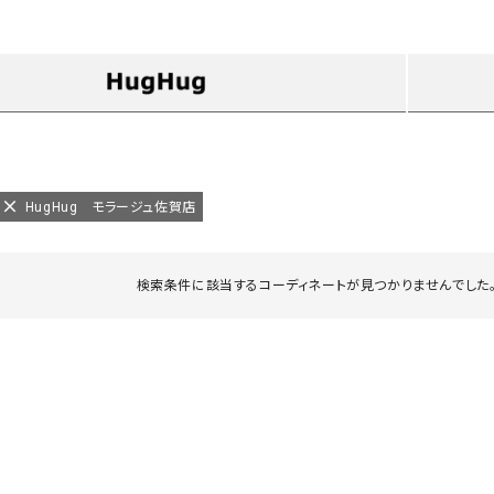
タンクトップ・キャミソール
ジャ
グッ
その他のパンツ
パンツ
デニムパンツ
ロング・マキシ丈
デニムパンツ
ロング・マキシ丈
ツ
その他のパンツ
その他スカート
その他スカート
トッ
ワン
HugHug モラージュ佐賀店
ジャケット
サロ
ジャケット
すべて見る
コート
バッグ
ジャ
検索条件に該当するコーディネートが見つかりませんでした。
コート
ガウン
シューズ
グッ
その他アウター
アクセサリー
すべて見る
バッグ
靴
帽子