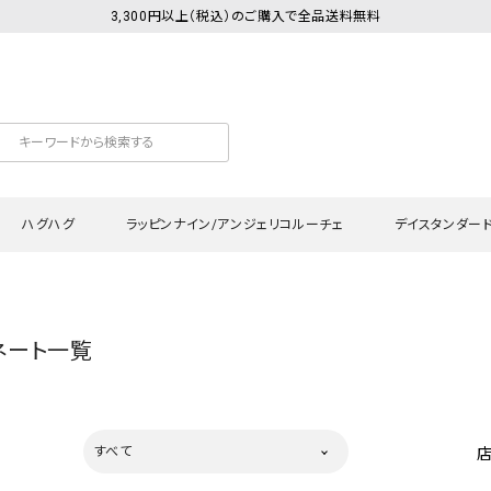
3,300円以上（税込）のご購入で全品送料無料
ハグハグ
ラッピンナイン/アンジェリコルーチェ
デイスタンダー
カットソー
Tシャツ・カットソー
ワンピース
Tシャツ・カットソー
ワンピース
トッ
ネート一覧
プ・キャミソール
シャツ・ブラウス
チュニック
カーディガン・ベスト
チュニック
ワン
ン・ベスト
カーディガン
シャツ・ブラウス
パン
ラウス
ベスト
スウェット・パーカー
サロ
すべて
・パーカー
ニット
ニット
スカ