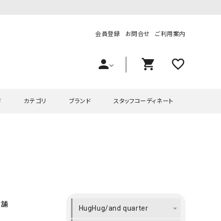
会員登録
お問合せ
ご利用案内
person
shopping_cart
favorite_outline
ド
カテゴリ
ブランド
スタッフコーディネート
プス
ハグハグ
ワンピース
OMEKASI（オメカシ）
ピース・チュニック
ラッピンナイン/アンジェリコルーチェ
チュニック
OMEKASI+（オメカシプラス
ツ
hagumu（ハグム）
Number18（オハコ）
ペット・オーバーオール
her.（ハードット）
in the Market（インザマ
店舗
HugHug/and quarter
ート
and quarter（アンドクウォーター）
HUMS（ハムズ）