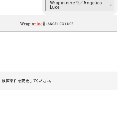
Wrapin nine 9／Angelico
ケット・アウター
Our.（アワードット）
Hymn LIPA（ヒムリパ）
Luce
ズ
Wrapin nine9（ラッピンナイン）
W（ラッピンナイン）
ロング・マキシ丈
day standard（デイスタンダード）
10t'ena (トテナ)
その他スカート
プス
08mab(ゼロハチマブ)
Johnbull（ジョンブル）
ピース・チュニック
すべて見る
1%（イチ パーセント）
LAOCOONTE（ラオコンテ）
ペット・オーバーオール
1 metre carre（アンメートルキャレ ）
LAURA DI MAGGIO（ロ
ケット・アウター
オ）
 検索条件を変更してください。
ズ
120%lino（ワンハンドレッドトゥエンティ
le camouflage tribe
ーパーセントリノ）
トライブ）
adidas（アディダス）
Lallia Mu（ラリア ムー）
ASFVLT（アスファルト）
mizuiro ind（ミズイロ イ
Ampersand（アンパサンド）
MICALLE MICALLE（ミ
Antiquite's（アンティークス）
NATURAL LAUNDRY（