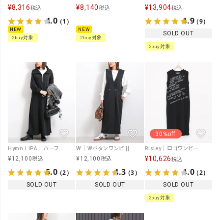
¥
8,316
¥
8,140
¥
13,904
税込
税込
税込
4.0
4.9
（1）
（9）
NEW
NEW
SOLD OUT
2buy対象
2buy対象
2buy対象
30%off
Hymn LIPA｜ハーフジップストレッチワンピ－ス[[IZK25071]][F]
W｜Wボタンワンピ [[IZK25101]][F]
Risley｜ロゴワンピース [[R2601-ROP973]][F]
¥
10,626
¥
12,100
¥
12,100
税込
税込
税込
5.0
4.3
4.0
（2）
（3）
（2）
SOLD OUT
SOLD OUT
SOLD OUT
2buy対象