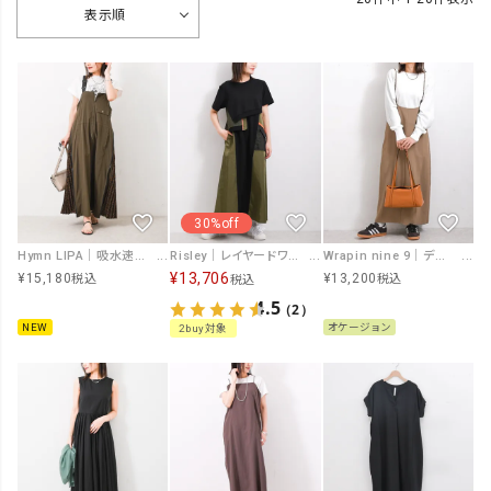
表示順
30%off
Hymn LIPA｜吸水速乾撥水加工サイドプリーツジャンスカ [[IZK26039-KH]][F]
Risley｜レイヤードワンピース [[R2601-ROP938]][F]
Wrapin nine 9｜デザインベルトOP [[IZK25095]][F]
¥
13,706
¥
15,180
¥
13,200
税込
税込
税込
4.5
（2）
NEW
オケージョン
2buy対象