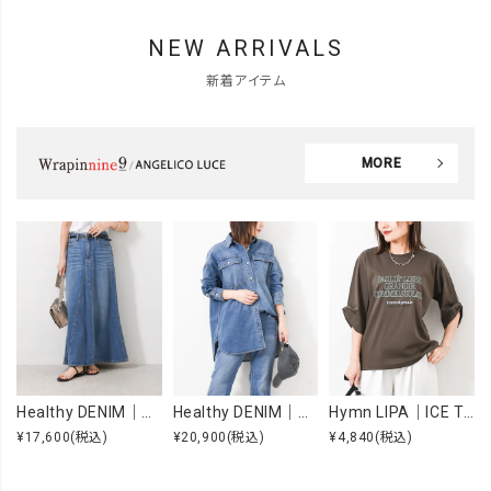
NEW ARRIVALS
新着アイテム
MORE
Healthy DENIM｜Apricot [[H68205003 Apricot]][F]
Healthy DENIM｜Almond [[H68967803 Almond]][F]
Hymn LIPA｜ICE TOUCH 刺繍ロゴT [[WTS7203]][F]
¥17,600
(税込)
¥20,900
(税込)
¥4,840
(税込)