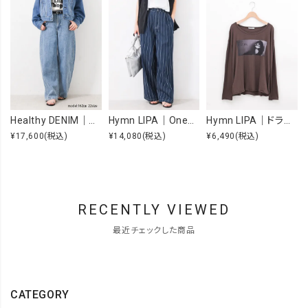
Healthy DENIM｜Beets [[H98333703 Beets]][F]
Hymn LIPA｜OneWashヒッコリータックカーブパンツ [[IZK26055-1]][F]
Hymn LIPA｜ドライcottonフォトCS [[IZK26053-widephoto]][F]
¥17,600
(税込)
¥14,080
(税込)
¥6,490
(税込)
RECENTLY VIEWED
最近チェックした商品
CATEGORY