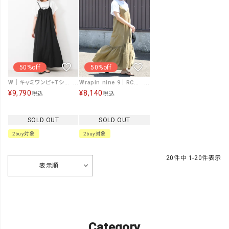
50%off
50%off
W｜キャミワンピ+Tシャツセット [[IZK26041]][F]
Wrapin nine 9｜RCストライプキャミワンピース [[WON5081]][F]
¥
9,790
¥
8,140
税込
税込
SOLD OUT
SOLD OUT
2buy対象
2buy対象
20
件中
1
-
20
件表示
表示順
Category