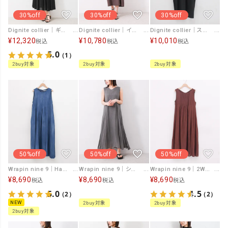
30%off
30%off
30%off
Dignite collier｜ギャザーコットンワンピース [[80268351]][F]
Dignite collier｜インナーセットワンピース [[80268343]][F]
Dignite collier｜スキッパーロングワンピース [[80268732]][F]
¥
12,320
¥
10,780
¥
10,010
税込
税込
税込
5.0
（1）
2buy対象
2buy対象
2buy対象
50%off
50%off
50%off
Wrapin nine 9｜Hand MadeブラストデニムZIPOP [[266QB0803]][F]
Wrapin nine 9｜シアーデニムワンピース [[266QS2072]][F]
Wrapin nine 9｜2WAYピンタックパネルワンピース [[266VU0052]][F]
¥
8,690
¥
8,690
¥
8,690
税込
税込
税込
5.0
4.5
（2）
（2）
NEW
2buy対象
2buy対象
2buy対象