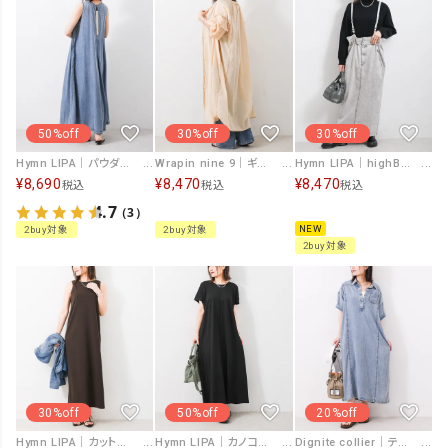
50%off
30%off
30%off
Hymn LIPA｜パウダーシルクデニムジップワンピース [[266QS0011]][F]
Wrapin nine 9｜ギャザー7分袖ワンピース [[WOH5203]][F]
Hymn LIPA｜highBLEACHストレッチデニムサロペOP [[IZK25080]][F]
¥
8,690
¥
8,470
¥
8,470
税込
税込
税込
4.7
（3）
NEW
2buy対象
2buy対象
2buy対象
30%off
50%off
20%off
Hymn LIPA｜カットジョーゼットワンピース [[8062975]][F]
Hymn LIPA｜カノコフレンチワンピ [[IZK26042]][F]
Dignite collier｜テンセルワンピース [[80268378]][F]