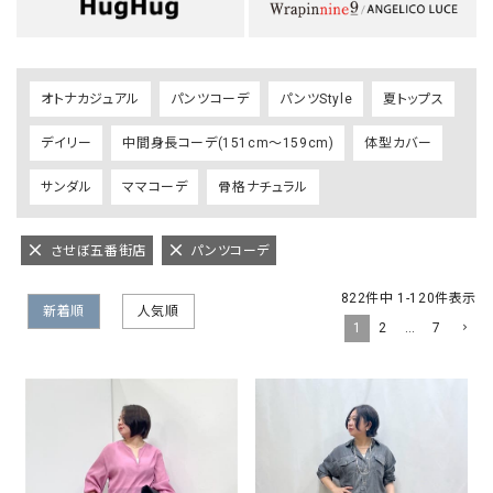
オトナカジュアル
パンツコーデ
パンツStyle
夏トップス
デイリー
中間身長コーデ(151cm～159cm)
体型カバー
サンダル
ママコーデ
骨格ナチュラル
させぼ五番街店
パンツコーデ
822
件中
1
-
120
件表示
新着順
人気順
1
2
…
7