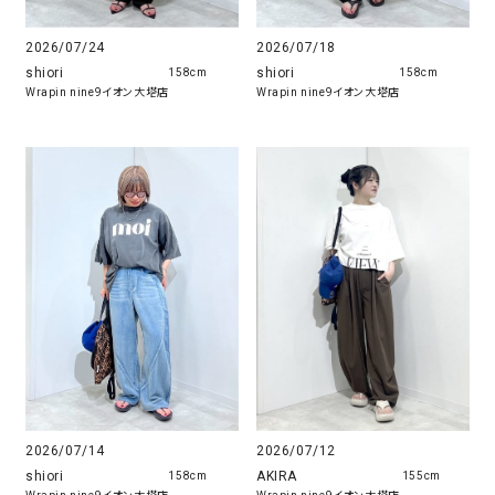
2026/07/24
2026/07/18
shiori
shiori
158cm
158cm
Wrapin nine9イオン大塔店
Wrapin nine9イオン大塔店
2026/07/14
2026/07/12
shiori
AKIRA
158cm
155cm