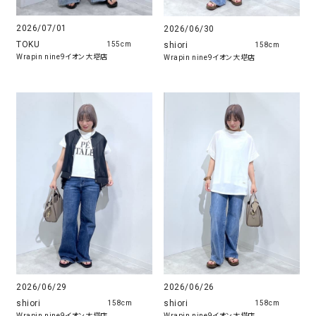
2026/07/01
2026/06/30
TOKU
shiori
155cm
158cm
Wrapin nine9イオン大塔店
Wrapin nine9イオン大塔店
2026/06/29
2026/06/26
shiori
shiori
158cm
158cm
Wrapin nine9イオン大塔店
Wrapin nine9イオン大塔店