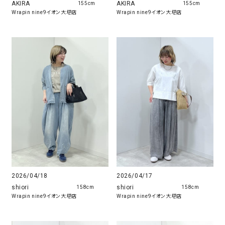
AKIRA
AKIRA
155cm
155cm
Wrapin nine9イオン大塔店
Wrapin nine9イオン大塔店
2026/04/18
2026/04/17
shiori
shiori
158cm
158cm
Wrapin nine9イオン大塔店
Wrapin nine9イオン大塔店