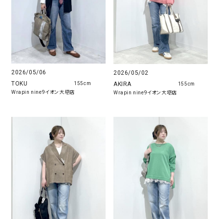
2026/05/06
2026/05/02
TOKU
AKIRA
155cm
155cm
Wrapin nine9イオン大塔店
Wrapin nine9イオン大塔店