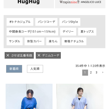
オトナカジュアル
パンツコーデ
パンツStyle
中間身長コーデ(151cm～159cm)
デイリー
夏トップス
サンダル
体型カバー
楽ちん
骨格ナチュラル
させぼ五番街店
デニムコーデ
354
件中
1
-
120
件表示
新着順
人気順
1
2
3