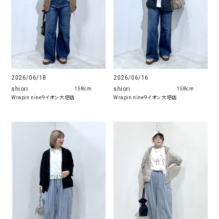
2026/06/18
2026/06/16
shiori
shiori
158cm
158cm
Wrapin nine9イオン大塔店
Wrapin nine9イオン大塔店