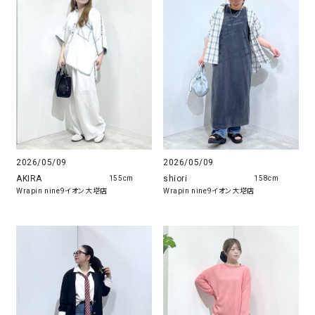
2026/05/09
2026/05/09
AKIRA
shiori
155cm
158cm
Wrapin nine9イオン大塔店
Wrapin nine9イオン大塔店