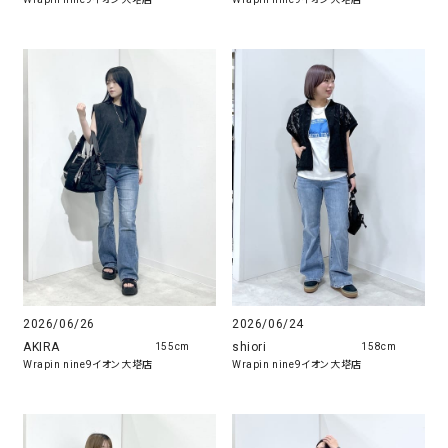
2026/06/26
2026/06/24
AKIRA
shiori
155cm
158cm
Wrapin nine9イオン大塔店
Wrapin nine9イオン大塔店