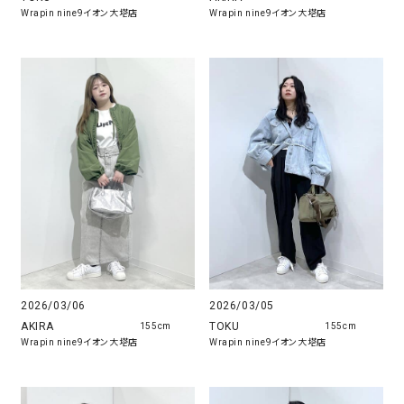
Wrapin nine9イオン大塔店
Wrapin nine9イオン大塔店
2026/03/05
2026/03/06
TOKU
AKIRA
155cm
155cm
Wrapin nine9イオン大塔店
Wrapin nine9イオン大塔店