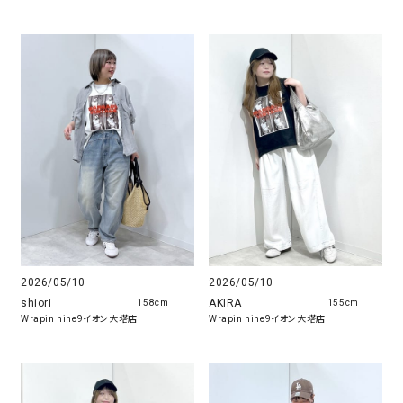
2026/05/10
2026/05/10
shiori
AKIRA
158cm
155cm
Wrapin nine9イオン大塔店
Wrapin nine9イオン大塔店