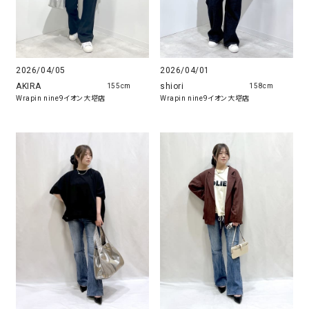
2026/04/05
2026/04/01
AKIRA
shiori
155cm
158cm
Wrapin nine9イオン大塔店
Wrapin nine9イオン大塔店