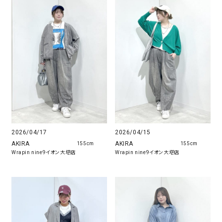
2026/04/17
2026/04/15
AKIRA
AKIRA
155cm
155cm
Wrapin nine9イオン大塔店
Wrapin nine9イオン大塔店