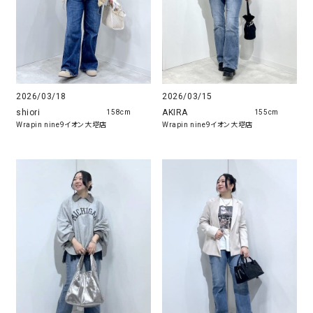
2026/03/18
2026/03/15
shiori
AKIRA
158cm
155cm
Wrapin nine9イオン大塔店
Wrapin nine9イオン大塔店