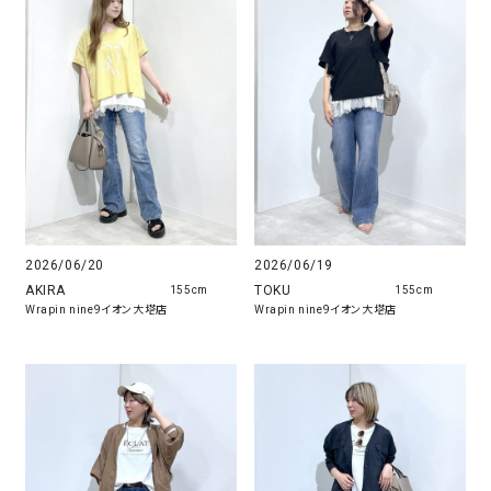
2026/06/20
2026/06/19
AKIRA
TOKU
155cm
155cm
Wrapin nine9イオン大塔店
Wrapin nine9イオン大塔店