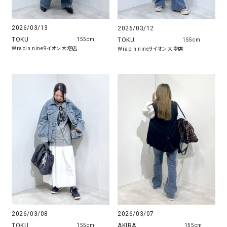
2026/03/13
2026/03/12
TOKU
TOKU
155cm
155cm
Wrapin nine9イオン大塔店
Wrapin nine9イオン大塔店
2026/03/08
2026/03/07
TOKU
AKIRA
155cm
155cm