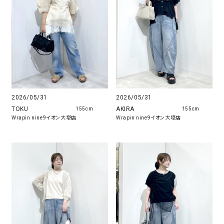
2026/05/31
2026/05/31
TOKU
AKIRA
155cm
155cm
Wrapin nine9イオン大塔店
Wrapin nine9イオン大塔店