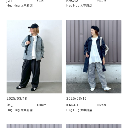
jun
KAKAO
162cm
162cm
Hug Hug 太宰府店
Hug Hug 太宰府店
2025/03/18
2025/03/16
はし
KAKAO
158cm
162cm
Hug Hug 太宰府店
Hug Hug 太宰府店