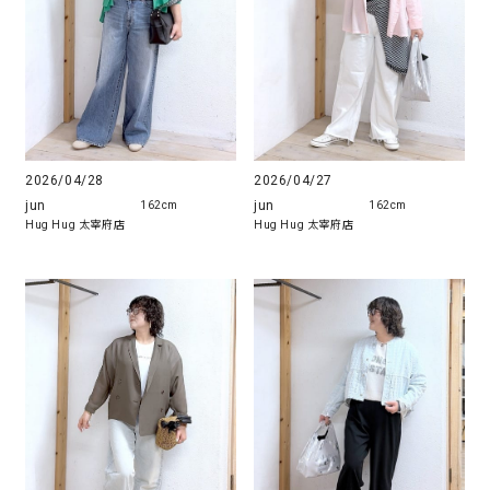
2026/04/28
2026/04/27
jun
jun
162cm
162cm
Hug Hug 太宰府店
Hug Hug 太宰府店