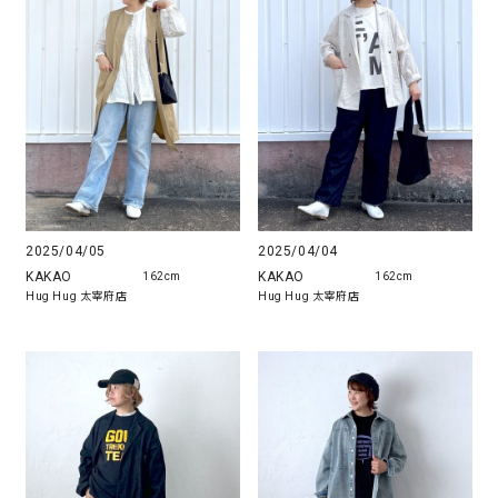
2025/04/05
2025/04/04
KAKAO
KAKAO
162cm
162cm
Hug Hug 太宰府店
Hug Hug 太宰府店