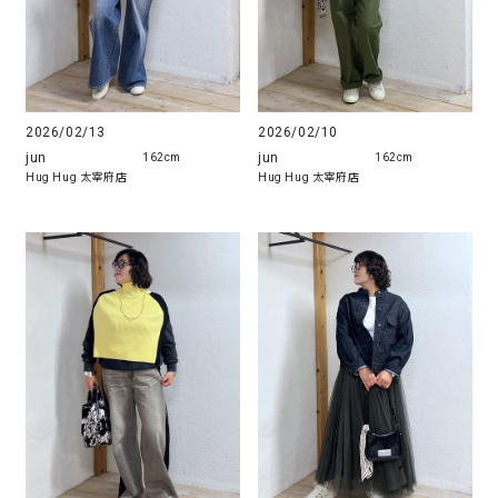
2026/02/13
2026/02/10
jun
jun
162cm
162cm
Hug Hug 太宰府店
Hug Hug 太宰府店