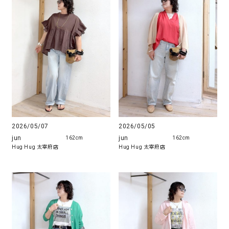
2026/05/07
2026/05/05
jun
jun
162cm
162cm
Hug Hug 太宰府店
Hug Hug 太宰府店