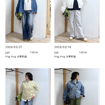
2026/02/27
2026/02/18
jun
jun
162cm
162cm
Hug Hug 太宰府店
Hug Hug 太宰府店