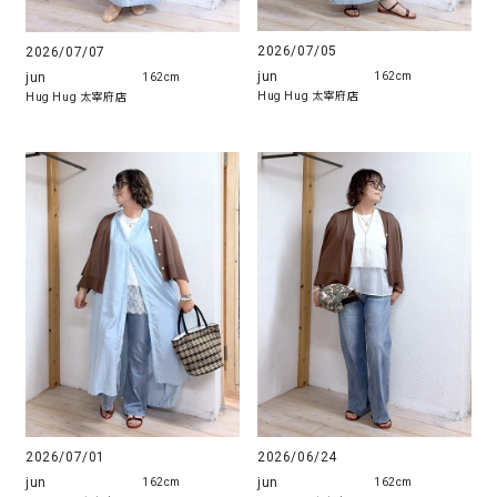
2026/07/05
2026/07/07
jun
jun
162cm
162cm
Hug Hug 太宰府店
Hug Hug 太宰府店
2026/07/01
2026/06/24
jun
jun
162cm
162cm