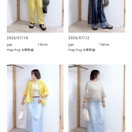
2026/07/14
2026/07/12
jun
jun
162cm
162cm
Hug Hug 太宰府店
Hug Hug 太宰府店