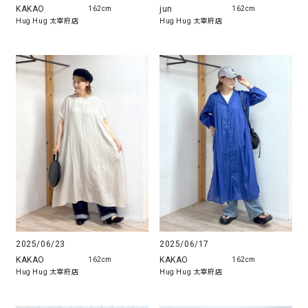
KAKAO
jun
162cm
162cm
Hug Hug 太宰府店
Hug Hug 太宰府店
2025/06/23
2025/06/17
KAKAO
KAKAO
162cm
162cm
Hug Hug 太宰府店
Hug Hug 太宰府店