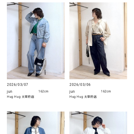
2026/03/07
2026/03/06
jun
jun
162cm
162cm
Hug Hug 太宰府店
Hug Hug 太宰府店