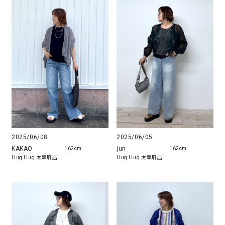
2025/06/08
2025/06/05
KAKAO
jun
162cm
162cm
Hug Hug 太宰府店
Hug Hug 太宰府店