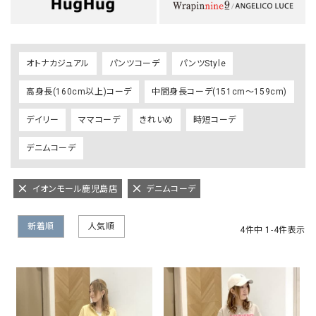
オトナカジュアル
パンツコーデ
パンツStyle
高身長(160cm以上)コーデ
中間身長コーデ(151cm～159cm)
デイリー
ママコーデ
きれいめ
時短コーデ
デニムコーデ
イオンモール鹿児島店
デニムコーデ
新着順
人気順
4
件中
1
-
4
件表示