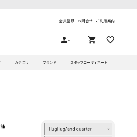
会員登録
お問合せ
ご利用案内
person
shopping_cart
favorite_outline
ド
カテゴリ
ブランド
スタッフコーディネート
プス
ハグハグ
ワンピース
OMEKASI（オメカシ）
ピース・チュニック
ラッピンナイン/アンジェリコルーチェ
チュニック
OMEKASI+（オメカシプラス
ツ
hagumu（ハグム）
Number18（オハコ）
ペット・オーバーオール
her.（ハードット）
in the Market（インザマ
店舗
HugHug/and quarter
ート
and quarter（アンドクウォーター）
HUMS（ハムズ）