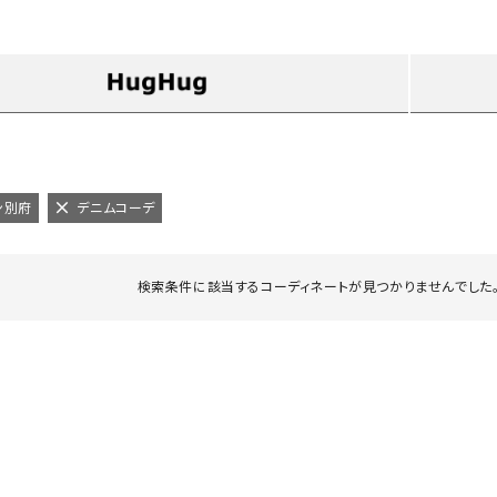
タンクトップ・キャミソール
ジャ
グッ
その他のパンツ
パンツ
デニムパンツ
ロング・マキシ丈
デニムパンツ
ロング・マキシ丈
ツ
その他のパンツ
その他スカート
その他スカート
トッ
ワン
ン別府
デニムコーデ
ジャケット
サロ
ジャケット
すべて見る
コート
バッグ
ジャ
検索条件に該当するコーディネートが見つかりませんでした。
コート
ガウン
シューズ
グッ
その他アウター
アクセサリー
すべて見る
バッグ
靴
帽子