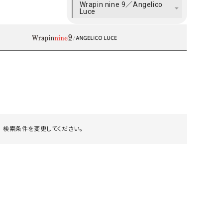
Wrapin nine 9／Angelico
ケット・アウター
Our.（アワードット）
Hymn LIPA（ヒムリパ）
Luce
ズ
Wrapin nine9（ラッピンナイン）
W（ラッピンナイン）
ロング・マキシ丈
day standard（デイスタンダード）
10t'ena (トテナ)
その他スカート
プス
08mab(ゼロハチマブ)
Johnbull（ジョンブル）
ピース・チュニック
すべて見る
1%（イチ パーセント）
LAOCOONTE（ラオコンテ）
ペット・オーバーオール
1 metre carre（アンメートルキャレ ）
LAURA DI MAGGIO（ロ
ケット・アウター
オ）
 検索条件を変更してください。
ズ
120%lino（ワンハンドレッドトゥエンティ
le camouflage tribe
ーパーセントリノ）
トライブ）
adidas（アディダス）
Lallia Mu（ラリア ムー）
ASFVLT（アスファルト）
mizuiro ind（ミズイロ イ
Ampersand（アンパサンド）
MICALLE MICALLE（ミ
Antiquite's（アンティークス）
NATURAL LAUNDRY（