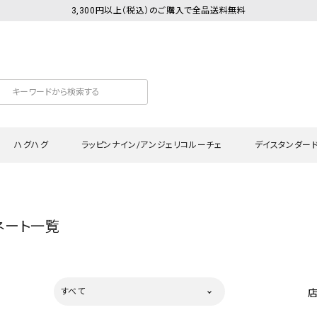
3,300円以上（税込）のご購入で全品送料無料
ハグハグ
ラッピンナイン/アンジェリコルーチェ
デイスタンダー
カットソー
Tシャツ・カットソー
ワンピース
Tシャツ・カットソー
ワンピース
トッ
ネート一覧
プ・キャミソール
シャツ・ブラウス
チュニック
カーディガン・ベスト
チュニック
ワン
ン・ベスト
カーディガン
シャツ・ブラウス
パン
ラウス
ベスト
スウェット・パーカー
サロ
すべて
・パーカー
ニット
ニット
スカ