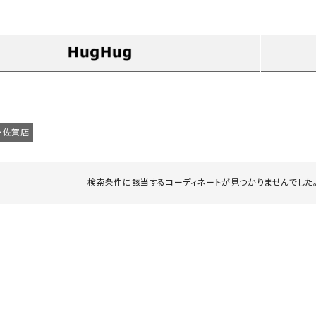
タンクトップ・キャミソール
ジャ
グッ
その他のパンツ
パンツ
デニムパンツ
ロング・マキシ丈
デニムパンツ
ロング・マキシ丈
ツ
その他のパンツ
その他スカート
その他スカート
トッ
ワン
ン佐賀店
ジャケット
サロ
ジャケット
すべて見る
コート
バッグ
ジャ
検索条件に該当するコーディネートが見つかりませんでした。
コート
ガウン
シューズ
グッ
その他アウター
アクセサリー
すべて見る
バッグ
靴
帽子