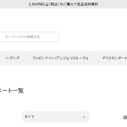
3,300円以上（税込）のご購入で全品送料無料
ハグハグ
ラッピンナイン/アンジェリコルーチェ
デイスタンダー
カットソー
Tシャツ・カットソー
ワンピース
Tシャツ・カットソー
ワンピース
トッ
ネート一覧
プ・キャミソール
シャツ・ブラウス
チュニック
カーディガン・ベスト
チュニック
ワン
ン・ベスト
カーディガン
シャツ・ブラウス
パン
ラウス
ベスト
スウェット・パーカー
サロ
すべて
・パーカー
ニット
ニット
スカ