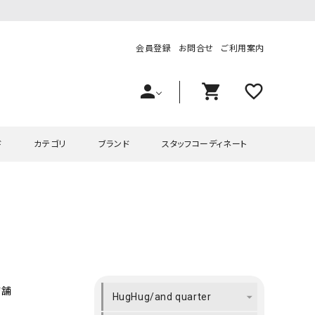
会員登録
お問合せ
ご利用案内
person
shopping_cart
favorite_outline
ド
カテゴリ
ブランド
スタッフコーディネート
プス
ハグハグ
ワンピース
OMEKASI（オメカシ）
ピース・チュニック
ラッピンナイン/アンジェリコルーチェ
チュニック
OMEKASI+（オメカシプラス
ツ
hagumu（ハグム）
Number18（オハコ）
ペット・オーバーオール
her.（ハードット）
in the Market（インザマ
店舗
HugHug/and quarter
ート
and quarter（アンドクウォーター）
HUMS（ハムズ）