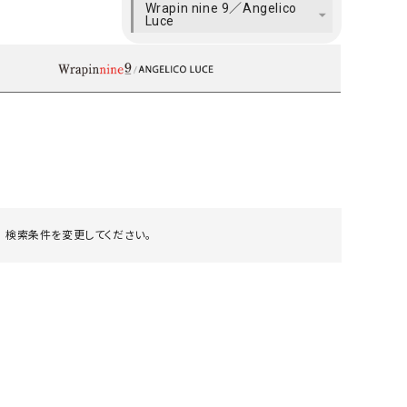
Wrapin nine 9／Angelico
ケット・アウター
Our.（アワードット）
Hymn LIPA（ヒムリパ）
Luce
ズ
Wrapin nine9（ラッピンナイン）
W（ラッピンナイン）
ロング・マキシ丈
day standard（デイスタンダード）
10t'ena (トテナ)
その他スカート
プス
08mab(ゼロハチマブ)
Johnbull（ジョンブル）
ピース・チュニック
すべて見る
1%（イチ パーセント）
LAOCOONTE（ラオコンテ）
ペット・オーバーオール
1 metre carre（アンメートルキャレ ）
LAURA DI MAGGIO（ロ
ケット・アウター
オ）
 検索条件を変更してください。
ズ
120%lino（ワンハンドレッドトゥエンティ
le camouflage tribe
ーパーセントリノ）
トライブ）
adidas（アディダス）
Lallia Mu（ラリア ムー）
ASFVLT（アスファルト）
mizuiro ind（ミズイロ イ
Ampersand（アンパサンド）
MICALLE MICALLE（ミ
Antiquite's（アンティークス）
NATURAL LAUNDRY（