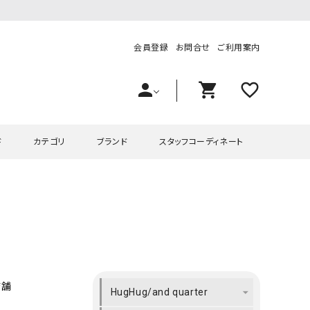
会員登録
お問合せ
ご利用案内
person
shopping_cart
favorite_outline
ド
カテゴリ
ブランド
スタッフコーディネート
プス
ハグハグ
ワンピース
OMEKASI（オメカシ）
ピース・チュニック
ラッピンナイン/アンジェリコルーチェ
チュニック
OMEKASI+（オメカシプラス
ツ
hagumu（ハグム）
Number18（オハコ）
ペット・オーバーオール
her.（ハードット）
in the Market（インザマ
店舗
HugHug/and quarter
ート
and quarter（アンドクウォーター）
HUMS（ハムズ）