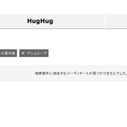
タンクトップ・キャミソール
ジャ
グッ
その他のパンツ
パンツ
デニムパンツ
ロング・マキシ丈
デニムパンツ
ロング・マキシ丈
ツ
その他のパンツ
その他スカート
その他スカート
トッ
ワン
ン久留米店
デニムコーデ
ジャケット
サロ
ジャケット
すべて見る
コート
バッグ
ジャ
検索条件に該当するコーディネートが見つかりませんでした。
コート
ガウン
シューズ
グッ
その他アウター
アクセサリー
すべて見る
バッグ
靴
帽子