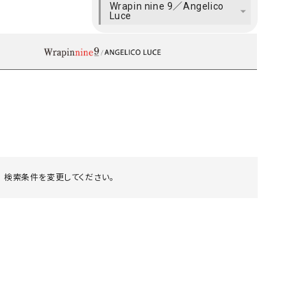
Wrapin nine 9／Angelico
ケット・アウター
Our.（アワードット）
Hymn LIPA（ヒムリパ）
Luce
ズ
Wrapin nine9（ラッピンナイン）
W（ラッピンナイン）
ロング・マキシ丈
day standard（デイスタンダード）
10t'ena (トテナ)
その他スカート
プス
08mab(ゼロハチマブ)
Johnbull（ジョンブル）
ピース・チュニック
すべて見る
1%（イチ パーセント）
LAOCOONTE（ラオコンテ）
ペット・オーバーオール
1 metre carre（アンメートルキャレ ）
LAURA DI MAGGIO（ロ
ケット・アウター
オ）
 検索条件を変更してください。
ズ
120%lino（ワンハンドレッドトゥエンティ
le camouflage tribe
ーパーセントリノ）
トライブ）
adidas（アディダス）
Lallia Mu（ラリア ムー）
ASFVLT（アスファルト）
mizuiro ind（ミズイロ イ
Ampersand（アンパサンド）
MICALLE MICALLE（ミ
Antiquite's（アンティークス）
NATURAL LAUNDRY（