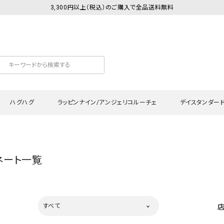
3,300円以上（税込）のご購入で全品送料無料
ハグハグ
ラッピンナイン/アンジェリコルーチェ
デイスタンダー
カットソー
Tシャツ・カットソー
ワンピース
Tシャツ・カットソー
ワンピース
トッ
ネート一覧
プ・キャミソール
シャツ・ブラウス
チュニック
カーディガン・ベスト
チュニック
ワン
ン・ベスト
カーディガン
シャツ・ブラウス
パン
ラウス
ベスト
スウェット・パーカー
サロ
すべて
・パーカー
ニット
ニット
スカ