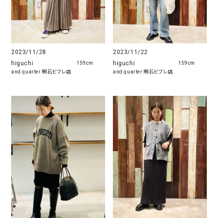
2023/11/28
2023/11/22
higuchi
higuchi
159cm
159cm
and quarter 明石ビブレ店
and quarter 明石ビブレ店