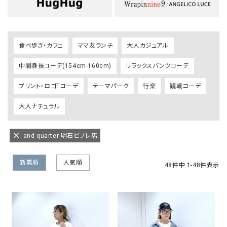
食べ歩き・カフェ
ママ友ランチ
大人カジュアル
中間身長コーデ(154cm-160cm)
リラックスパンツコーデ
プリント・ロゴTコーデ
テーマパーク
行楽
観戦コーデ
大人ナチュラル
and quarter 明石ビブレ店
新着順
人気順
48
件中
1
-
48
件表示