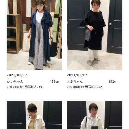
2021/03/17
2021/03/07
かいちゃん
スミちゃん
155cm
152cm
and quarter 明石ビブレ店
and quarter 明石ビブレ店