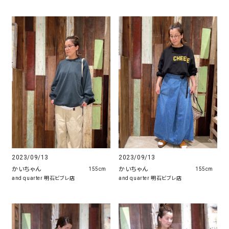
2023/09/13
2023/09/13
かいちゃん
かいちゃん
155cm
155cm
and quarter 明石ビブレ店
and quarter 明石ビブレ店