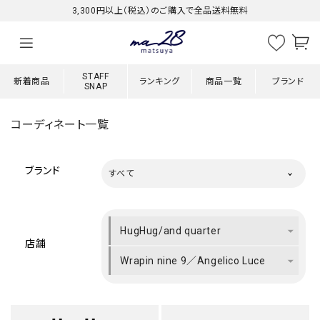
3,300円以上（税込）のご購入で全品送料無料
STAFF
新着商品
ランキング
商品一覧
ブランド
SNAP
コーディネート一覧
ブランド
すべて
HugHug/and quarter
店舗
Wrapin nine 9／Angelico Luce