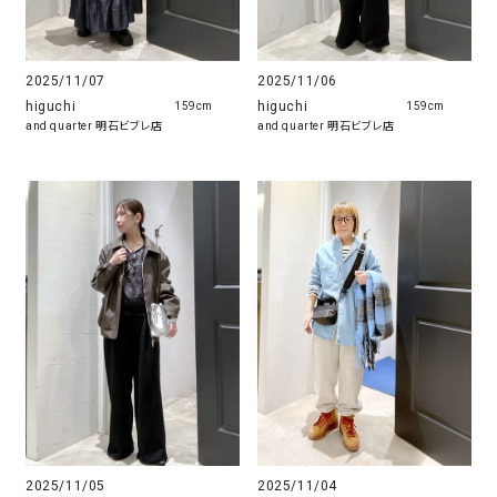
2025/11/07
2025/11/06
higuchi
higuchi
159cm
159cm
and quarter 明石ビブレ店
and quarter 明石ビブレ店
2025/11/05
2025/11/04