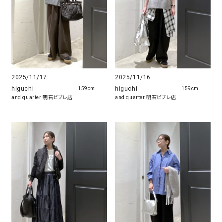
2025/11/17
2025/11/16
higuchi
higuchi
159cm
159cm
and quarter 明石ビブレ店
and quarter 明石ビブレ店