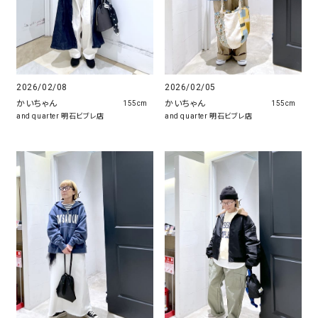
2026/02/08
2026/02/05
かいちゃん
かいちゃん
155cm
155cm
and quarter 明石ビブレ店
and quarter 明石ビブレ店