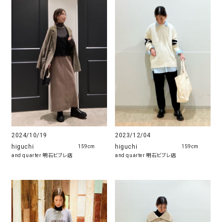
2024/10/19
2023/12/04
higuchi
higuchi
159cm
159cm
and quarter 明石ビブレ店
and quarter 明石ビブレ店