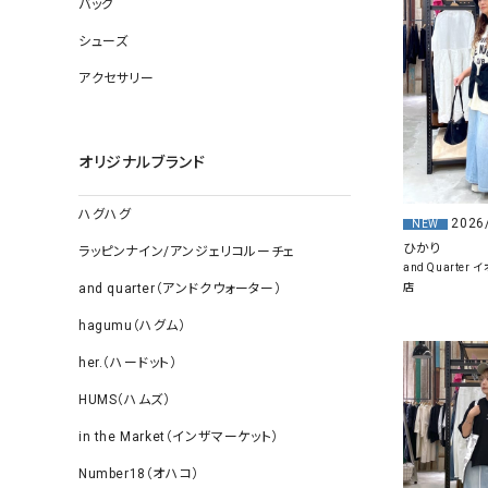
バッグ
ソックス
その他雑
シューズ
アクセサリー
オリジナルブランド
ハグハグ
2026
NEW
ひかり
ラッピンナイン/アンジェリコルーチェ
and Quarte
店
and quarter（アンドクウォーター）
hagumu（ハグム）
her.（ハードット）
HUMS（ハムズ）
in the Market（インザマーケット）
Number18（オハコ）