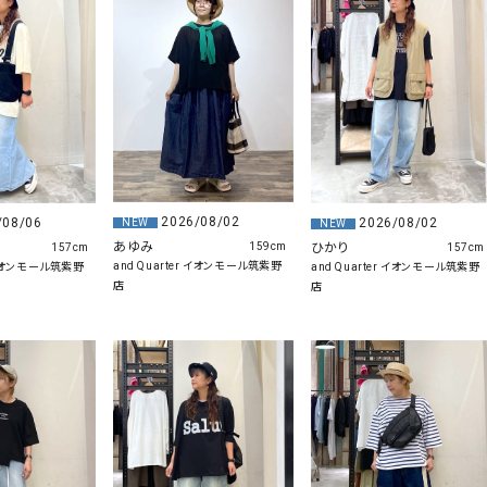
ソックス・その他雑貨
貨
2026/08/02
/08/06
2026/08/02
NEW
NEW
あゆみ
ひかり
159cm
157cm
157cm
and Quarter イオンモール筑紫野
r イオンモール筑紫野
and Quarter イオンモール筑紫野
店
店