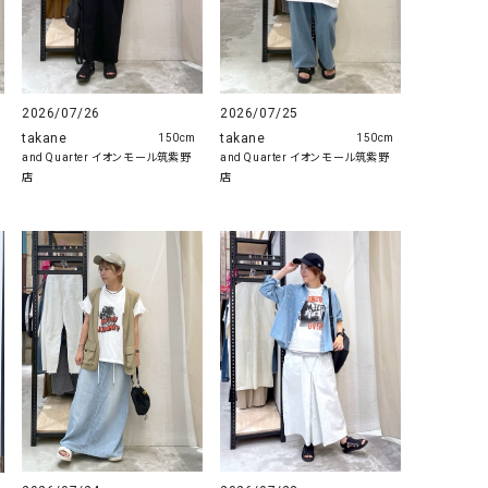
GO TO HOLLYWOOD（ゴートゥーハリウ
THIRTY（サーティ）
ッド）
G-STAR RAW（ジースターロウ）
tumugu:（ツムグ）
2026/07/26
2026/07/25
GOOD SPEED（グッドスピード）
un cinq（アンサンク）
takane
takane
150cm
150cm
GAIMO（ガイモ）
UNIVERSAL OVERAL
and Quarter イオンモール筑紫野
and Quarter イオンモール筑紫野
店
店
オーバーオール）
GRAMICCI（グラミチ）
USU GALLERY（ユーエ
ー）
（ｇ） （グラム）
upper hights（アッパーハ
Gives a sense of fullment
+phenix（フェニックス）
HUNTER（ハンター）
WILD THINGS（ワイルド
ICHI（イチ）
ILIMA（イリマ）