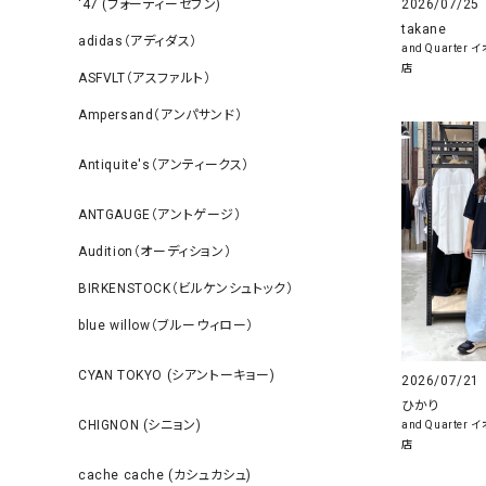
2026/07/25
‘47 (フォーティーセブン)
takane
adidas（アディダス）
and Quarte
店
ASFVLT（アスファルト）
Ampersand（アンパサンド）
Antiquite's（アンティークス）
ANTGAUGE（アントゲージ）
Audition（オーディション）
BIRKENSTOCK（ビルケンシュトック）
blue willow（ブルーウィロー）
CYAN TOKYO (シアントーキョー)
2026/07/21
ひかり
CHIGNON (シニョン)
and Quarte
店
cache cache (カシュカシュ)