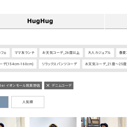
タンクトップ・キャミソール
ジャ
グッ
その他のパンツ
パンツ
デニムパンツ
ロング・マキシ丈
デニムパンツ
ロング・マキシ丈
ツ
その他のパンツ
その他スカート
その他スカート
トッ
ワン
カフェ
ママ友ランチ
お天気コーデ_26度以上
大人カジュアル
春夏
ジャケット
サロ
デ(154cm-160cm)
リラックスパンツコーデ
お天気コーデ_21度～25度
ジャケット
すべて見る
コート
バッグ
ジャ
コート
ガウン
シューズ
グッ
その他アウター
アクセサリー
arter イオンモール筑紫野店
デニムコーデ
すべて見る
バッグ
人気順
靴
帽子