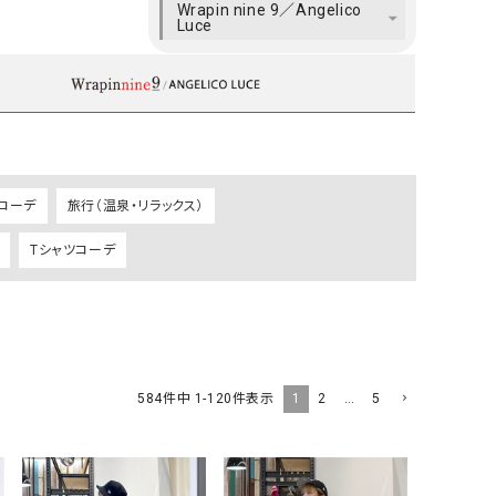
Wrapin nine 9／Angelico
ケット・アウター
Our.（アワードット）
Hymn LIPA（ヒムリパ）
Luce
ズ
Wrapin nine9（ラッピンナイン）
W（ラッピンナイン）
ロング・マキシ丈
day standard（デイスタンダード）
10t'ena (トテナ)
その他スカート
プス
08mab(ゼロハチマブ)
Johnbull（ジョンブル）
ピース・チュニック
コーデ
旅行（温泉・リラックス）
すべて見る
1%（イチ パーセント）
LAOCOONTE（ラオコンテ）
ペット・オーバーオール
Tシャツコーデ
1 metre carre（アンメートルキャレ ）
LAURA DI MAGGIO（ロ
ケット・アウター
オ）
ズ
120%lino（ワンハンドレッドトゥエンティ
le camouflage tribe
ーパーセントリノ）
トライブ）
adidas（アディダス）
Lallia Mu（ラリア ムー）
1
2
…
5
584
件中
1
-
120
件表示
ASFVLT（アスファルト）
mizuiro ind（ミズイロ イ
Ampersand（アンパサンド）
MICALLE MICALLE（ミ
Antiquite's（アンティークス）
NATURAL LAUNDRY（