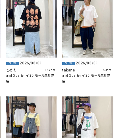
リー）
Audition（オーディション）
ORDINARY FITS（オーデ
ツ）
blue willow（ブルーウィロー）
Osmosis（オズモシス）
blue willow（ブルーウィロー）
prit（プリット）
CUBE SUGAR（キューブシュガー）
PUMA（プーマ）
CONVERSE ALL STAR（コンバースオー
Risley（リズレー）
2026/08/01
2026/08/01
NEW
NEW
ルスター）
ひかり
takane
157cm
150cm
and Quarter イオンモール筑紫野
and Quarter イオンモール筑紫野
Champion（チャンピオン）
RED CARD（レッドカード）
店
店
DENIM DUNGAREE（デニムダンガリー）
SO（エスオー）
Deck（ディック）
SUN VALLEY（サンバレー）
EVOL（イーボル）
SCOTCH&SODA（スコッチ
ダ）
Emma Taylor（エマテイラー）
SUGAR ROSE（シュガーロ
FLAVOR TEE（フレーバーティー）
squady by graphite（ス