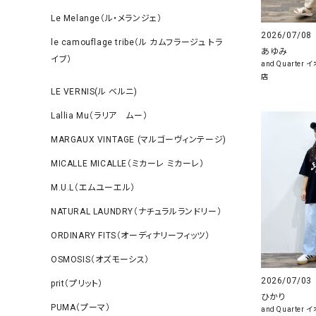
Le Melange（ル・メランジェ）
2026/07/08
le camouflage tribe（ル カムフラージュ トラ
あゆみ
イブ）
and Quarte
店
LE VERNIS(ル ベルニ)
Lallia Mu（ラリア ムー）
MARGAUX VINTAGE (マルゴーヴィンテージ)
MICALLE MICALLE（ミカーレ ミカーレ）
M.U.L（エムユーエル）
NATURAL LAUNDRY（ナチュラルランドリー）
ORDINARY FITS（オーディナリーフィッツ）
OSMOSIS（オズモーシス）
2026/07/03
prit（プリット）
ひかり
PUMA（プーマ）
and Quarte