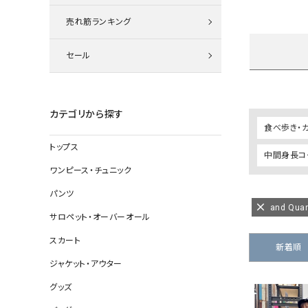
ニット
売れ筋ランキング
セール
その他の
デニムパン
カテゴリから探す
食べ歩き・
トップス
中間身長コー
ジャケット
ワンピース・チュニック
コート
パンツ
and Qu
サロペット・オーバーオール
スカート
バッグ
新着順
ジャケット・アウター
靴
グッズ
帽子