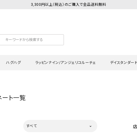
3,300円以上（税込）のご購入で全品送料無料
ハグハグ
ラッピンナイン/アンジェリコルーチェ
デイスタンダー
カットソー
Tシャツ・カットソー
ワンピース
Tシャツ・カットソー
ワンピース
トッ
ネート一覧
プ・キャミソール
シャツ・ブラウス
チュニック
カーディガン・ベスト
チュニック
ワン
ン・ベスト
カーディガン
シャツ・ブラウス
パン
ラウス
ベスト
スウェット・パーカー
サロ
すべて
・パーカー
ニット
ニット
スカ