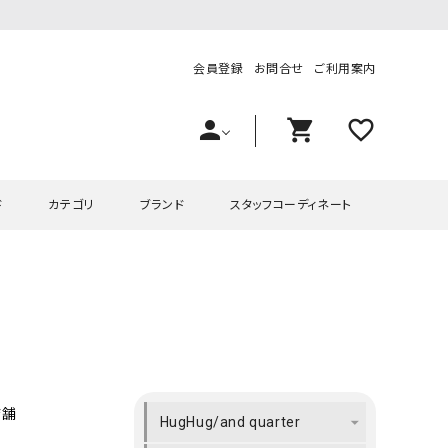
会員登録
お問合せ
ご利用案内
person
shopping_cart
favorite_outline
ド
カテゴリ
ブランド
スタッフコーディネート
プス
ハグハグ
ワンピース
OMEKASI（オメカシ）
ピース・チュニック
ラッピンナイン/アンジェリコルーチェ
チュニック
OMEKASI+（オメカシプラス
ツ
hagumu（ハグム）
Number18（オハコ）
ペット・オーバーオール
her.（ハードット）
in the Market（インザマ
店舗
HugHug/and quarter
ート
and quarter（アンドクウォーター）
HUMS（ハムズ）