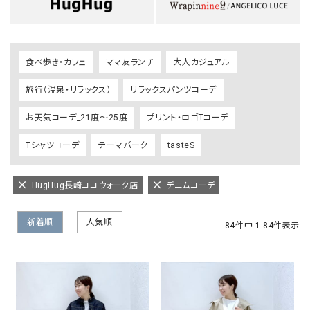
食べ歩き・カフェ
ママ友ランチ
大人カジュアル
旅行（温泉・リラックス）
リラックスパンツコーデ
お天気コーデ_21度～25度
プリント・ロゴTコーデ
Tシャツコーデ
テーマパーク
tasteS
HugHug長崎ココウォーク店
デニムコーデ
新着順
人気順
84
件中
1
-
84
件表示